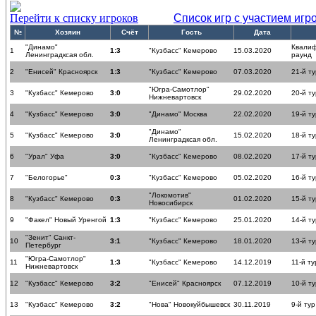
Перейти к списку игроков
Список игр с участием игр
№
Хозяин
Счёт
Гость
Дата
"Динамо"
Квали
1
1:3
"Кузбасс" Кемерово
15.03.2020
Ленинградксая обл.
раунд
2
"Енисей" Красноярск
1:3
"Кузбасс" Кемерово
07.03.2020
21-й ту
"Югра-Самотлор"
3
"Кузбасс" Кемерово
3:0
29.02.2020
20-й ту
Нижневартовск
4
"Кузбасс" Кемерово
3:0
"Динамо" Москва
22.02.2020
19-й ту
"Динамо"
5
"Кузбасс" Кемерово
3:0
15.02.2020
18-й ту
Ленинградксая обл.
6
"Урал" Уфа
3:0
"Кузбасс" Кемерово
08.02.2020
17-й ту
7
"Белогорье"
0:3
"Кузбасс" Кемерово
05.02.2020
16-й ту
"Локомотив"
8
"Кузбасс" Кемерово
0:3
01.02.2020
15-й ту
Новосибирск
9
"Факел" Новый Уренгой
1:3
"Кузбасс" Кемерово
25.01.2020
14-й ту
"Зенит" Санкт-
10
3:1
"Кузбасс" Кемерово
18.01.2020
13-й ту
Петербург
"Югра-Самотлор"
11
1:3
"Кузбасс" Кемерово
14.12.2019
11-й ту
Нижневартовск
12
"Кузбасс" Кемерово
3:2
"Енисей" Красноярск
07.12.2019
10-й ту
13
"Кузбасс" Кемерово
3:2
"Нова" Новокуйбышевск
30.11.2019
9-й тур