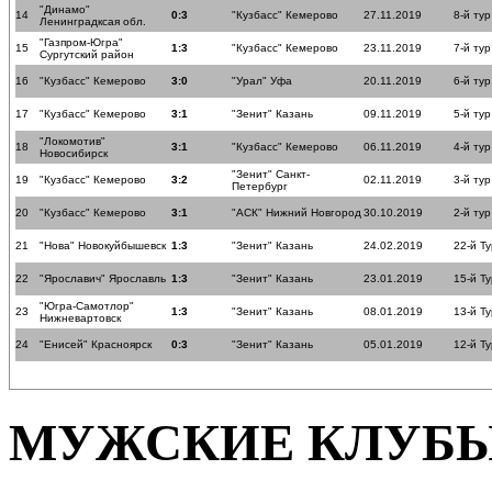
"Динамо"
14
0:3
"Кузбасс" Кемерово
27.11.2019
8-й тур
Ленинградксая обл.
"Газпром-Югра"
15
1:3
"Кузбасс" Кемерово
23.11.2019
7-й тур
Сургутский район
16
"Кузбасс" Кемерово
3:0
"Урал" Уфа
20.11.2019
6-й тур
17
"Кузбасс" Кемерово
3:1
"Зенит" Казань
09.11.2019
5-й тур
"Локомотив"
18
3:1
"Кузбасс" Кемерово
06.11.2019
4-й тур
Новосибирск
"Зенит" Санкт-
19
"Кузбасс" Кемерово
3:2
02.11.2019
3-й тур
Петербург
20
"Кузбасс" Кемерово
3:1
"АСК" Нижний Новгород
30.10.2019
2-й тур
21
"Нова" Новокуйбышевск
1:3
"Зенит" Казань
24.02.2019
22-й Ту
22
"Ярославич" Ярославль
1:3
"Зенит" Казань
23.01.2019
15-й Ту
"Югра-Самотлор"
23
1:3
"Зенит" Казань
08.01.2019
13-й Ту
Нижневартовск
24
"Енисей" Красноярск
0:3
"Зенит" Казань
05.01.2019
12-й Ту
МУЖСКИЕ КЛУБ