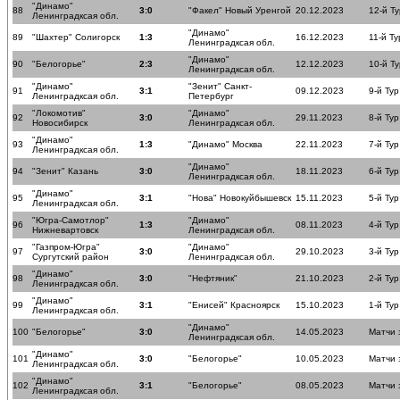
"Динамо"
88
3:0
"Факел" Новый Уренгой
20.12.2023
12-й Ту
Ленинградксая обл.
"Динамо"
89
"Шахтер" Солигорск
1:3
16.12.2023
11-й Ту
Ленинградксая обл.
"Динамо"
90
"Белогорье"
2:3
12.12.2023
10-й Ту
Ленинградксая обл.
"Динамо"
"Зенит" Санкт-
91
3:1
09.12.2023
9-й Тур
Ленинградксая обл.
Петербург
"Локомотив"
"Динамо"
92
3:0
29.11.2023
8-й Тур
Новосибирск
Ленинградксая обл.
"Динамо"
93
1:3
"Динамо" Москва
22.11.2023
7-й Тур
Ленинградксая обл.
"Динамо"
94
"Зенит" Казань
3:0
18.11.2023
6-й Тур
Ленинградксая обл.
"Динамо"
95
3:1
"Нова" Новокуйбышевск
15.11.2023
5-й Тур
Ленинградксая обл.
"Югра-Самотлор"
"Динамо"
96
1:3
08.11.2023
4-й Тур
Нижневартовск
Ленинградксая обл.
"Газпром-Югра"
"Динамо"
97
3:0
29.10.2023
3-й Тур
Сургутский район
Ленинградксая обл.
"Динамо"
98
3:0
"Нефтяник"
21.10.2023
2-й Тур
Ленинградксая обл.
"Динамо"
99
3:1
"Енисей" Красноярск
15.10.2023
1-й Тур
Ленинградксая обл.
"Динамо"
100
"Белогорье"
3:0
14.05.2023
Матчи 
Ленинградксая обл.
"Динамо"
101
3:0
"Белогорье"
10.05.2023
Матчи 
Ленинградксая обл.
"Динамо"
102
3:1
"Белогорье"
08.05.2023
Матчи 
Ленинградксая обл.