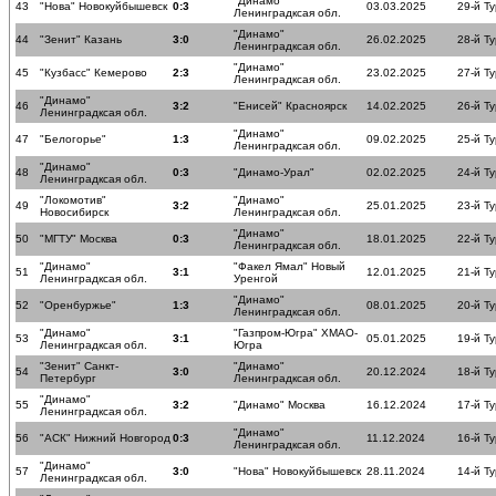
"Динамо"
43
"Нова" Новокуйбышевск
0:3
03.03.2025
29-й Ту
Ленинградксая обл.
"Динамо"
44
"Зенит" Казань
3:0
26.02.2025
28-й Ту
Ленинградксая обл.
"Динамо"
45
"Кузбасс" Кемерово
2:3
23.02.2025
27-й Ту
Ленинградксая обл.
"Динамо"
46
3:2
"Енисей" Красноярск
14.02.2025
26-й Ту
Ленинградксая обл.
"Динамо"
47
"Белогорье"
1:3
09.02.2025
25-й Ту
Ленинградксая обл.
"Динамо"
48
0:3
"Динамо-Урал"
02.02.2025
24-й Ту
Ленинградксая обл.
"Локомотив"
"Динамо"
49
3:2
25.01.2025
23-й Ту
Новосибирск
Ленинградксая обл.
"Динамо"
50
"МГТУ" Москва
0:3
18.01.2025
22-й Ту
Ленинградксая обл.
"Динамо"
"Факел Ямал" Новый
51
3:1
12.01.2025
21-й Ту
Ленинградксая обл.
Уренгой
"Динамо"
52
"Оренбуржье"
1:3
08.01.2025
20-й Ту
Ленинградксая обл.
"Динамо"
"Газпром-Югра" ХМАО-
53
3:1
05.01.2025
19-й Ту
Ленинградксая обл.
Югра
"Зенит" Санкт-
"Динамо"
54
3:0
20.12.2024
18-й Ту
Петербург
Ленинградксая обл.
"Динамо"
55
3:2
"Динамо" Москва
16.12.2024
17-й Ту
Ленинградксая обл.
"Динамо"
56
"АСК" Нижний Новгород
0:3
11.12.2024
16-й Ту
Ленинградксая обл.
"Динамо"
57
3:0
"Нова" Новокуйбышевск
28.11.2024
14-й Ту
Ленинградксая обл.