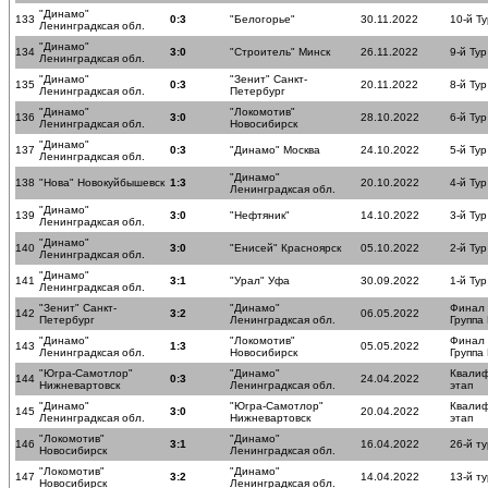
"Динамо"
133
0:3
"Белогорье"
30.11.2022
10-й Ту
Ленинградксая обл.
"Динамо"
134
3:0
"Строитель" Минск
26.11.2022
9-й Тур
Ленинградксая обл.
"Динамо"
"Зенит" Санкт-
135
0:3
20.11.2022
8-й Тур
Ленинградксая обл.
Петербург
"Динамо"
"Локомотив"
136
3:0
28.10.2022
6-й Тур
Ленинградксая обл.
Новосибирск
"Динамо"
137
0:3
"Динамо" Москва
24.10.2022
5-й Тур
Ленинградксая обл.
"Динамо"
138
"Нова" Новокуйбышевск
1:3
20.10.2022
4-й Тур
Ленинградксая обл.
"Динамо"
139
3:0
"Нефтяник"
14.10.2022
3-й Тур
Ленинградксая обл.
"Динамо"
140
3:0
"Енисей" Красноярск
05.10.2022
2-й Тур
Ленинградксая обл.
"Динамо"
141
3:1
"Урал" Уфа
30.09.2022
1-й Тур
Ленинградксая обл.
"Зенит" Санкт-
"Динамо"
Финал
142
3:2
06.05.2022
Петербург
Ленинградксая обл.
Группа
"Динамо"
"Локомотив"
Финал
143
1:3
05.05.2022
Ленинградксая обл.
Новосибирск
Группа
"Югра-Самотлор"
"Динамо"
Квали
144
0:3
24.04.2022
Нижневартовск
Ленинградксая обл.
этап
"Динамо"
"Югра-Самотлор"
Квали
145
3:0
20.04.2022
Ленинградксая обл.
Нижневартовск
этап
"Локомотив"
"Динамо"
146
3:1
16.04.2022
26-й ту
Новосибирск
Ленинградксая обл.
"Локомотив"
"Динамо"
147
3:2
14.04.2022
13-й ту
Новосибирск
Ленинградксая обл.