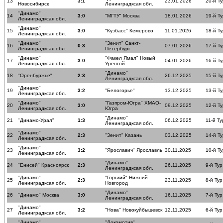
13
3:1
23.01.2026
20-й Ту
Новосибирск
Ленинградксая обл.
"Динамо"
14
3:0
"МГТУ" Москва
18.01.2026
19-й Ту
Ленинградксая обл.
"Динамо"
15
3:0
"Кузбасс" Кемерово
11.01.2026
18-й Ту
Ленинградксая обл.
"Динамо"
"Зенит" Санкт-
16
0:3
07.01.2026
17-й Ту
Ленинградксая обл.
Петербург
"Динамо"
"Факел Ямал" Новый
17
3:0
04.01.2026
16-й Ту
Ленинградксая обл.
Уренгой
"Динамо"
18
"Оренбуржье"
2:3
26.12.2025
15-й Ту
Ленинградксая обл.
"Динамо"
19
3:2
"Белогорье"
13.12.2025
13-й Ту
Ленинградксая обл.
"Динамо"
"Газпром-Югра" ХМАО-
20
3:0
09.12.2025
12-й Ту
Ленинградксая обл.
Югра
"Динамо"
21
"Динамо-Урал"
1:3
06.12.2025
11-й Ту
Ленинградксая обл.
"Динамо"
22
2:3
"Зенит" Казань
03.12.2025
14-й Ту
Ленинградксая обл.
"Динамо"
23
3:2
"Ярославич" Ярославль
30.11.2025
10-й Ту
Ленинградксая обл.
"Динамо"
24
"Енисей" Красноярск
2:3
26.11.2025
9-й Тур
Ленинградксая обл.
"Динамо"
"Горький" Нижний
25
2:3
23.11.2025
8-й Тур
Ленинградксая обл.
Новгород
"Динамо"
26
"Динамо" Москва
3:0
16.11.2025
7-й Тур
Ленинградксая обл.
"Динамо"
27
3:2
"Нова" Новокуйбышевск
12.11.2025
6-й Тур
Ленинградксая обл.
"Динамо"
"Локомотив"