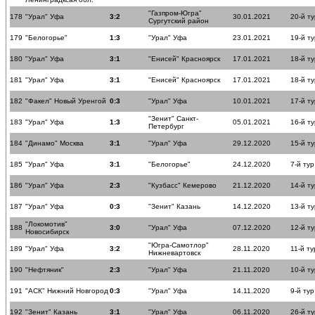
"Газпром-Югра"
178
"Урал" Уфа
3:2
30.01.2021
20-й ту
Сургутский район
179
"Белогорье"
1:3
"Урал" Уфа
23.01.2021
19-й ту
180
"Урал" Уфа
3:1
"Енисей" Красноярск
17.01.2021
18-й ту
181
"Урал" Уфа
3:1
"Енисей" Красноярск
17.01.2021
18-й ту
182
"Факел" Новый Уренгой
0:3
"Урал" Уфа
10.01.2021
17-й ту
"Зенит" Санкт-
183
"Урал" Уфа
1:3
05.01.2021
16-й ту
Петербург
184
"Динамо" Москва
3:1
"Урал" Уфа
29.12.2020
15-й ту
185
"Урал" Уфа
3:1
"Белогорье"
24.12.2020
7-й тур
186
"Урал" Уфа
2:3
"Кузбасс" Кемерово
21.12.2020
14-й ту
187
"Урал" Уфа
0:3
"Зенит" Казань
14.12.2020
13-й ту
"Локомотив"
188
3:0
"Урал" Уфа
07.12.2020
12-й ту
Новосибирск
"Югра-Самотлор"
189
"Урал" Уфа
3:2
28.11.2020
11-й ту
Нижневартовск
190
"Нефтяник"
2:3
"Урал" Уфа
21.11.2020
10-й ту
191
"АСК" Нижний Новгород
0:3
"Урал" Уфа
14.11.2020
9-й тур
192
"Зенит" Казань
3:1
"Урал" Уфа
06.11.2020
26-й ту