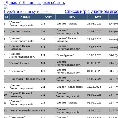
"Динамо" Ленинградская область
Перейти к списку игроков
Список игр с участием игр
№
Хозяин
Счёт
Гость
Дата
"Динамо"
1
2:3
"Динамо" Москва
28.03.2026
1/4 фи
Ленинградксая обл.
"Динамо"
2
"Динамо" Москва
3:0
24.03.2026
1/4 фи
Ленинградксая обл.
"Динамо"
"Горький" Нижний
3
3:0
21.03.2026
Квалиф
Ленинградксая обл.
Новгород
"Горький" Нижний
"Динамо"
4
2:3
18.03.2026
Квалиф
Новгород
Ленинградксая обл.
"Динамо"
5
2:3
"Оренбуржье"
13.03.2026
30-й Ту
Ленинградксая обл.
"Динамо"
6
"Зенит" Казань
3:0
08.03.2026
29-й Ту
Ленинградксая обл.
"Динамо"
7
"Белогорье"
3:1
01.03.2026
28-й Ту
Ленинградксая обл.
"Динамо"
8
"Ярославич" Ярославль
1:3
16.02.2026
25-й Ту
Ленинградксая обл.
"Динамо"
9
3:2
"Енисей" Красноярск
11.02.2026
24-й Ту
Ленинградксая обл.
"Горький" Нижний
"Динамо"
10
3:1
06.02.2026
23-й Ту
Новгород
Ленинградксая обл.
"Динамо"
11
1:3
"Динамо" Москва
01.02.2026
22-й Ту
Ленинградксая обл.
"Динамо"
12
"Нова" Новокуйбышевск
0:3
28.01.2026
21-й Ту
Ленинградксая обл.
"Локомотив"
"Динамо"