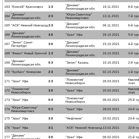
"Динамо"
163
"Енисей" Красноярск
1:3
19.11.2021
8-й тур
Ленинградксая обл.
"Динамо"
"Югра-Самотлор"
164
2:3
13.11.2021
7-й тур
Ленинградксая обл.
Нижневартовск
"Динамо"
165
"АСК" Нижний Новгород
2:3
06.11.2021
6-й тур
Ленинградксая обл.
"Динамо"
166
3:0
"Урал" Уфа
29.10.2021
5-й тур
Ленинградксая обл.
"Зенит" Санкт-
"Динамо"
167
3:0
23.10.2021
4-й тур
Петербург
Ленинградксая обл.
"Динамо"
168
"Факел" Новый Уренгой
1:3
16.10.2021
3-й тур
Ленинградксая обл.
"Динамо"
169
0:3
"Зенит" Казань
10.10.2021
2-й тур
Ленинградксая обл.
"Динамо"
170
"Кузбасс" Кемерово
2:3
02.10.2021
1-й тур
Ленинградксая обл.
"Локомотив"
Квали
171
"Урал" Уфа
2:3
28.03.2021
Новосибирск
этап
"Локомотив"
Квали
172
3:0
"Урал" Уфа
20.03.2021
Новосибирск
этап
"Локомотив"
173
"Урал" Уфа
0:3
06.03.2021
25-й ту
Новосибирск
"Югра-Самотлор"
174
0:3
"Урал" Уфа
28.02.2021
24-й ту
Нижневартовск
175
"Урал" Уфа
3:0
"Нефтяник"
20.02.2021
23-й ту
176
"Урал" Уфа
3:1
"АСК" Нижний Новгород
13.02.2021
22-й ту
"Динамо"
177
3:0
"Урал" Уфа
06.02.2021
21-й ту
Ленинградксая обл.