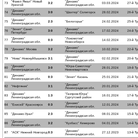
"Факел Ямал" Новый
"Динамо"
73
3:2
03.03.2024
27-й Ту
Уренгой
Ленинградксая обл.
"Динамо"
74
3:0
"Шахтер" Солигорск
28.02.2024
26-й Ту
Ленинградксая обл.
"Динамо"
75
2:3
"Белогорье"
24.02.2024
25-й Ту
Ленинградксая обл.
"Зенит" Санкт-
"Динамо"
76
3:0
17.02.2024
24-й Ту
Петербург
Ленинградксая обл.
"Динамо"
"Локомотив"
77
0:3
14.02.2024
23-й Ту
Ленинградксая обл.
Новосибирск
"Динамо"
78
"Динамо" Москва
3:2
10.02.2024
22-й Ту
Ленинградксая обл.
"Динамо"
79
"Нова" Новокуйбышевск
3:1
02.02.2024
20-й Ту
Ленинградксая обл.
"Динамо"
"Югра-Самотлор"
80
3:0
28.01.2024
19-й Ту
Ленинградксая обл.
Нижневартовск
"Динамо"
81
0:3
"Зенит" Казань
25.01.2024
21-й Ту
Ленинградксая обл.
"Динамо"
82
"Нефтяник"
3:1
20.01.2024
18-й Ту
Ленинградксая обл.
"Динамо"
"Газпром-Югра"
83
1:3
16.01.2024
17-й Ту
Ленинградксая обл.
Сургутский район
"Динамо"
84
"Енисей" Красноярск
0:3
12.01.2024
16-й Ту
Ленинградксая обл.
"Динамо"
85
"Динамо-Урал"
2:3
08.01.2024
15-й Ту
Ленинградксая обл.
"Динамо"
86
3:2
"Кузбасс" Кемерово
04.01.2024
14-й Ту
Ленинградксая обл.
"Динамо"
87
"АСК" Нижний Новгород
0:3
27.12.2023
13-й Ту
Ленинградксая обл.