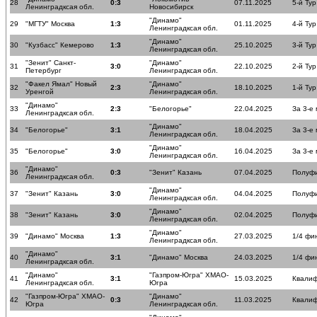
28
0:3
07.11.2025
5-й Тур
Ленинградксая обл.
Новосибирск
"Динамо"
29
"МГТУ" Москва
1:3
01.11.2025
4-й Тур
Ленинградксая обл.
"Динамо"
30
"Кузбасс" Кемерово
1:3
25.10.2025
3-й Тур
Ленинградксая обл.
"Зенит" Санкт-
"Динамо"
31
3:0
22.10.2025
2-й Тур
Петербург
Ленинградксая обл.
"Факел Ямал" Новый
"Динамо"
32
2:3
18.10.2025
1-й Тур
Уренгой
Ленинградксая обл.
"Динамо"
33
2:3
"Белогорье"
22.04.2025
За 3-е
Ленинградксая обл.
"Динамо"
34
"Белогорье"
3:1
18.04.2025
За 3-е
Ленинградксая обл.
"Динамо"
35
"Белогорье"
3:0
16.04.2025
За 3-е
Ленинградксая обл.
"Динамо"
36
0:3
"Зенит" Казань
07.04.2025
Полуф
Ленинградксая обл.
"Динамо"
37
"Зенит" Казань
3:0
04.04.2025
Полуф
Ленинградксая обл.
"Динамо"
38
"Зенит" Казань
3:0
02.04.2025
Полуф
Ленинградксая обл.
"Динамо"
39
"Динамо" Москва
1:3
27.03.2025
1/4 фи
Ленинградксая обл.
"Динамо"
40
3:1
"Динамо" Москва
24.03.2025
1/4 фи
Ленинградксая обл.
"Динамо"
"Газпром-Югра" ХМАО-
41
3:1
15.03.2025
Квалиф
Ленинградксая обл.
Югра
"Газпром-Югра" ХМАО-
"Динамо"
42
0:3
11.03.2025
Квалиф
Югра
Ленинградксая обл.