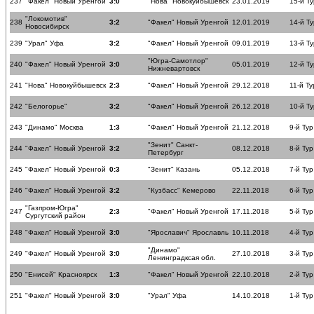
237
"Факел" Новый Уренгой
3:0
"Нова" Новокуйбышевск
23.01.2019
15-й Ту
"Локомотив"
238
3:2
"Факел" Новый Уренгой
12.01.2019
14-й Ту
Новосибирск
239
"Урал" Уфа
3:2
"Факел" Новый Уренгой
09.01.2019
13-й Ту
"Югра-Самотлор"
240
"Факел" Новый Уренгой
3:0
05.01.2019
12-й Ту
Нижневартовск
241
"Нова" Новокуйбышевск
2:3
"Факел" Новый Уренгой
29.12.2018
11-й Ту
242
"Белогорье"
3:2
"Факел" Новый Уренгой
26.12.2018
10-й Ту
243
"Динамо" Москва
1:3
"Факел" Новый Уренгой
21.12.2018
9-й Тур
"Зенит" Санкт-
244
"Факел" Новый Уренгой
3:2
08.12.2018
8-й Тур
Петербург
245
"Факел" Новый Уренгой
0:3
"Зенит" Казань
05.12.2018
7-й Тур
246
"Факел" Новый Уренгой
3:2
"Кузбасс" Кемерово
22.11.2018
6-й Тур
"Газпром-Югра"
247
2:3
"Факел" Новый Уренгой
17.11.2018
5-й Тур
Сургутский район
248
"Факел" Новый Уренгой
3:0
"Ярославич" Ярославль
10.11.2018
4-й Тур
"Динамо"
249
"Факел" Новый Уренгой
3:0
27.10.2018
3-й Тур
Ленинградксая обл.
250
"Енисей" Красноярск
1:3
"Факел" Новый Уренгой
22.10.2018
2-й Тур
251
"Факел" Новый Уренгой
3:0
"Урал" Уфа
14.10.2018
1-й Тур