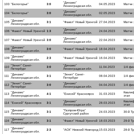
"Динамо"
103
"Белогорье"
3:0
04.05.2023
Матчи 
Ленинградксая обл.
"Динамо"
104
"Белогорье"
3:0
02.05.2023
Матчи 
Ленинградксая обл.
"Динамо"
105
3:1
"Факел" Новый Уренгой
27.04.2023
Матчи 
Ленинградксая обл.
"Динамо"
106
"Факел" Новый Уренгой
1:3
24.04.2023
Матчи 
Ленинградксая обл.
"Динамо"
107
"Факел" Новый Уренгой
3:0
22.04.2023
Матчи 
Ленинградксая обл.
"Динамо"
108
3:0
"Факел" Новый Уренгой
18.04.2023
Матчи 
Ленинградксая обл.
"Динамо"
109
2:3
"Факел" Новый Уренгой
16.04.2023
Матчи 
Ленинградксая обл.
"Зенит" Санкт-
"Динамо"
110
3:0
11.04.2023
1/4 фи
Петербург
Ленинградксая обл.
"Динамо"
"Зенит" Санкт-
111
3:1
08.04.2023
1/4 фи
Ленинградксая обл.
Петербург
"Зенит" Санкт-
"Динамо"
112
3:0
04.04.2023
1/4 фи
Петербург
Ленинградксая обл.
"Динамо"
Квали
113
4:1
"Енисей" Красноярск
31.03.2023
Ленинградксая обл.
этап
"Динамо"
Квали
114
"Енисей" Красноярск
3:1
28.03.2023
Ленинградксая обл.
этап
"Динамо"
"Газпром-Югра"
115
3:1
24.03.2023
30-й Ту
Ленинградксая обл.
Сургутский район
"Динамо"
116
3:1
"Факел" Новый Уренгой
18.03.2023
29-й Ту
Ленинградксая обл.
"Динамо"
117
2:3
"АСК" Нижний Новгород
15.03.2023
28-й Ту
Ленинградксая обл.