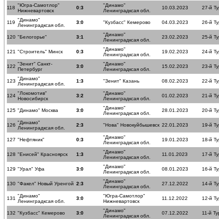
"Югра-Самотлор"
"Динамо"
118
0:3
10.03.2023
27-й Ту
Нижневартовск
Ленинградксая обл.
"Динамо"
119
3:0
"Кузбасс" Кемерово
04.03.2023
26-й Ту
Ленинградксая обл.
"Динамо"
120
"Белогорье"
3:1
23.02.2023
25-й Ту
Ленинградксая обл.
"Динамо"
121
"Строитель" Минск
0:3
19.02.2023
24-й Ту
Ленинградксая обл.
"Зенит" Санкт-
"Динамо"
122
3:0
15.02.2023
23-й Ту
Петербург
Ленинградксая обл.
"Динамо"
123
1:3
"Зенит" Казань
08.02.2023
22-й Ту
Ленинградксая обл.
"Локомотив"
"Динамо"
124
3:2
01.02.2023
21-й Ту
Новосибирск
Ленинградксая обл.
"Динамо"
125
"Динамо" Москва
3:0
28.01.2023
20-й Ту
Ленинградксая обл.
"Динамо"
126
2:3
"Нова" Новокуйбышевск
22.01.2023
19-й Ту
Ленинградксая обл.
"Динамо"
127
"Нефтяник"
0:3
19.01.2023
18-й Ту
Ленинградксая обл.
"Динамо"
128
"Енисей" Красноярск
1:3
11.01.2023
17-й Ту
Ленинградксая обл.
"Динамо"
129
"Урал" Уфа
3:0
08.01.2023
16-й Ту
Ленинградксая обл.
"Динамо"
130
"Факел" Новый Уренгой
2:3
27.12.2022
14-й Ту
Ленинградксая обл.
"Динамо"
"Югра-Самотлор"
131
3:0
11.12.2022
12-й Ту
Ленинградксая обл.
Нижневартовск
"Динамо"
132
"Кузбасс" Кемерово
3:0
07.12.2022
11-й Ту
Ленинградксая обл.