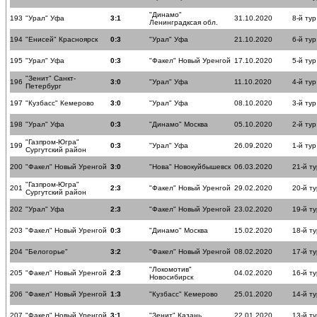
"Динамо"
193
"Урал" Уфа
3:1
31.10.2020
8-й тур
Ленинградксая обл.
194
"Енисей" Красноярск
0:3
"Урал" Уфа
21.10.2020
6-й тур
195
"Урал" Уфа
0:3
"Факел" Новый Уренгой
17.10.2020
5-й тур
"Зенит" Санкт-
196
3:0
"Урал" Уфа
11.10.2020
4-й тур
Петербург
197
"Кузбасс" Кемерово
3:0
"Урал" Уфа
08.10.2020
3-й тур
198
"Урал" Уфа
0:3
"Динамо" Москва
05.10.2020
2-й тур
"Газпром-Югра"
199
0:3
"Урал" Уфа
26.09.2020
1-й тур
Сургутский район
200
"Факел" Новый Уренгой
3:0
"Нова" Новокуйбышевск
06.03.2020
21-й ту
"Газпром-Югра"
201
2:3
"Факел" Новый Уренгой
29.02.2020
20-й ту
Сургутский район
202
"Урал" Уфа
2:3
"Факел" Новый Уренгой
23.02.2020
19-й ту
203
"Факел" Новый Уренгой
0:3
"Динамо" Москва
15.02.2020
18-й ту
204
"Белогорье"
3:2
"Факел" Новый Уренгой
08.02.2020
17-й ту
"Локомотив"
205
"Факел" Новый Уренгой
2:3
04.02.2020
16-й ту
Новосибирск
206
"Факел" Новый Уренгой
1:3
"Кузбасс" Кемерово
25.01.2020
14-й ту
207
"Факел" Новый Уренгой
3:1
"Зенит" Казань
22.01.2020
13-й ту