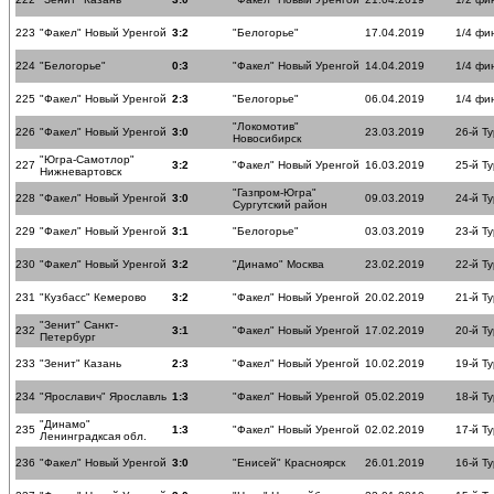
223
"Факел" Новый Уренгой
3:2
"Белогорье"
17.04.2019
1/4 фи
224
"Белогорье"
0:3
"Факел" Новый Уренгой
14.04.2019
1/4 фи
225
"Факел" Новый Уренгой
2:3
"Белогорье"
06.04.2019
1/4 фи
"Локомотив"
226
"Факел" Новый Уренгой
3:0
23.03.2019
26-й Ту
Новосибирск
"Югра-Самотлор"
227
3:2
"Факел" Новый Уренгой
16.03.2019
25-й Ту
Нижневартовск
"Газпром-Югра"
228
"Факел" Новый Уренгой
3:0
09.03.2019
24-й Ту
Сургутский район
229
"Факел" Новый Уренгой
3:1
"Белогорье"
03.03.2019
23-й Ту
230
"Факел" Новый Уренгой
3:2
"Динамо" Москва
23.02.2019
22-й Ту
231
"Кузбасс" Кемерово
3:2
"Факел" Новый Уренгой
20.02.2019
21-й Ту
"Зенит" Санкт-
232
3:1
"Факел" Новый Уренгой
17.02.2019
20-й Ту
Петербург
233
"Зенит" Казань
2:3
"Факел" Новый Уренгой
10.02.2019
19-й Ту
234
"Ярославич" Ярославль
1:3
"Факел" Новый Уренгой
05.02.2019
18-й Ту
"Динамо"
235
1:3
"Факел" Новый Уренгой
02.02.2019
17-й Ту
Ленинградксая обл.
236
"Факел" Новый Уренгой
3:0
"Енисей" Красноярск
26.01.2019
16-й Ту