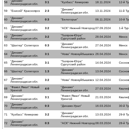
"Динамо"
58
3:1
"Кузбасс" Кемерово
18.11.2024
12-й Ту
Ленинградксая обл.
"Динамо"
59
"Енисей" Красноярск
2:3
13.11.2024
11-й Ту
Ленинградксая обл.
"Динамо"
60
0:3
"Белогорье"
06.11.2024
10-й Ту
Ленинградксая обл.
"Динамо"
61
3:2
"АСК" Нижний Новгород
07.09.2024
1-й Тур
Ленинградксая обл.
"Динамо"
"Газпром-Югра"
62
3:2
28.04.2024
Минск
Ленинградксая обл.
Сургутский район
"Динамо"
63
"Шахтер" Солигорск
0:3
27.04.2024
Минск
Ленинградксая обл.
"Динамо"
64
3:1
"Нова" Новокуйбышевск
26.04.2024
Минск
Ленинградксая обл.
"Динамо"
"Газпром-Югра"
65
3:1
14.04.2024
Соснов
Ленинградксая обл.
Сургутский район
"Динамо"
66
"Шахтер" Солигорск
1:3
13.04.2024
Соснов
Ленинградксая обл.
"Динамо"
67
3:2
"Нова" Новокуйбышевск
12.04.2024
Соснов
Ленинградксая обл.
"Факел Ямал" Новый
"Динамо"
68
4:0
27.03.2024
Квалиф
Уренгой
Ленинградксая обл.
"Динамо"
"Факел Ямал" Новый
69
3:1
21.03.2024
Квалиф
Ленинградксая обл.
Уренгой
"Динамо"
70
0:3
"Динамо-Урал"
16.03.2024
30-й Ту
Ленинградксая обл.
"Динамо"
71
"Кузбасс" Кемерово
3:2
13.03.2024
29-й Ту
Ленинградксая обл.
"Динамо"
72
0:3
"АСК" Нижний Новгород
08.03.2024
28-й Ту
Ленинградксая обл.