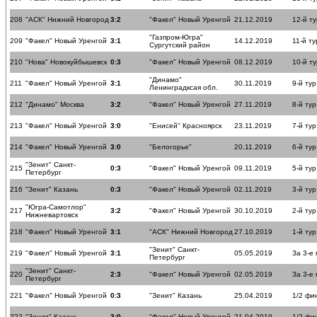
208
"АСК" Нижний Новгород
3:2
"Факел" Новый Уренгой
21.12.2019
12-й ту
"Газпром-Югра"
209
"Факел" Новый Уренгой
3:1
14.12.2019
11-й ту
Сургутский район
210
"Нова" Новокуйбышевск
0:3
"Факел" Новый Уренгой
08.12.2019
10-й ту
"Динамо"
211
"Факел" Новый Уренгой
3:1
30.11.2019
9-й тур
Ленинградксая обл.
212
"Динамо" Москва
3:2
"Факел" Новый Уренгой
27.11.2019
8-й тур
213
"Факел" Новый Уренгой
3:0
"Енисей" Красноярск
23.11.2019
7-й тур
214
"Факел" Новый Уренгой
3:0
"Белогорье"
20.11.2019
6-й тур
"Зенит" Санкт-
215
0:3
"Факел" Новый Уренгой
09.11.2019
5-й тур
Петербург
216
"Зенит" Казань
0:3
"Факел" Новый Уренгой
02.11.2019
3-й тур
"Югра-Самотлор"
217
3:2
"Факел" Новый Уренгой
30.10.2019
2-й тур
Нижневартовск
218
"Факел" Новый Уренгой
3:1
"АСК" Нижний Новгород
27.10.2019
1-й тур
"Зенит" Санкт-
219
"Факел" Новый Уренгой
3:1
05.05.2019
За 3-е
Петербург
"Зенит" Санкт-
220
2:3
"Факел" Новый Уренгой
02.05.2019
За 3-е
Петербург
221
"Факел" Новый Уренгой
0:3
"Зенит" Казань
25.04.2019
1/2 фи
222
"Зенит" Казань
3:0
"Факел" Новый Уренгой
21.04.2019
1/2 фи