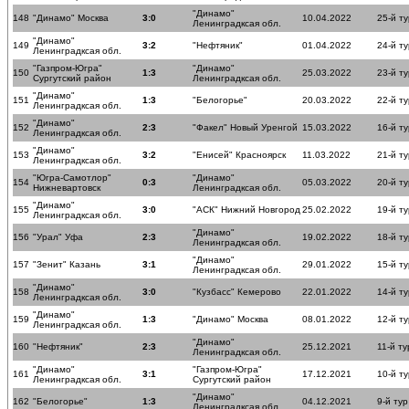
"Динамо"
148
"Динамо" Москва
3:0
10.04.2022
25-й ту
Ленинградксая обл.
"Динамо"
149
3:2
"Нефтяник"
01.04.2022
24-й ту
Ленинградксая обл.
"Газпром-Югра"
"Динамо"
150
1:3
25.03.2022
23-й ту
Сургутский район
Ленинградксая обл.
"Динамо"
151
1:3
"Белогорье"
20.03.2022
22-й ту
Ленинградксая обл.
"Динамо"
152
2:3
"Факел" Новый Уренгой
15.03.2022
16-й ту
Ленинградксая обл.
"Динамо"
153
3:2
"Енисей" Красноярск
11.03.2022
21-й ту
Ленинградксая обл.
"Югра-Самотлор"
"Динамо"
154
0:3
05.03.2022
20-й ту
Нижневартовск
Ленинградксая обл.
"Динамо"
155
3:0
"АСК" Нижний Новгород
25.02.2022
19-й ту
Ленинградксая обл.
"Динамо"
156
"Урал" Уфа
2:3
19.02.2022
18-й ту
Ленинградксая обл.
"Динамо"
157
"Зенит" Казань
3:1
29.01.2022
15-й ту
Ленинградксая обл.
"Динамо"
158
3:0
"Кузбасс" Кемерово
22.01.2022
14-й ту
Ленинградксая обл.
"Динамо"
159
1:3
"Динамо" Москва
08.01.2022
12-й ту
Ленинградксая обл.
"Динамо"
160
"Нефтяник"
2:3
25.12.2021
11-й ту
Ленинградксая обл.
"Динамо"
"Газпром-Югра"
161
3:1
17.12.2021
10-й ту
Ленинградксая обл.
Сургутский район
"Динамо"
162
"Белогорье"
1:3
04.12.2021
9-й тур
Ленинградксая обл.