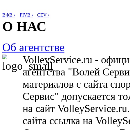
ВФВ ›
FIVB ›
CEV ›
О НАС
Об агентстве
VolleyService.ru - офи
агентства "Волей Серв
материалов с сайта спо
Сервис" допускается то
на сайт VolleyService.r
сайта ссылка на VolleyS