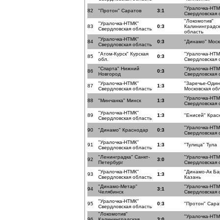
"Уралочка-НТМ
82
"Протон" Саратов
3:1
Свердловская 
"Локомотив"
"Уралочка-НТМК"
83
0:3
Калининградск
Свердловская область
область
"Уралочка-НТМК"
84
0:3
"Динамо" Моск
Свердловская область
"Атом-Курск" Курская
"Уралочка-НТМ
85
0:3
обл.
Свердловская 
"Спарта" Нижний
"Уралочка-НТМ
86
0:3
Новгород
Свердловская 
"Уралочка-НТМК"
"Заречье-Один
87
1:3
Свердловская область
Московская об
"Уралочка-НТМ
88
"Минчанка" Минск
1:3
Свердловская 
"Уралочка-НТМК"
89
1:3
"Енисей" Крас
Свердловская область
"Уралочка-НТМ
90
"Динамо" Краснодар
0:3
Свердловская 
"Уралочка-НТМК"
91
1:3
"Тулица" Тула
Свердловская область
"Ленинградка" Санкт-
"Уралочка-НТМ
92
3:0
Петербург
Свердловская 
"Уралочка-НТМК"
"Динамо-Ак Ба
93
1:3
Свердловская область
Казань
"Динамо-Метар"
"Уралочка-НТМ
94
3:1
Челябинск
Свердловская 
"Уралочка-НТМК"
95
0:3
"Протон" Сара
Свердловская область
"Локомотив"
"Уралочка-НТМ
96
Калининградская
3:0