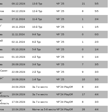
ва
09.12.2024
13-й Тур
ЧР `25
21
5/5
тов
04.12.2024
12-й Тур
ЧР `25
8
5/5
ва
27.11.2024
11-й Тур
ЧР `25
1
2/4
р"
16.11.2024
10-й Тур
ЧР `25
1
1/5
ва
11.11.2024
9-й Тур
ЧР `25
0
0/3
ий
02.11.2024
8-й Тур
ЧР `25
1
2/3
ва
05.10.2024
5-й Тур
ЧР `25
0
1/4
нск
01.10.2024
4-й Тур
ЧР `25
0
1/4
ва
26.09.2024
3-й Тур
ЧР `25
7
3/5
 Санкт-
22.09.2024
2-й Тур
ЧР `25
9
3/3
рс"
16.09.2024
1-й Тур
ЧР `25
10
3/3
24.04.2024
За 7-е место
ЧР`24 PlayOff
8
4/4
К"
19.04.2024
За 7-е место
ЧР`24 PlayOff
17
4/4
область
К"
17.04.2024
За 7-е место
ЧР`24 PlayOff
8
3/3
область
тов
10.04.2024
Матчи за 5-8 места
ЧР`24 PlayOff
26
4/4