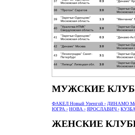
37
0:3
"Динамо" К
Московская область
"Заречье-О
38
"Протон" Саратов
3:0
Московская 
"Заречье-Одинцово"
39
1:3
"Минчанка" 
Московская область
"Уралочка-НТМК"
"Заречье-О
40
3:0
Свердловская область
Московская 
"Заречье-Одинцово"
41
0:3
"Динамо-Ак 
Московская область
"Заречье-О
42
"Динамо" Москва
3:0
Московская 
"Ленинградка" Санкт-
"Заречье-О
43
3:1
Петербург
Московская 
"Заречье-О
44
"Липецк" Липецкая обл.
3:0
Московская 
МУЖСКИЕ КЛУ
ФАКЕЛ Новый Уренгой ›
ДИНАМО Мос
ЮГРА ›
НОВА ›
ЯРОСЛАВИЧ ›
КУЗБА
ЖЕНСКИЕ КЛУ