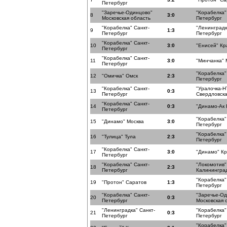
Петербург
"Заречье-Одинцово"
"Корабелка"
8
3:0
Московская область
Петербург
"Корабелка" Санкт-
"Ленинградк
9
1:3
Петербург
Петербург
"Корабелка" Санкт-
10
3:0
"Енисей" Кр
Петербург
"Корабелка" Санкт-
11
3:0
"Минчанка" 
Петербург
"Корабелка"
12
"Омичка" Омск
2:3
Петербург
"Корабелка" Санкт-
"Уралочка-Н
13
0:3
Петербург
Свердловска
"Корабелка" Санкт-
14
0:3
"Динамо-Ак 
Петербург
"Корабелка"
15
"Динамо" Москва
3:0
Петербург
"Корабелка"
16
"Тулица" Тула
2:3
Петербург
"Корабелка" Санкт-
17
3:0
"Динамо" К
Петербург
"Корабелка" Санкт-
"Локомотив"
18
2:3
Петербург
Калининград
"Корабелка"
19
"Протон" Саратов
1:3
Петербург
"Корабелка" Санкт-
"Заречье-О
20
0:3
Петербург
Московская 
"Ленинградка" Санкт-
"Корабелка"
21
0:3
Петербург
Петербург
"Корабелка"