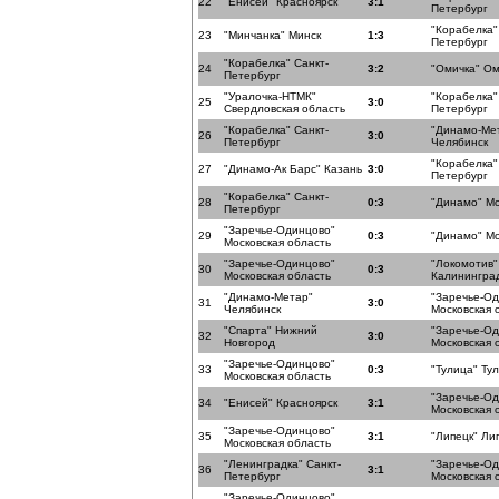
22
"Енисей" Красноярск
3:1
Петербург
"Корабелка"
23
"Минчанка" Минск
1:3
Петербург
"Корабелка" Санкт-
24
3:2
"Омичка" Ом
Петербург
"Уралочка-НТМК"
"Корабелка"
25
3:0
Свердловская область
Петербург
"Корабелка" Санкт-
"Динамо-Ме
26
3:0
Петербург
Челябинск
"Корабелка"
27
"Динамо-Ак Барс" Казань
3:0
Петербург
"Корабелка" Санкт-
28
0:3
"Динамо" Мо
Петербург
"Заречье-Одинцово"
29
0:3
"Динамо" Мо
Московская область
"Заречье-Одинцово"
"Локомотив"
30
0:3
Московская область
Калининград
"Динамо-Метар"
"Заречье-О
31
3:0
Челябинск
Московская 
"Спарта" Нижний
"Заречье-О
32
3:0
Новгород
Московская 
"Заречье-Одинцово"
33
0:3
"Тулица" Ту
Московская область
"Заречье-О
34
"Енисей" Красноярск
3:1
Московская 
"Заречье-Одинцово"
35
3:1
"Липецк" Ли
Московская область
"Ленинградка" Санкт-
"Заречье-О
36
3:1
Петербург
Московская 
"Заречье-Одинцово"