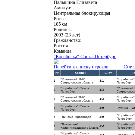
Пальшина Елизавета
Амплуа:
Центральная блокирующая
Рост:
185 см
Родился:
2003 (23 лет)
Гражданство:
Россия
Команда:
"Корабелка" Санкт-Петербург
Перейти к списку игроков
Спис
№
Хозяин
Счёт
Г
"Уралочка-НТМК"
"Корабелка"
1
3:1
Свердловская область
Петербург
"Корабелка" Санкт-
"Уралочка-Н
2
1:3
Петербург
Свердловска
"Уралочка-НТМК"
"Корабелка"
3
1:3
Свердловская область
Петербург
"Корабелка" Санкт-
4
3:0
"Тулица" Ту
Петербург
"Корабелка"
5
"Динамо" Краснодар
3:0
Петербург
"Локомотив"
"Корабелка"
6
3:2
Калининградская область
Петербург
"Корабелка" Санкт-
7
3:2
"Протон" Са