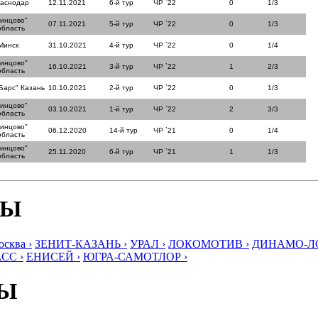
раснодар
12.11.2021
6-й тур
ЧР `22
0
1/3
динцово"
07.11.2021
5-й тур
ЧР `22
0
1/3
область
Минск
31.10.2021
4-й тур
ЧР `22
0
1/4
динцово"
16.10.2021
3-й тур
ЧР `22
1
2/3
область
Барс" Казань
10.10.2021
2-й тур
ЧР `22
0
1/3
динцово"
03.10.2021
1-й тур
ЧР `22
2
3/3
область
динцово"
06.12.2020
14-й тур
ЧР `21
0
1/4
область
динцово"
25.11.2020
6-й тур
ЧР `21
1
1/3
область
БЫ
ква ›
ЗЕНИТ-КАЗАНЬ ›
УРАЛ ›
ЛОКОМОТИВ ›
ДИНАМО-ЛО
СС ›
ЕНИСЕЙ ›
ЮГРА-САМОТЛОР ›
БЫ