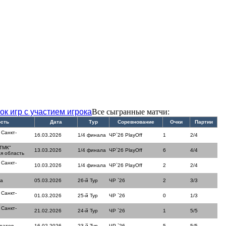
ок игр с участием игрока
Все сыгранные матчи:
ость
Дата
Тур
Соревнование
Очки
Партии
 Санкт-
16.03.2026
1/4 финала
ЧР`26 PlayOff
1
2/4
ТМК"
13.03.2026
1/4 финала
ЧР`26 PlayOff
6
4/4
я область
 Санкт-
10.03.2026
1/4 финала
ЧР`26 PlayOff
2
2/4
ла
05.03.2026
26-й Тур
ЧР `26
2
3/3
 Санкт-
01.03.2026
25-й Тур
ЧР `26
0
1/3
 Санкт-
21.02.2026
24-й Тур
ЧР `26
1
5/5
ратов
16.02.2026
23-й Тур
ЧР `26
5
5/5