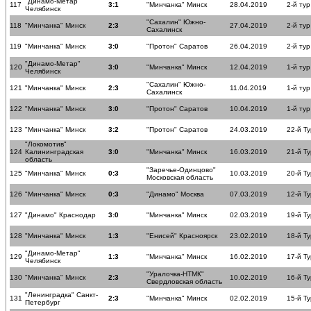
"Динамо-Метар"
117
3:1
"Минчанка" Минск
28.04.2019
2-й ту
Челябинск
"Сахалин" Южно-
118
"Минчанка" Минск
2:3
27.04.2019
2-й ту
Сахалинск
119
"Минчанка" Минск
3:0
"Протон" Саратов
26.04.2019
2-й ту
"Динамо-Метар"
120
3:0
"Минчанка" Минск
12.04.2019
1-й ту
Челябинск
"Сахалин" Южно-
121
"Минчанка" Минск
2:3
11.04.2019
1-й ту
Сахалинск
122
"Минчанка" Минск
3:0
"Протон" Саратов
10.04.2019
1-й ту
123
"Минчанка" Минск
3:2
"Протон" Саратов
24.03.2019
22-й Ту
"Локомотив"
124
Калининградская
3:0
"Минчанка" Минск
16.03.2019
21-й Ту
область
"Заречье-Одинцово"
125
"Минчанка" Минск
0:3
10.03.2019
20-й Ту
Московская область
126
"Минчанка" Минск
0:3
"Динамо" Москва
07.03.2019
12-й Ту
127
"Динамо" Краснодар
3:0
"Минчанка" Минск
02.03.2019
19-й Ту
128
"Минчанка" Минск
1:3
"Енисей" Красноярск
23.02.2019
18-й Ту
"Динамо-Метар"
129
1:3
"Минчанка" Минск
16.02.2019
17-й Ту
Челябинск
"Уралочка-НТМК"
130
"Минчанка" Минск
2:3
10.02.2019
16-й Ту
Свердловская область
"Ленинградка" Санкт-
131
2:3
"Минчанка" Минск
02.02.2019
15-й Ту
Петербург