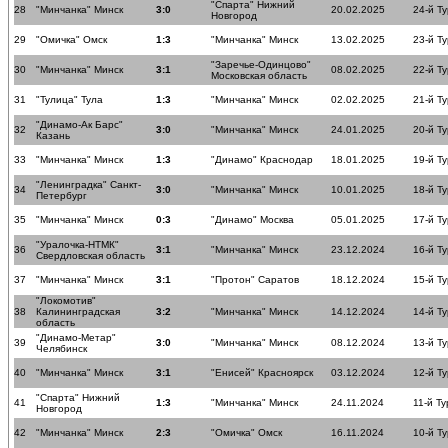
"Спарта" Нижний
28
"Минчанка" Минск
3:0
20.02.2025
24-й Ту
Новгород
29
"Омичка" Омск
1:3
"Минчанка" Минск
13.02.2025
23-й Ту
"Заречье-Одинцово"
30
"Минчанка" Минск
3:1
08.02.2025
22-й Ту
Московская область
31
"Тулица" Тула
1:3
"Минчанка" Минск
02.02.2025
21-й Ту
"Динамо-Ак Барс"
32
3:0
"Минчанка" Минск
24.01.2025
20-й Ту
Казань
33
"Минчанка" Минск
1:3
"Динамо" Краснодар
18.01.2025
19-й Ту
"Ленинградка" Санкт-
34
3:0
"Минчанка" Минск
10.01.2025
18-й Ту
Петербург
35
"Минчанка" Минск
0:3
"Динамо" Москва
05.01.2025
17-й Ту
"Уралочка-НТМК"
36
3:1
"Минчанка" Минск
23.12.2024
16-й Ту
Свердловская область
37
"Минчанка" Минск
3:1
"Протон" Саратов
18.12.2024
15-й Ту
"Локомотив"
38
Калининградская
3:2
"Минчанка" Минск
14.12.2024
14-й Ту
область
"Динамо-Метар"
39
3:0
"Минчанка" Минск
08.12.2024
13-й Ту
Челябинск
40
"Минчанка" Минск
3:1
"Енисей" Красноярск
03.12.2024
12-й Ту
"Спарта" Нижний
41
1:3
"Минчанка" Минск
24.11.2024
11-й Ту
Новгород
42
"Минчанка" Минск
2:3
"Омичка" Омск
16.11.2024
10-й Ту