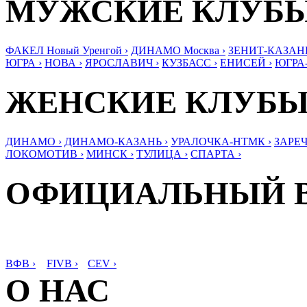
МУЖСКИЕ КЛУБ
ФАКЕЛ Новый Уренгой ›
ДИНАМО Москва ›
ЗЕНИТ-КАЗАНЬ
ЮГРА ›
НОВА ›
ЯРОСЛАВИЧ ›
КУЗБАСС ›
ЕНИСЕЙ ›
ЮГРА
ЖЕНСКИЕ КЛУБ
ДИНАМО ›
ДИНАМО-КАЗАНЬ ›
УРАЛОЧКА-НТМК ›
ЗАРЕЧ
ЛОКОМОТИВ ›
МИНСК ›
ТУЛИЦА ›
СПАРТА ›
ОФИЦИАЛЬНЫЙ 
ВФВ ›
FIVB ›
CEV ›
О НАС