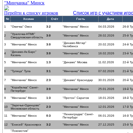
"Минчанка" Минск
Перейти к списку игроков
Список игр с участием игр
№
Хозяин
Счёт
Гость
Дата
1
"Омичка" Омск
3:2
"Минчанка" Минск
04.03.2026
26-й Ту
"Уралочка-НТМК"
2
3:0
"Минчанка" Минск
28.02.2026
25-й Ту
Свердловская область
"Динамо-Метар"
3
"Минчанка" Минск
3:0
20.02.2026
24-й Ту
Челябинск
"Динамо-Ак Барс"
4
3:0
"Минчанка" Минск
16.02.2026
23-й Ту
Казань
5
"Минчанка" Минск
1:3
"Динамо" Москва
11.02.2026
22-й Ту
6
"Тулица" Тула
3:1
"Минчанка" Минск
07.02.2026
21-й Ту
7
"Минчанка" Минск
2:3
"Динамо" Краснодар
30.01.2026
20-й Ту
"Корабелка" Санкт-
8
3:0
"Минчанка" Минск
25.01.2026
19-й Ту
Петербург
9
"Минчанка" Минск
1:3
"Протон" Саратов
18.01.2026
18-й Ту
"Заречье-Одинцово"
10
2:3
"Минчанка" Минск
12.01.2026
17-й Ту
Московская область
"Ленинградка" Санкт-
11
"Минчанка" Минск
0:3
06.01.2026
16-й Ту
Петербург
12
"Енисей" Красноярск
3:2
"Минчанка" Минск
27.12.2025
15-й Ту
"Локомотив"