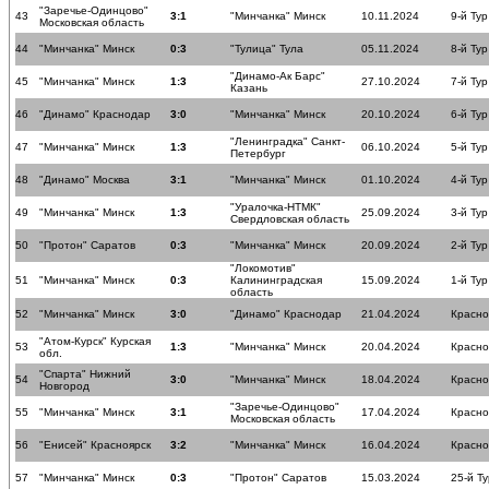
"Заречье-Одинцово"
43
3:1
"Минчанка" Минск
10.11.2024
9-й Тур
Московская область
44
"Минчанка" Минск
0:3
"Тулица" Тула
05.11.2024
8-й Тур
"Динамо-Ак Барс"
45
"Минчанка" Минск
1:3
27.10.2024
7-й Тур
Казань
46
"Динамо" Краснодар
3:0
"Минчанка" Минск
20.10.2024
6-й Тур
"Ленинградка" Санкт-
47
"Минчанка" Минск
1:3
06.10.2024
5-й Тур
Петербург
48
"Динамо" Москва
3:1
"Минчанка" Минск
01.10.2024
4-й Тур
"Уралочка-НТМК"
49
"Минчанка" Минск
1:3
25.09.2024
3-й Тур
Свердловская область
50
"Протон" Саратов
0:3
"Минчанка" Минск
20.09.2024
2-й Тур
"Локомотив"
51
"Минчанка" Минск
0:3
Калининградская
15.09.2024
1-й Тур
область
52
"Минчанка" Минск
3:0
"Динамо" Краснодар
21.04.2024
Красн
"Атом-Курск" Курская
53
1:3
"Минчанка" Минск
20.04.2024
Красн
обл.
"Спарта" Нижний
54
3:0
"Минчанка" Минск
18.04.2024
Красн
Новгород
"Заречье-Одинцово"
55
"Минчанка" Минск
3:1
17.04.2024
Красн
Московская область
56
"Енисей" Красноярск
3:2
"Минчанка" Минск
16.04.2024
Красн
57
"Минчанка" Минск
0:3
"Протон" Саратов
15.03.2024
25-й Ту