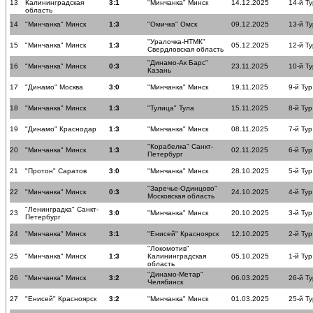
13
Калининградская
3:1
"Минчанка" Минск
14.12.2025
14-й Ту
область
14
"Минчанка" Минск
1:3
"Омичка" Омск
09.12.2025
13-й Ту
"Уралочка-НТМК"
15
"Минчанка" Минск
1:3
05.12.2025
12-й Ту
Свердловская область
"Динамо-Ак Барс"
16
"Минчанка" Минск
0:3
23.11.2025
10-й Ту
Казань
17
"Динамо" Москва
3:0
"Минчанка" Минск
19.11.2025
9-й Тур
18
"Минчанка" Минск
1:3
"Тулица" Тула
15.11.2025
8-й Тур
19
"Динамо" Краснодар
1:3
"Минчанка" Минск
08.11.2025
7-й Тур
"Корабелка" Санкт-
20
"Минчанка" Минск
1:3
02.11.2025
6-й Тур
Петербург
21
"Протон" Саратов
3:0
"Минчанка" Минск
28.10.2025
5-й Тур
"Заречье-Одинцово"
22
"Минчанка" Минск
0:3
24.10.2025
4-й Тур
Московская область
"Ленинградка" Санкт-
23
3:0
"Минчанка" Минск
20.10.2025
3-й Тур
Петербург
24
"Минчанка" Минск
3:1
"Енисей" Красноярск
12.10.2025
2-й Тур
"Локомотив"
25
"Минчанка" Минск
1:3
Калининградская
05.10.2025
1-й Тур
область
"Динамо-Метар"
26
"Минчанка" Минск
3:2
06.03.2025
26-й Ту
Челябинск
27
"Енисей" Красноярск
3:2
"Минчанка" Минск
01.03.2025
25-й Ту