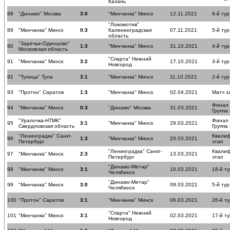
Казань
88
"Динамо" Москва
3:0
"Минчанка" Минск
12.11.2021
6-й тур
"Локомотив"
89
"Минчанка" Минск
0:3
Калининградская
07.11.2021
5-й тур
область
"Заречье-Одинцово"
90
1:3
"Минчанка" Минск
31.10.2021
4-й тур
Московская область
"Спарта" Нижний
91
"Минчанка" Минск
3:2
17.10.2021
3-й тур
Новгород
92
"Тулица" Тула
3:1
"Минчанка" Минск
11.10.2021
2-й тур
93
"Протон" Саратов
1:3
"Минчанка" Минск
02.04.2021
Матч з
Финал
94
"Минчанка" Минск
0:3
"Динамо" Москва
31.03.2021
Группа
"Уралочка-НТМК"
Финал
95
3:1
"Минчанка" Минск
29.03.2021
Свердловская область
Группа
"Ленинградка" Санкт-
Квали
96
1:3
"Минчанка" Минск
20.03.2021
Петербург
этап
"Ленинградка" Санкт-
Квали
97
"Минчанка" Минск
2:3
13.03.2021
Петербург
этап
"Динамо-Метар"
98
"Минчанка" Минск
3:1
10.03.2021
18-й ту
Челябинск
"Динамо-Метар"
99
"Минчанка" Минск
3:0
09.03.2021
5-й тур
Челябинск
100
"Протон" Саратов
3:1
"Минчанка" Минск
06.03.2021
26-й ту
"Спарта" Нижний
101
"Минчанка" Минск
3:1
02.03.2021
17-й ту
Новгород