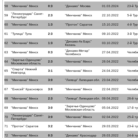
58
"Минчанка" Минск
0:3
"Динамо" Москва
01.03.2024
23-й Ту
"Ленинградка" Санкт-
59
2:3
"Минчанка" Минск
22.10.2022
5-й Тур
Петербург
60
"Минчанка" Минск
1:3
"Протон" Саратов
15.10.2022
4-й Тур
61
"Тулица" Тула
2:3
"Минчанка" Минск
09.10.2022
3-й Тур
"Динамо-Ак Барс"
62
"Минчанка" Минск
1:3
03.10.2022
2-й Тур
Казань
"Динамо-Метар"
63
"Минчанка" Минск
0:3
27.04.2022
Челяби
Челябинск
"Заречье-Одинцово"
64
2:3
"Минчанка" Минск
26.04.2022
Челяби
Московская область
"Спарта" Нижний
65
3:1
"Минчанка" Минск
24.04.2022
Челяби
Новгород
66
"Минчанка" Минск
3:0
"Липецк" Липецкая обл.
23.04.2022
Челяби
67
"Енисей" Красноярск
3:0
"Минчанка" Минск
22.04.2022
Челяби
68
"Минчанка" Минск
2:3
"Липецк" Липецкая обл.
09.04.2022
26-й ту
"Заречье-Одинцово"
69
"Минчанка" Минск
3:0
05.04.2022
17-й ту
Московская область
"Ленинградка" Санкт-
70
3:0
"Минчанка" Минск
02.04.2022
25-й ту
Петербург
71
"Протон" Саратов
3:2
"Минчанка" Минск
29.03.2022
23-й ту
72
"Минчанка" Минск
0:3
"Динамо" Краснодар
26.03.2022
24-й ту