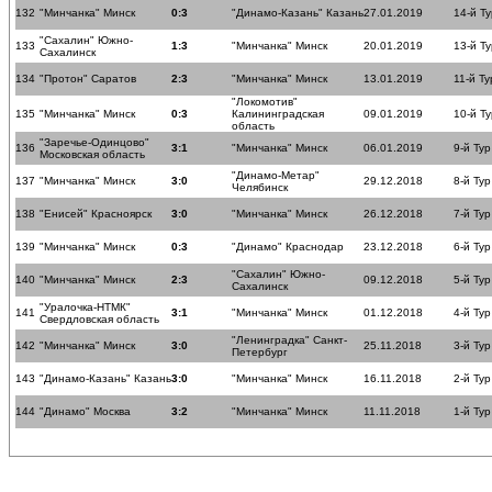
132
"Минчанка" Минск
0:3
"Динамо-Казань" Казань
27.01.2019
14-й Ту
"Сахалин" Южно-
133
1:3
"Минчанка" Минск
20.01.2019
13-й Ту
Сахалинск
134
"Протон" Саратов
2:3
"Минчанка" Минск
13.01.2019
11-й Ту
"Локомотив"
135
"Минчанка" Минск
0:3
Калининградская
09.01.2019
10-й Ту
область
"Заречье-Одинцово"
136
3:1
"Минчанка" Минск
06.01.2019
9-й Тур
Московская область
"Динамо-Метар"
137
"Минчанка" Минск
3:0
29.12.2018
8-й Тур
Челябинск
138
"Енисей" Красноярск
3:0
"Минчанка" Минск
26.12.2018
7-й Тур
139
"Минчанка" Минск
0:3
"Динамо" Краснодар
23.12.2018
6-й Тур
"Сахалин" Южно-
140
"Минчанка" Минск
2:3
09.12.2018
5-й Тур
Сахалинск
"Уралочка-НТМК"
141
3:1
"Минчанка" Минск
01.12.2018
4-й Тур
Свердловская область
"Ленинградка" Санкт-
142
"Минчанка" Минск
3:0
25.11.2018
3-й Тур
Петербург
143
"Динамо-Казань" Казань
3:0
"Минчанка" Минск
16.11.2018
2-й Тур
144
"Динамо" Москва
3:2
"Минчанка" Минск
11.11.2018
1-й Тур