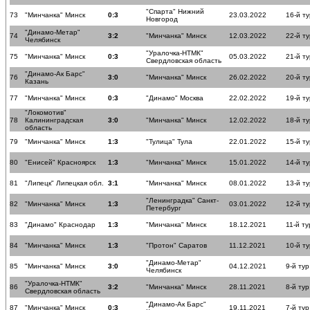
"Спарта" Нижний
73
"Минчанка" Минск
0:3
23.03.2022
16-й ту
Новгород
"Динамо-Метар"
74
3:2
"Минчанка" Минск
12.03.2022
22-й ту
Челябинск
"Уралочка-НТМК"
75
"Минчанка" Минск
0:3
05.03.2022
21-й ту
Свердловская область
"Динамо-Ак Барс"
76
3:0
"Минчанка" Минск
26.02.2022
20-й ту
Казань
77
"Минчанка" Минск
0:3
"Динамо" Москва
22.02.2022
19-й ту
"Локомотив"
78
Калининградская
3:0
"Минчанка" Минск
12.02.2022
18-й ту
область
79
"Минчанка" Минск
1:3
"Тулица" Тула
22.01.2022
15-й ту
80
"Енисей" Красноярск
1:3
"Минчанка" Минск
15.01.2022
14-й ту
81
"Липецк" Липецкая обл.
3:1
"Минчанка" Минск
08.01.2022
13-й ту
"Ленинградка" Санкт-
82
"Минчанка" Минск
1:3
03.01.2022
12-й ту
Петербург
83
"Динамо" Краснодар
1:3
"Минчанка" Минск
18.12.2021
11-й ту
84
"Минчанка" Минск
1:3
"Протон" Саратов
11.12.2021
10-й ту
"Динамо-Метар"
85
"Минчанка" Минск
3:0
04.12.2021
9-й тур
Челябинск
"Уралочка-НТМК"
86
3:2
"Минчанка" Минск
28.11.2021
8-й тур
Свердловская область
"Динамо-Ак Барс"
87
"Минчанка" Минск
0:3
19.11.2021
7-й тур