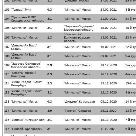
102
"Минчанка" Минск
1:3
"Динамо" Москва
27.02.2021
25-й ту
103
"Тулица" Тула
0:3
"Минчанка" Минск
24.02.2021
8-й тур
"Уралочка-НТМК"
104
3:1
"Минчанка" Минск
21.02.2021
24-й ту
Свердловская область
"Заречье-Одинцово"
105
"Минчанка" Минск
3:1
18.02.2021
16-й ту
Московская область
"Локомотив"
106
"Минчанка" Минск
1:3
Калининградская
13.02.2021
23-й ту
область
"Динамо-Ак Барс"
107
3:1
"Минчанка" Минск
10.02.2021
22-й ту
Казань
"Динамо-Ак Барс"
108
3:1
"Минчанка" Минск
09.02.2021
9-й тур
Казань
"Заречье-Одинцово"
109
2:3
"Минчанка" Минск
19.12.2020
2-й тур
Московская область
"Спарта" Нижний
110
0:3
"Минчанка" Минск
16.12.2020
4-й тур
Новгород
"Ленинградка" Санкт-
111
2:3
"Минчанка" Минск
13.12.2020
15-й ту
Петербург
"Ленинградка" Санкт-
112
3:1
"Минчанка" Минск
12.12.2020
3-й тур
Петербург
113
"Минчанка" Минск
0:3
"Динамо" Краснодар
05.12.2020
14-й ту
114
"Минчанка" Минск
3:0
"Протон" Саратов
28.11.2020
13-й ту
115
"Липецк" Липецкая обл.
3:1
"Минчанка" Минск
18.10.2020
7-й тур
116
"Енисей" Красноярск
3:1
"Минчанка" Минск
11.10.2020
6-й тур