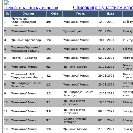
Перейти к списку игроков
Список игр с участием игр
№
Хозяин
Счёт
Гость
Дата
"Локомотив"
1
Калининградская
3:0
"Минчанка" Минск
12.02.2022
18-й ту
область
2
"Минчанка" Минск
1:3
"Тулица" Тула
22.01.2022
15-й ту
3
"Динамо" Краснодар
1:3
"Минчанка" Минск
18.12.2021
11-й ту
"Заречье-Одинцово"
4
1:3
"Минчанка" Минск
31.10.2021
4-й тур
Московская область
5
"Протон" Саратов
1:3
"Минчанка" Минск
02.04.2021
Матч з
Финал
6
"Минчанка" Минск
0:3
"Динамо" Москва
31.03.2021
Группа
"Уралочка-НТМК"
Финал
7
3:1
"Минчанка" Минск
29.03.2021
Свердловская область
Группа
"Ленинградка" Санкт-
Квали
8
1:3
"Минчанка" Минск
20.03.2021
Петербург
этап
"Ленинградка" Санкт-
Квали
9
"Минчанка" Минск
2:3
13.03.2021
Петербург
этап
"Динамо-Метар"
10
"Минчанка" Минск
3:1
10.03.2021
18-й ту
Челябинск
"Динамо-Метар"
11
"Минчанка" Минск
3:0
09.03.2021
5-й тур
Челябинск
"Спарта" Нижний
12
"Минчанка" Минск
3:1
02.03.2021
17-й ту
Новгород
13
"Минчанка" Минск
1:3
"Динамо" Москва
27.02.2021
25-й ту