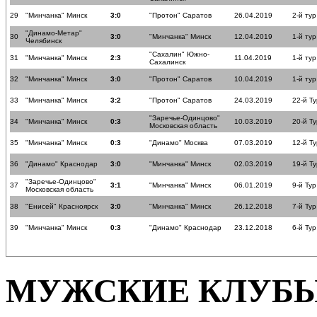
29
"Минчанка" Минск
3:0
"Протон" Саратов
26.04.2019
2-й ту
"Динамо-Метар"
30
3:0
"Минчанка" Минск
12.04.2019
1-й ту
Челябинск
"Сахалин" Южно-
31
"Минчанка" Минск
2:3
11.04.2019
1-й ту
Сахалинск
32
"Минчанка" Минск
3:0
"Протон" Саратов
10.04.2019
1-й ту
33
"Минчанка" Минск
3:2
"Протон" Саратов
24.03.2019
22-й Ту
"Заречье-Одинцово"
34
"Минчанка" Минск
0:3
10.03.2019
20-й Ту
Московская область
35
"Минчанка" Минск
0:3
"Динамо" Москва
07.03.2019
12-й Ту
36
"Динамо" Краснодар
3:0
"Минчанка" Минск
02.03.2019
19-й Ту
"Заречье-Одинцово"
37
3:1
"Минчанка" Минск
06.01.2019
9-й Тур
Московская область
38
"Енисей" Красноярск
3:0
"Минчанка" Минск
26.12.2018
7-й Тур
39
"Минчанка" Минск
0:3
"Динамо" Краснодар
23.12.2018
6-й Тур
МУЖСКИЕ КЛУБ