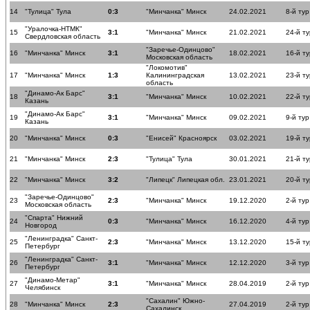
14
"Тулица" Тула
0:3
"Минчанка" Минск
24.02.2021
8-й тур
"Уралочка-НТМК"
15
3:1
"Минчанка" Минск
21.02.2021
24-й ту
Свердловская область
"Заречье-Одинцово"
16
"Минчанка" Минск
3:1
18.02.2021
16-й ту
Московская область
"Локомотив"
17
"Минчанка" Минск
1:3
Калининградская
13.02.2021
23-й ту
область
"Динамо-Ак Барс"
18
3:1
"Минчанка" Минск
10.02.2021
22-й ту
Казань
"Динамо-Ак Барс"
19
3:1
"Минчанка" Минск
09.02.2021
9-й тур
Казань
20
"Минчанка" Минск
0:3
"Енисей" Красноярск
03.02.2021
19-й ту
21
"Минчанка" Минск
2:3
"Тулица" Тула
30.01.2021
21-й ту
22
"Минчанка" Минск
3:2
"Липецк" Липецкая обл.
23.01.2021
20-й ту
"Заречье-Одинцово"
23
2:3
"Минчанка" Минск
19.12.2020
2-й тур
Московская область
"Спарта" Нижний
24
0:3
"Минчанка" Минск
16.12.2020
4-й тур
Новгород
"Ленинградка" Санкт-
25
2:3
"Минчанка" Минск
13.12.2020
15-й ту
Петербург
"Ленинградка" Санкт-
26
3:1
"Минчанка" Минск
12.12.2020
3-й тур
Петербург
"Динамо-Метар"
27
3:1
"Минчанка" Минск
28.04.2019
2-й ту
Челябинск
"Сахалин" Южно-
28
"Минчанка" Минск
2:3
27.04.2019
2-й ту
Сахалинск