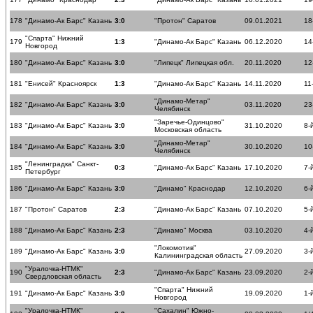
178
"Динамо-Ак Барс" Казань
3:0
"Протон" Саратов
09.01.2021
18
"Спарта" Нижний
179
1:3
"Динамо-Ак Барс" Казань
06.12.2020
14
Новгород
180
"Динамо-Ак Барс" Казань
3:0
"Липецк" Липецкая обл.
20.11.2020
12
181
"Енисей" Красноярск
1:3
"Динамо-Ак Барс" Казань
14.11.2020
11
"Динамо-Метар"
182
"Динамо-Ак Барс" Казань
3:0
03.11.2020
23
Челябинск
"Заречье-Одинцово"
183
"Динамо-Ак Барс" Казань
3:0
31.10.2020
8-
Московская область
"Динамо-Метар"
184
"Динамо-Ак Барс" Казань
3:0
30.10.2020
10
Челябинск
"Ленинградка" Санкт-
185
0:3
"Динамо-Ак Барс" Казань
17.10.2020
7-
Петербург
186
"Динамо-Ак Барс" Казань
3:0
"Динамо" Краснодар
12.10.2020
6-
187
"Протон" Саратов
2:3
"Динамо-Ак Барс" Казань
07.10.2020
5-
188
"Динамо-Ак Барс" Казань
2:3
"Динамо" Москва
03.10.2020
4-
"Локомотив"
189
"Динамо-Ак Барс" Казань
3:0
27.09.2020
3-
Калининградская область
"Уралочка-НТМК"
190
2:3
"Динамо-Ак Барс" Казань
23.09.2020
2-
Свердловская область
"Спарта" Нижний
191
"Динамо-Ак Барс" Казань
3:0
19.09.2020
1-
Новгород
"Уралочка-НТМК"
"Сахалин" Южно-