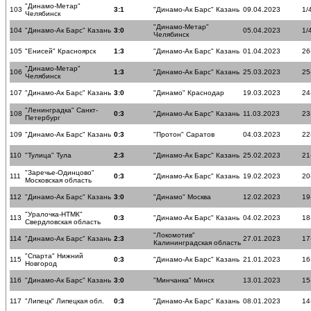
"Динамо-Метар"
103
3:1
"Динамо-Ак Барс" Казань
09.04.2023
1/
Челябинск
"Динамо-Метар"
104
"Динамо-Ак Барс" Казань
3:0
05.04.2023
1/
Челябинск
105
"Енисей" Красноярск
1:3
"Динамо-Ак Барс" Казань
01.04.2023
26
"Динамо-Метар"
106
1:3
"Динамо-Ак Барс" Казань
25.03.2023
25
Челябинск
107
"Динамо-Ак Барс" Казань
3:0
"Динамо" Краснодар
19.03.2023
24
"Ленинградка" Санкт-
108
0:3
"Динамо-Ак Барс" Казань
11.03.2023
23
Петербург
109
"Динамо-Ак Барс" Казань
0:3
"Протон" Саратов
04.03.2023
22
110
"Тулица" Тула
2:3
"Динамо-Ак Барс" Казань
25.02.2023
21
"Заречье-Одинцово"
111
0:3
"Динамо-Ак Барс" Казань
19.02.2023
20
Московская область
112
"Динамо-Ак Барс" Казань
3:0
"Динамо" Москва
12.02.2023
19
"Уралочка-НТМК"
113
0:3
"Динамо-Ак Барс" Казань
04.02.2023
18
Свердловская область
"Локомотив"
114
"Динамо-Ак Барс" Казань
2:3
27.01.2023
17
Калининградская область
"Спарта" Нижний
115
0:3
"Динамо-Ак Барс" Казань
21.01.2023
16
Новгород
116
"Динамо-Ак Барс" Казань
3:0
"Минчанка" Минск
13.01.2023
15
117
"Липецк" Липецкая обл.
0:3
"Динамо-Ак Барс" Казань
08.01.2023
14