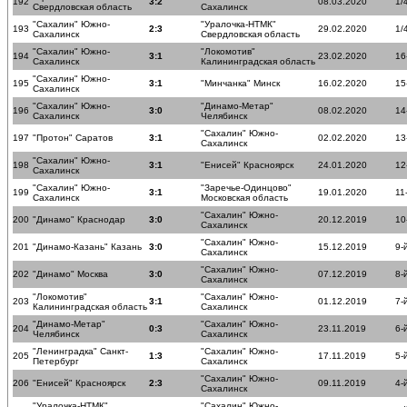
192
3:2
08.03.2020
1/
Свердловская область
Сахалинск
"Сахалин" Южно-
"Уралочка-НТМК"
193
2:3
29.02.2020
1/
Сахалинск
Свердловская область
"Сахалин" Южно-
"Локомотив"
194
3:1
23.02.2020
16
Сахалинск
Калининградская область
"Сахалин" Южно-
195
3:1
"Минчанка" Минск
16.02.2020
15
Сахалинск
"Сахалин" Южно-
"Динамо-Метар"
196
3:0
08.02.2020
14
Сахалинск
Челябинск
"Сахалин" Южно-
197
"Протон" Саратов
3:1
02.02.2020
13
Сахалинск
"Сахалин" Южно-
198
3:1
"Енисей" Красноярск
24.01.2020
12
Сахалинск
"Сахалин" Южно-
"Заречье-Одинцово"
199
3:1
19.01.2020
11
Сахалинск
Московская область
"Сахалин" Южно-
200
"Динамо" Краснодар
3:0
20.12.2019
10
Сахалинск
"Сахалин" Южно-
201
"Динамо-Казань" Казань
3:0
15.12.2019
9-
Сахалинск
"Сахалин" Южно-
202
"Динамо" Москва
3:0
07.12.2019
8-
Сахалинск
"Локомотив"
"Сахалин" Южно-
203
3:1
01.12.2019
7-
Калининградская область
Сахалинск
"Динамо-Метар"
"Сахалин" Южно-
204
0:3
23.11.2019
6-
Челябинск
Сахалинск
"Ленинградка" Санкт-
"Сахалин" Южно-
205
1:3
17.11.2019
5-
Петербург
Сахалинск
"Сахалин" Южно-
206
"Енисей" Красноярск
2:3
09.11.2019
4-
Сахалинск
"Уралочка-НТМК"
"Сахалин" Южно-