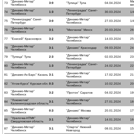
"Динамо-Метар"
Ма
73
3:0
"Тулица" Тула
04.04.2024
Челябинск
ме
"Динамо-Метар"
"Ленинградка" Санкт-
74
1:3
30.03.2024
1/
Челябинск
Петербург
"Ленинградка" Санкт-
"Динамо-Метар"
75
3:0
27.03.2024
1/
Петербург
Челябинск
"Динамо-Метар"
76
3:1
"Минчанка" Минск
20.03.2024
26
Челябинск
"Динамо-Метар"
77
"Енисей" Красноярск
3:2
14.03.2024
25
Челябинск
"Динамо-Метар"
78
3:1
"Динамо" Краснодар
09.03.2024
24
Челябинск
"Динамо-Метар"
79
"Тулица" Тула
2:3
02.03.2024
23
Челябинск
"Динамо-Метар"
"Ленинградка" Санкт-
80
1:3
24.02.2024
22
Челябинск
Петербург
"Динамо-Метар"
81
"Динамо-Ак Барс" Казань
3:1
17.02.2024
21
Челябинск
"Динамо-Метар"
82
"Атом-Курск" Курская обл.
0:3
10.02.2024
20
Челябинск
"Динамо-Метар"
83
3:2
"Протон" Саратов
04.02.2024
19
Челябинск
"Локомотив"
"Динамо-Метар"
84
3:1
27.01.2024
18
Калининградская область
Челябинск
"Динамо-Метар"
85
0:3
"Динамо" Москва
20.01.2024
17
Челябинск
"Уралочка-НТМК"
"Динамо-Метар"
86
3:1
14.01.2024
16
Свердловская область
Челябинск
"Динамо-Метар"
"Спарта" Нижний
87
3:1
08.01.2024
15
Челябинск
Новгород