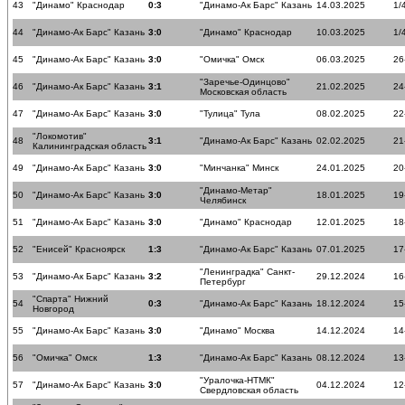
43
"Динамо" Краснодар
0:3
"Динамо-Ак Барс" Казань
14.03.2025
1/
44
"Динамо-Ак Барс" Казань
3:0
"Динамо" Краснодар
10.03.2025
1/
45
"Динамо-Ак Барс" Казань
3:0
"Омичка" Омск
06.03.2025
26
"Заречье-Одинцово"
46
"Динамо-Ак Барс" Казань
3:1
21.02.2025
24
Московская область
47
"Динамо-Ак Барс" Казань
3:0
"Тулица" Тула
08.02.2025
22
"Локомотив"
48
3:1
"Динамо-Ак Барс" Казань
02.02.2025
21
Калининградская область
49
"Динамо-Ак Барс" Казань
3:0
"Минчанка" Минск
24.01.2025
20
"Динамо-Метар"
50
"Динамо-Ак Барс" Казань
3:0
18.01.2025
19
Челябинск
51
"Динамо-Ак Барс" Казань
3:0
"Динамо" Краснодар
12.01.2025
18
52
"Енисей" Красноярск
1:3
"Динамо-Ак Барс" Казань
07.01.2025
17
"Ленинградка" Санкт-
53
"Динамо-Ак Барс" Казань
3:2
29.12.2024
16
Петербург
"Спарта" Нижний
54
0:3
"Динамо-Ак Барс" Казань
18.12.2024
15
Новгород
55
"Динамо-Ак Барс" Казань
3:0
"Динамо" Москва
14.12.2024
14
56
"Омичка" Омск
1:3
"Динамо-Ак Барс" Казань
08.12.2024
13
"Уралочка-НТМК"
57
"Динамо-Ак Барс" Казань
3:0
04.12.2024
12
Свердловская область