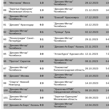
"Динамо-Метар"
88
"Минчанка" Минск
1:3
28.12.2023
13
Челябинск
"Заречье-Одинцово"
"Динамо-Метар"
89
1:3
21.12.2023
14
Московская область
Челябинск
"Динамо-Метар"
90
3:0
"Енисей" Красноярск
17.12.2023
12
Челябинск
"Динамо-Метар"
91
"Динамо" Краснодар
0:3
10.12.2023
11
Челябинск
"Динамо-Метар"
92
3:1
"Тулица" Тула
02.12.2023
10
Челябинск
"Ленинградка" Санкт-
"Динамо-Метар"
93
3:1
29.11.2023
9-
Петербург
Челябинск
"Динамо-Метар"
94
2:3
"Динамо-Ак Барс" Казань
22.11.2023
8-
Челябинск
"Динамо-Метар"
95
3:0
"Атом-Курск" Курская обл.
12.11.2023
7-
Челябинск
"Динамо-Метар"
96
"Протон" Саратов
3:0
08.11.2023
6-
Челябинск
"Динамо-Метар"
"Локомотив"
97
0:3
26.10.2023
5-
Челябинск
Калининградская область
"Динамо-Метар"
98
"Динамо" Москва
3:0
22.10.2023
4-
Челябинск
"Спарта" Нижний
"Динамо-Метар"
99
2:3
14.10.2023
3-
Новгород
Челябинск
"Динамо-Метар"
"Уралочка-НТМК"
100
3:1
08.10.2023
2-
Челябинск
Свердловская область
"Динамо-Метар"
"Заречье-Одинцово"
101
3:0
30.09.2023
1-
Челябинск
Московская область
"Динамо-Метар"
102
"Динамо-Ак Барс" Казань
0:3
12.04.2023
1/
Челябинск