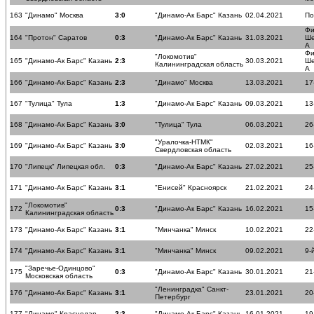
163
"Динамо" Москва
3:0
"Динамо-Ак Барс" Казань
02.04.2021
По
Фи
164
"Протон" Саратов
0:3
"Динамо-Ак Барс" Казань
31.03.2021
Ше
А
Фи
"Локомотив"
165
"Динамо-Ак Барс" Казань
2:3
30.03.2021
Ше
Калининградская область
А
166
"Динамо-Ак Барс" Казань
2:3
"Динамо" Москва
13.03.2021
17
167
"Тулица" Тула
1:3
"Динамо-Ак Барс" Казань
09.03.2021
13
168
"Динамо-Ак Барс" Казань
3:0
"Тулица" Тула
06.03.2021
26
"Уралочка-НТМК"
169
"Динамо-Ак Барс" Казань
3:0
02.03.2021
16
Свердловская область
170
"Липецк" Липецкая обл.
0:3
"Динамо-Ак Барс" Казань
27.02.2021
25
171
"Динамо-Ак Барс" Казань
3:1
"Енисей" Красноярск
21.02.2021
24
"Локомотив"
172
0:3
"Динамо-Ак Барс" Казань
16.02.2021
15
Калининградская область
173
"Динамо-Ак Барс" Казань
3:1
"Минчанка" Минск
10.02.2021
22
174
"Динамо-Ак Барс" Казань
3:1
"Минчанка" Минск
09.02.2021
9-
"Заречье-Одинцово"
175
0:3
"Динамо-Ак Барс" Казань
30.01.2021
21
Московская область
"Ленинградка" Санкт-
176
"Динамо-Ак Барс" Казань
3:1
23.01.2021
20
Петербург
177
"Динамо" Краснодар
2:3
"Динамо-Ак Барс" Казань
16.01.2021
19