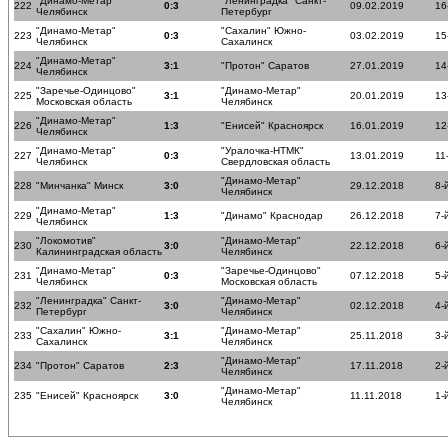
"Динамо-Метар"
"Ленинградка" Санкт-
222
0:3
09.02.2019
16
Челябинск
Петербург
"Динамо-Метар"
"Сахалин" Южно-
223
0:3
03.02.2019
15
Челябинск
Сахалинск
"Динамо-Метар"
224
3:1
"Протон" Саратов
27.01.2019
14
Челябинск
"Заречье-Одинцово"
"Динамо-Метар"
225
3:1
20.01.2019
13
Московская область
Челябинск
"Динамо-Метар"
226
1:3
"Енисей" Красноярск
16.01.2019
12
Челябинск
"Динамо-Метар"
"Уралочка-НТМК"
227
0:3
13.01.2019
11
Челябинск
Свердловская область
"Динамо-Метар"
228
"Минчанка" Минск
3:0
29.12.2018
8-
Челябинск
"Динамо-Метар"
229
1:3
"Динамо" Краснодар
26.12.2018
7-
Челябинск
"Локомотив"
"Динамо-Метар"
230
3:0
22.12.2018
6-
Калининградская область
Челябинск
"Динамо-Метар"
"Заречье-Одинцово"
231
0:3
07.12.2018
5-
Челябинск
Московская область
"Ленинградка" Санкт-
"Динамо-Метар"
232
3:0
02.12.2018
4-
Петербург
Челябинск
"Сахалин" Южно-
"Динамо-Метар"
233
3:1
25.11.2018
3-
Сахалинск
Челябинск
"Динамо-Метар"
234
"Протон" Саратов
2:3
17.11.2018
2-
Челябинск
"Динамо-Метар"
235
"Енисей" Красноярск
3:0
11.11.2018
1-
Челябинск