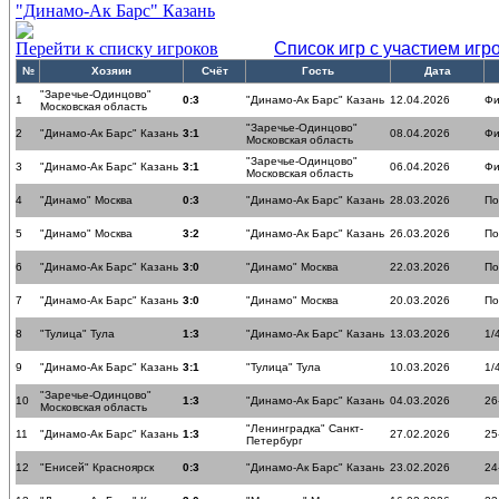
"Динамо-Ак Барс" Казань
Перейти к списку игроков
Список игр с участием игр
№
Хозяин
Счёт
Гость
Дата
"Заречье-Одинцово"
1
0:3
"Динамо-Ак Барс" Казань
12.04.2026
Фи
Московская область
"Заречье-Одинцово"
2
"Динамо-Ак Барс" Казань
3:1
08.04.2026
Фи
Московская область
"Заречье-Одинцово"
3
"Динамо-Ак Барс" Казань
3:1
06.04.2026
Фи
Московская область
4
"Динамо" Москва
0:3
"Динамо-Ак Барс" Казань
28.03.2026
По
5
"Динамо" Москва
3:2
"Динамо-Ак Барс" Казань
26.03.2026
По
6
"Динамо-Ак Барс" Казань
3:0
"Динамо" Москва
22.03.2026
По
7
"Динамо-Ак Барс" Казань
3:0
"Динамо" Москва
20.03.2026
По
8
"Тулица" Тула
1:3
"Динамо-Ак Барс" Казань
13.03.2026
1/
9
"Динамо-Ак Барс" Казань
3:1
"Тулица" Тула
10.03.2026
1/
"Заречье-Одинцово"
10
1:3
"Динамо-Ак Барс" Казань
04.03.2026
26
Московская область
"Ленинградка" Санкт-
11
"Динамо-Ак Барс" Казань
1:3
27.02.2026
25
Петербург
12
"Енисей" Красноярск
0:3
"Динамо-Ак Барс" Казань
23.02.2026
24