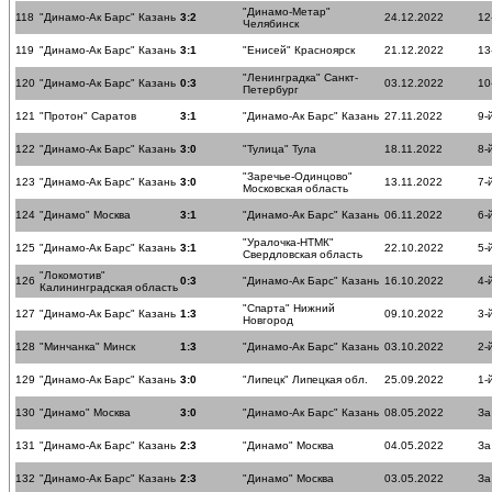
"Динамо-Метар"
118
"Динамо-Ак Барс" Казань
3:2
24.12.2022
12
Челябинск
119
"Динамо-Ак Барс" Казань
3:1
"Енисей" Красноярск
21.12.2022
13
"Ленинградка" Санкт-
120
"Динамо-Ак Барс" Казань
0:3
03.12.2022
10
Петербург
121
"Протон" Саратов
3:1
"Динамо-Ак Барс" Казань
27.11.2022
9-
122
"Динамо-Ак Барс" Казань
3:0
"Тулица" Тула
18.11.2022
8-
"Заречье-Одинцово"
123
"Динамо-Ак Барс" Казань
3:0
13.11.2022
7-
Московская область
124
"Динамо" Москва
3:1
"Динамо-Ак Барс" Казань
06.11.2022
6-
"Уралочка-НТМК"
125
"Динамо-Ак Барс" Казань
3:1
22.10.2022
5-
Свердловская область
"Локомотив"
126
0:3
"Динамо-Ак Барс" Казань
16.10.2022
4-
Калининградская область
"Спарта" Нижний
127
"Динамо-Ак Барс" Казань
1:3
09.10.2022
3-
Новгород
128
"Минчанка" Минск
1:3
"Динамо-Ак Барс" Казань
03.10.2022
2-
129
"Динамо-Ак Барс" Казань
3:0
"Липецк" Липецкая обл.
25.09.2022
1-
130
"Динамо" Москва
3:0
"Динамо-Ак Барс" Казань
08.05.2022
За
131
"Динамо-Ак Барс" Казань
2:3
"Динамо" Москва
04.05.2022
За
132
"Динамо-Ак Барс" Казань
2:3
"Динамо" Москва
03.05.2022
За