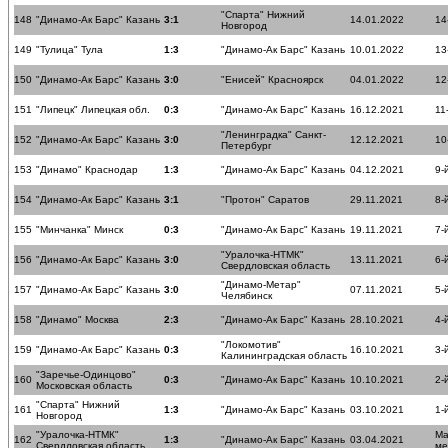
"Спарта" Нижний
148
"Динамо-Ак Барс" Казань
3:1
14.01.2022
14
Новгород
149
"Тулица" Тула
1:3
"Динамо-Ак Барс" Казань
10.01.2022
13
150
"Динамо-Ак Барс" Казань
3:0
"Енисей" Красноярск
04.01.2022
12
151
"Липецк" Липецкая обл.
0:3
"Динамо-Ак Барс" Казань
16.12.2021
11
"Ленинградка" Санкт-
152
"Динамо-Ак Барс" Казань
3:0
12.12.2021
10
Петербург
153
"Динамо" Краснодар
1:3
"Динамо-Ак Барс" Казань
04.12.2021
9-
154
"Динамо-Ак Барс" Казань
3:1
"Протон" Саратов
29.11.2021
8-
155
"Минчанка" Минск
0:3
"Динамо-Ак Барс" Казань
19.11.2021
7-
"Уралочка-НТМК"
156
"Динамо-Ак Барс" Казань
3:0
13.11.2021
6-
Свердловская область
"Динамо-Метар"
157
"Динамо-Ак Барс" Казань
3:0
07.11.2021
5-
Челябинск
158
"Динамо" Москва
2:3
"Динамо-Ак Барс" Казань
28.10.2021
4-
"Локомотив"
159
"Динамо-Ак Барс" Казань
0:3
16.10.2021
3-
Калининградская область
"Заречье-Одинцово"
160
0:3
"Динамо-Ак Барс" Казань
10.10.2021
2-
Московская область
"Спарта" Нижний
161
1:3
"Динамо-Ак Барс" Казань
03.10.2021
1-
Новгород
"Уралочка-НТМК"
Ма
162
1:3
"Динамо-Ак Барс" Казань
03.04.2021
Свердловская область
ме