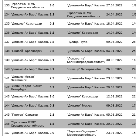
"Уралочка-НТМК"
133
3:0
"Динамо-Ак Барс" Казань
27.04.2022
1/
Свердловская область
"Уралочка-НТМК"
134
"Динамо-Ак Барс" Казань
1:3
24.04.2022
1/
Свердловская область
135
"Динамо" Краснодар
0:3
"Динамо-Ак Барс" Казань
18.04.2022
1/
136
"Динамо-Ак Барс" Казань
3:2
"Динамо" Краснодар
14.04.2022
1/
137
"Динамо-Ак Барс" Казань
3:2
"Тулица" Тула
09.04.2022
26
138
"Енисей" Красноярск
0:3
"Динамо-Ак Барс" Казань
04.04.2022
25
"Локомотив"
139
"Динамо-Ак Барс" Казань
3:1
30.03.2022
16
Калининградская область
140
"Динамо-Ак Барс" Казань
3:1
"Липецк" Липецкая обл.
26.03.2022
24
"Динамо-Метар"
141
2:3
"Динамо-Ак Барс" Казань
23.03.2022
18
Челябинск
"Ленинградка" Санкт-
142
0:3
"Динамо-Ак Барс" Казань
20.03.2022
23
Петербург
143
"Динамо-Ак Барс" Казань
3:0
"Динамо" Краснодар
12.03.2022
22
144
"Динамо-Ак Барс" Казань
0:3
"Динамо" Москва
09.03.2022
17
145
"Протон" Саратов
2:3
"Динамо-Ак Барс" Казань
05.03.2022
21
"Уралочка-НТМК"
146
1:3
"Динамо-Ак Барс" Казань
20.02.2022
19
Свердловская область
"Заречье-Одинцово"
147
"Динамо-Ак Барс" Казань
3:0
23.01.2022
15
Московская область