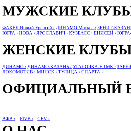
МУЖСКИЕ КЛУБ
ФАКЕЛ Новый Уренгой ›
ДИНАМО Москва ›
ЗЕНИТ-КАЗАНЬ
ЮГРА ›
НОВА ›
ЯРОСЛАВИЧ ›
КУЗБАСС ›
ЕНИСЕЙ ›
ЮГРА
ЖЕНСКИЕ КЛУБ
ДИНАМО ›
ДИНАМО-КАЗАНЬ ›
УРАЛОЧКА-НТМК ›
ЗАРЕЧ
ЛОКОМОТИВ ›
МИНСК ›
ТУЛИЦА ›
СПАРТА ›
ОФИЦИАЛЬНЫЙ 
ВФВ ›
FIVB ›
CEV ›
О НАС