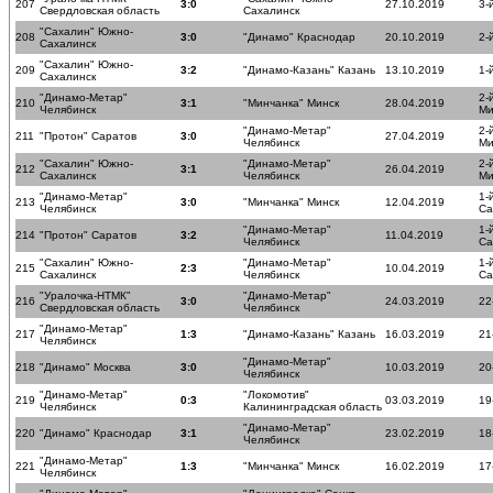
207
3:0
27.10.2019
3-
Свердловская область
Сахалинск
"Сахалин" Южно-
208
3:0
"Динамо" Краснодар
20.10.2019
2-
Сахалинск
"Сахалин" Южно-
209
3:2
"Динамо-Казань" Казань
13.10.2019
1-
Сахалинск
"Динамо-Метар"
2-
210
3:1
"Минчанка" Минск
28.04.2019
Челябинск
Ми
"Динамо-Метар"
2-
211
"Протон" Саратов
3:0
27.04.2019
Челябинск
Ми
"Сахалин" Южно-
"Динамо-Метар"
2-
212
3:1
26.04.2019
Сахалинск
Челябинск
Ми
"Динамо-Метар"
1-
213
3:0
"Минчанка" Минск
12.04.2019
Челябинск
Са
"Динамо-Метар"
1-
214
"Протон" Саратов
3:2
11.04.2019
Челябинск
Са
"Сахалин" Южно-
"Динамо-Метар"
1-
215
2:3
10.04.2019
Сахалинск
Челябинск
Са
"Уралочка-НТМК"
"Динамо-Метар"
216
3:0
24.03.2019
22
Свердловская область
Челябинск
"Динамо-Метар"
217
1:3
"Динамо-Казань" Казань
16.03.2019
21
Челябинск
"Динамо-Метар"
218
"Динамо" Москва
3:0
10.03.2019
20
Челябинск
"Динамо-Метар"
"Локомотив"
219
0:3
03.03.2019
19
Челябинск
Калининградская область
"Динамо-Метар"
220
"Динамо" Краснодар
3:1
23.02.2019
18
Челябинск
"Динамо-Метар"
221
1:3
"Минчанка" Минск
16.02.2019
17
Челябинск