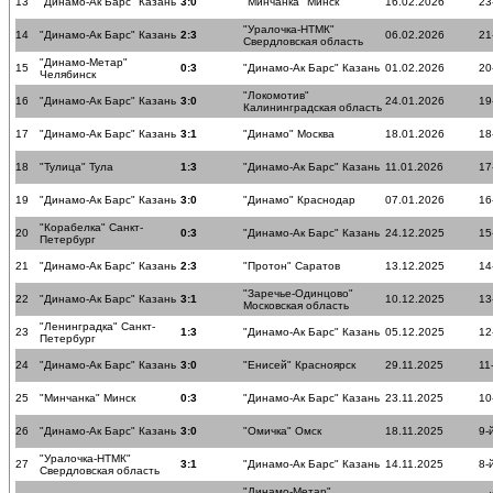
13
"Динамо-Ак Барс" Казань
3:0
"Минчанка" Минск
16.02.2026
23
"Уралочка-НТМК"
14
"Динамо-Ак Барс" Казань
2:3
06.02.2026
21
Свердловская область
"Динамо-Метар"
15
0:3
"Динамо-Ак Барс" Казань
01.02.2026
20
Челябинск
"Локомотив"
16
"Динамо-Ак Барс" Казань
3:0
24.01.2026
19
Калининградская область
17
"Динамо-Ак Барс" Казань
3:1
"Динамо" Москва
18.01.2026
18
18
"Тулица" Тула
1:3
"Динамо-Ак Барс" Казань
11.01.2026
17
19
"Динамо-Ак Барс" Казань
3:0
"Динамо" Краснодар
07.01.2026
16
"Корабелка" Санкт-
20
0:3
"Динамо-Ак Барс" Казань
24.12.2025
15
Петербург
21
"Динамо-Ак Барс" Казань
2:3
"Протон" Саратов
13.12.2025
14
"Заречье-Одинцово"
22
"Динамо-Ак Барс" Казань
3:1
10.12.2025
13
Московская область
"Ленинградка" Санкт-
23
1:3
"Динамо-Ак Барс" Казань
05.12.2025
12
Петербург
24
"Динамо-Ак Барс" Казань
3:0
"Енисей" Красноярск
29.11.2025
11
25
"Минчанка" Минск
0:3
"Динамо-Ак Барс" Казань
23.11.2025
10
26
"Динамо-Ак Барс" Казань
3:0
"Омичка" Омск
18.11.2025
9-
"Уралочка-НТМК"
27
3:1
"Динамо-Ак Барс" Казань
14.11.2025
8-
Свердловская область
"Динамо-Метар"