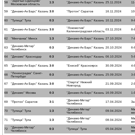
"Заречье-Одинцово"
58
1:3
"Динамо-Ак Барс" Казань
25.11.2024
11
Московская область
59
"Динамо-Ак Барс" Казань
3:0
"Протон" Саратов
16.11.2024
10
60
"Тулица" Тула
0:3
"Динамо-Ак Барс" Казань
10.11.2024
9-
"Локомотив"
61
"Динамо-Ак Барс" Казань
3:0
03.11.2024
8-
Калининградская область
62
"Минчанка" Минск
1:3
"Динамо-Ак Барс" Казань
27.10.2024
7-
"Динамо-Метар"
63
0:3
"Динамо-Ак Барс" Казань
20.10.2024
6-
Челябинск
64
"Динамо" Краснодар
0:3
"Динамо-Ак Барс" Казань
06.10.2024
5-
65
"Динамо-Ак Барс" Казань
3:0
"Енисей" Красноярск
30.09.2024
4-
"Ленинградка" Санкт-
66
0:3
"Динамо-Ак Барс" Казань
25.09.2024
3-
Петербург
"Спарта" Нижний
67
"Динамо-Ак Барс" Казань
3:0
21.09.2024
2-
Новгород
68
"Динамо" Москва
0:3
"Динамо-Ак Барс" Казань
16.09.2024
1-
"Динамо-Метар"
69
"Протон" Саратов
3:1
17.04.2024
За
Челябинск
"Динамо-Метар"
Ма
70
"Тулица" Тула
1:3
09.04.2024
Челябинск
ме
"Динамо-Метар"
Ма
71
"Тулица" Тула
1:3
08.04.2024
Челябинск
ме
"Динамо-Метар"
Ма
72
0:3
"Тулица" Тула
05.04.2024
Челябинск
ме