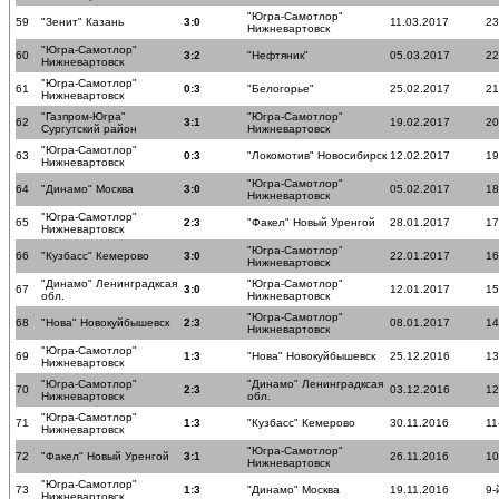
"Югра-Самотлор"
59
"Зенит" Казань
3:0
11.03.2017
23
Нижневартовск
"Югра-Самотлор"
60
3:2
"Нефтяник"
05.03.2017
22
Нижневартовск
"Югра-Самотлор"
61
0:3
"Белогорье"
25.02.2017
21
Нижневартовск
"Газпром-Югра"
"Югра-Самотлор"
62
3:1
19.02.2017
20
Сургутский район
Нижневартовск
"Югра-Самотлор"
63
0:3
"Локомотив" Новосибирск
12.02.2017
19
Нижневартовск
"Югра-Самотлор"
64
"Динамо" Москва
3:0
05.02.2017
18
Нижневартовск
"Югра-Самотлор"
65
2:3
"Факел" Новый Уренгой
28.01.2017
17
Нижневартовск
"Югра-Самотлор"
66
"Кузбасс" Кемерово
3:0
22.01.2017
16
Нижневартовск
"Динамо" Ленинградксая
"Югра-Самотлор"
67
3:0
12.01.2017
15
обл.
Нижневартовск
"Югра-Самотлор"
68
"Нова" Новокуйбышевск
2:3
08.01.2017
14
Нижневартовск
"Югра-Самотлор"
69
1:3
"Нова" Новокуйбышевск
25.12.2016
13
Нижневартовск
"Югра-Самотлор"
"Динамо" Ленинградксая
70
2:3
03.12.2016
12
Нижневартовск
обл.
"Югра-Самотлор"
71
1:3
"Кузбасс" Кемерово
30.11.2016
11
Нижневартовск
"Югра-Самотлор"
72
"Факел" Новый Уренгой
3:1
26.11.2016
10
Нижневартовск
"Югра-Самотлор"
73
1:3
"Динамо" Москва
19.11.2016
9-
Нижневартовск