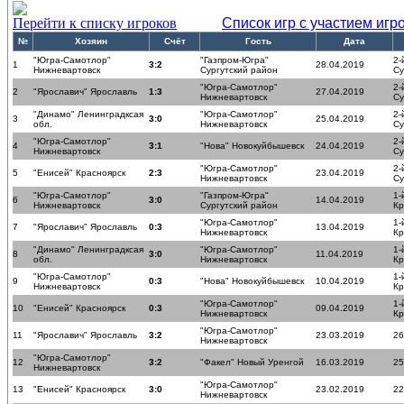
Перейти к списку игроков
Список игр с участием игр
№
Хозяин
Счёт
Гость
Дата
"Югра-Самотлор"
"Газпром-Югра"
2-
1
3:2
28.04.2019
Нижневартовск
Сургутский район
Су
"Югра-Самотлор"
2-
2
"Ярославич" Ярославль
1:3
27.04.2019
Нижневартовск
Су
"Динамо" Ленинградксая
"Югра-Самотлор"
2-
3
3:0
25.04.2019
обл.
Нижневартовск
Су
"Югра-Самотлор"
2-
4
3:1
"Нова" Новокуйбышевск
24.04.2019
Нижневартовск
Су
"Югра-Самотлор"
2-
5
"Енисей" Красноярск
2:3
23.04.2019
Нижневартовск
Су
"Югра-Самотлор"
"Газпром-Югра"
1-
6
3:0
14.04.2019
Нижневартовск
Сургутский район
Кр
"Югра-Самотлор"
1-
7
"Ярославич" Ярославль
0:3
13.04.2019
Нижневартовск
Кр
"Динамо" Ленинградксая
"Югра-Самотлор"
1-
8
3:0
11.04.2019
обл.
Нижневартовск
Кр
"Югра-Самотлор"
1-
9
0:3
"Нова" Новокуйбышевск
10.04.2019
Нижневартовск
Кр
"Югра-Самотлор"
1-
10
"Енисей" Красноярск
0:3
09.04.2019
Нижневартовск
Кр
"Югра-Самотлор"
11
"Ярославич" Ярославль
3:2
23.03.2019
26
Нижневартовск
"Югра-Самотлор"
12
3:2
"Факел" Новый Уренгой
16.03.2019
25
Нижневартовск
"Югра-Самотлор"
13
"Енисей" Красноярск
3:0
23.02.2019
22
Нижневартовск