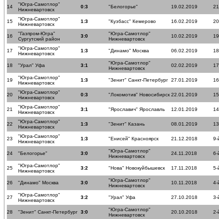
"Югра-Самотлор"
14
0:3
"Белогорье"
19.02.2019
21
Нижневартовск
"Югра-Самотлор"
15
1:3
"Кузбасс" Кемерово
16.02.2019
20
Нижневартовск
"Газпром-Югра"
"Югра-Самотлор"
16
3:0
10.02.2019
19
Сургутский район
Нижневартовск
"Югра-Самотлор"
17
1:3
"Динамо" Москва
06.02.2019
18
Нижневартовск
"Югра-Самотлор"
18
"Урал" Уфа
3:1
02.02.2019
17
Нижневартовск
"Югра-Самотлор"
19
1:3
"Зенит" Санкт-Петербург
27.01.2019
16
Нижневартовск
"Югра-Самотлор"
20
0:3
"Локомотив" Новосибирск
22.01.2019
15
Нижневартовск
"Югра-Самотлор"
21
3:1
"Ярославич" Ярославль
12.01.2019
14
Нижневартовск
"Югра-Самотлор"
22
1:3
"Зенит" Казань
08.01.2019
13
Нижневартовск
"Югра-Самотлор"
23
1:3
"Енисей" Красноярск
21.12.2018
9-
Нижневартовск
"Югра-Самотлор"
24
"Белогорье"
3:0
24.11.2018
6-
Нижневартовск
"Югра-Самотлор"
25
3:2
"Нова" Новокуйбышевск
17.11.2018
5-
Нижневартовск
"Югра-Самотлор"
26
"Динамо" Москва
3:0
10.11.2018
4-
Нижневартовск
"Югра-Самотлор"
27
3:2
"Урал" Уфа
27.10.2018
3-
Нижневартовск
"Югра-Самотлор"
28
"Зенит" Санкт-Петербург
3:0
20.10.2018
2-
Нижневартовск