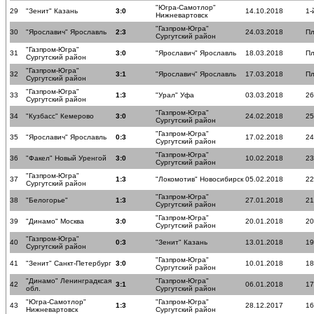
"Югра-Самотлор"
29
"Зенит" Казань
3:0
14.10.2018
1-
Нижневартовск
"Газпром-Югра"
30
"Ярославич" Ярославль
2:3
24.03.2018
Пл
Сургутский район
"Газпром-Югра"
31
3:0
"Ярославич" Ярославль
18.03.2018
Пл
Сургутский район
"Газпром-Югра"
32
3:1
"Ярославич" Ярославль
17.03.2018
Пл
Сургутский район
"Газпром-Югра"
33
1:3
"Урал" Уфа
03.03.2018
26
Сургутский район
"Газпром-Югра"
34
"Кузбасс" Кемерово
3:0
24.02.2018
25
Сургутский район
"Газпром-Югра"
35
"Ярославич" Ярославль
0:3
17.02.2018
24
Сургутский район
"Газпром-Югра"
36
"Факел" Новый Уренгой
3:0
10.02.2018
23
Сургутский район
"Газпром-Югра"
37
1:3
"Локомотив" Новосибирск
05.02.2018
22
Сургутский район
"Газпром-Югра"
38
"Белогорье"
1:3
27.01.2018
21
Сургутский район
"Газпром-Югра"
39
"Динамо" Москва
3:0
20.01.2018
20
Сургутский район
"Газпром-Югра"
40
0:3
"Зенит" Казань
13.01.2018
19
Сургутский район
"Газпром-Югра"
41
"Зенит" Санкт-Петербург
3:0
10.01.2018
18
Сургутский район
"Динамо" Ленинградксая
"Газпром-Югра"
42
3:1
06.01.2018
17
обл.
Сургутский район
"Югра-Самотлор"
"Газпром-Югра"
43
1:3
28.12.2017
16
Нижневартовск
Сургутский район