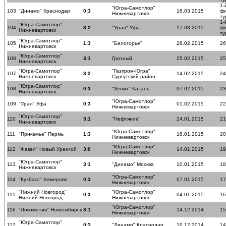
1-
"Югра-Самотлор"
103
"Динамо" Краснодар
0:3
18.03.2015
ф
Нижневартовск
ту
1-
"Югра-Самотлор"
104
3:2
"Урал" Уфа
17.03.2015
ф
Нижневартовск
ту
"Югра-Самотлор"
105
1:3
"Белогорье"
28.02.2015
26
Нижневартовск
"Югра-Самотлор"
106
3:1
Грозный
25.02.2015
25
Нижневартовск
"Югра-Самотлор"
"Газпром-Югра"
107
3:2
14.02.2015
24
Нижневартовск
Сургутский район
"Югра-Самотлор"
108
0:3
"Зенит" Казань
07.02.2015
23
Нижневартовск
"Югра-Самотлор"
109
"Урал" Уфа
0:3
01.02.2015
22
Нижневартовск
"Югра-Самотлор"
110
3:1
"Нефтяник"
24.01.2015
21
Нижневартовск
"Югра-Самотлор"
111
"Прикамье" Пермь
1:3
18.01.2015
20
Нижневартовск
"Югра-Самотлор"
112
"Факел" Новый Уренгой
3:0
14.01.2015
19
Нижневартовск
"Югра-Самотлор"
113
3:1
"Динамо" Москва
10.01.2015
18
Нижневартовск
"Югра-Самотлор"
114
"Кузбасс" Кемерово
0:3
07.01.2015
17
Нижневартовск
"Нижний Новгород"
"Югра-Самотлор"
115
0:3
04.01.2015
16
Нижний Новгород
Нижневартовск
"Югра-Самотлор"
116
"Локомотив" Новосибирск
3:1
14.12.2014
15
Нижневартовск
"Югра-Самотлор"
117
0:3
"Динамо" Краснодар
10.12.2014
14