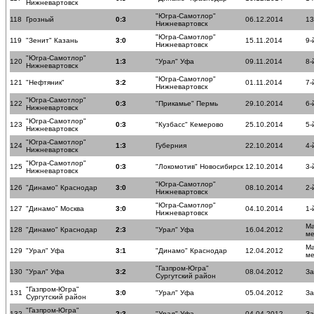
Нижневартовск
"Югра-Самотлор"
118
Грозный
0:3
06.12.2014
13
Нижневартовск
"Югра-Самотлор"
119
"Зенит" Казань
3:0
15.11.2014
9-
Нижневартовск
"Югра-Самотлор"
120
1:3
"Урал" Уфа
09.11.2014
8-
Нижневартовск
"Югра-Самотлор"
121
"Нефтяник"
3:2
01.11.2014
7-
Нижневартовск
"Югра-Самотлор"
122
0:3
"Прикамье" Пермь
29.10.2014
6-
Нижневартовск
"Югра-Самотлор"
123
0:3
"Кузбасс" Кемерово
25.10.2014
5-
Нижневартовск
"Югра-Самотлор"
124
1:3
Губерния
22.10.2014
4-
Нижневартовск
"Югра-Самотлор"
125
0:3
"Локомотив" Новосибирск
12.10.2014
3-
Нижневартовск
"Югра-Самотлор"
126
"Динамо" Краснодар
3:0
08.10.2014
2-
Нижневартовск
"Югра-Самотлор"
127
"Динамо" Москва
3:0
04.10.2014
1-
Нижневартовск
Ма
128
"Динамо" Краснодар
2:3
"Урал" Уфа
16.04.2012
ме
Ма
129
"Урал" Уфа
3:1
"Динамо" Краснодар
12.04.2012
ме
"Газпром-Югра"
130
"Урал" Уфа
3:2
08.04.2012
За
Сургутский район
"Газпром-Югра"
131
3:0
"Урал" Уфа
05.04.2012
За
Сургутский район
"Газпром-Югра"
132
2:3
"Урал" Уфа
04.04.2012
За