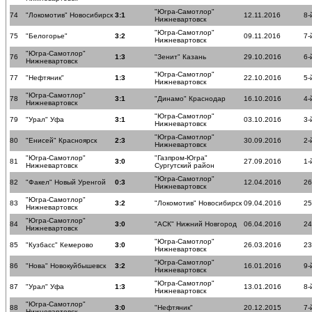
"Югра-Самотлор"
74
"Локомотив" Новосибирск
3:1
12.11.2016
8-
Нижневартовск
"Югра-Самотлор"
75
"Белогорье"
3:2
09.11.2016
7-
Нижневартовск
"Югра-Самотлор"
76
1:3
"Зенит" Казань
29.10.2016
6-
Нижневартовск
"Югра-Самотлор"
77
"Нефтяник"
1:3
22.10.2016
5-
Нижневартовск
"Югра-Самотлор"
78
3:1
"Динамо" Краснодар
16.10.2016
4-
Нижневартовск
"Югра-Самотлор"
79
"Урал" Уфа
3:1
03.10.2016
3-
Нижневартовск
"Югра-Самотлор"
80
"Енисей" Красноярск
2:3
30.09.2016
2-
Нижневартовск
"Югра-Самотлор"
"Газпром-Югра"
81
3:0
27.09.2016
1-
Нижневартовск
Сургутский район
"Югра-Самотлор"
82
"Факел" Новый Уренгой
0:3
12.04.2016
26
Нижневартовск
"Югра-Самотлор"
83
3:2
"Локомотив" Новосибирск
09.04.2016
25
Нижневартовск
"Югра-Самотлор"
84
3:0
"АСК" Нижний Новгород
06.04.2016
24
Нижневартовск
"Югра-Самотлор"
85
"Кузбасс" Кемерово
3:0
26.03.2016
23
Нижневартовск
"Югра-Самотлор"
86
"Нова" Новокуйбышевск
3:2
16.01.2016
9-
Нижневартовск
"Югра-Самотлор"
87
"Урал" Уфа
1:3
13.01.2016
8-
Нижневартовск
"Югра-Самотлор"
88
3:0
"Нефтяник"
20.12.2015
7-
Нижневартовск