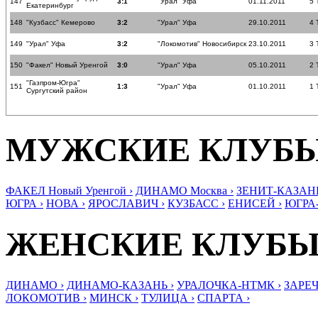
147
3:1
"Урал" Уфа
01.11.2011
5 
Екатеринбург
148
"Кузбасс" Кемерово
3:2
"Урал" Уфа
29.10.2011
4 
149
"Урал" Уфа
3:2
"Локомотив" Новосибирск
23.10.2011
3 
150
"Факел" Новый Уренгой
3:0
"Урал" Уфа
05.10.2011
2 
"Газпром-Югра"
151
1:3
"Урал" Уфа
01.10.2011
1 
Сургутский район
МУЖСКИЕ КЛУБ
ФАКЕЛ Новый Уренгой ›
ДИНАМО Москва ›
ЗЕНИТ-КАЗАНЬ
ЮГРА ›
НОВА ›
ЯРОСЛАВИЧ ›
КУЗБАСС ›
ЕНИСЕЙ ›
ЮГРА
ЖЕНСКИЕ КЛУБ
ДИНАМО ›
ДИНАМО-КАЗАНЬ ›
УРАЛОЧКА-НТМК ›
ЗАРЕЧ
ЛОКОМОТИВ ›
МИНСК ›
ТУЛИЦА ›
СПАРТА ›