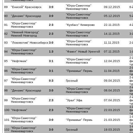
"Югра-Самотлор"
89
"Енисей" Красноярск
3:0
09.12.2015
6-
Нижневартовск
"Югра-Самотлор"
90
"Динамо" Краснодар
3:0
05.12.2015
5-
Нижневартовск
"Югра-Самотлор"
91
2:3
"Кузбасс" Кемерово
22.11.2015
4-
Нижневартовск
"Нижний Новгород"
"Югра-Самотлор"
92
2:3
14.11.2015
3-
Нижний Новгород
Нижневартовск
"Югра-Самотлор"
93
"Локомотив" Новосибирск
3:0
11.11.2015
2-
Нижневартовск
"Югра-Самотлор"
94
1:3
"Факел" Новый Уренгой
07.11.2015
1-
Нижневартовск
2-
"Югра-Самотлор"
95
"Нефтяник"
3:1
12.04.2015
ф
Нижневартовск
ту
2-
"Югра-Самотлор"
96
3:1
"Прикамье" Пермь
11.04.2015
ф
Нижневартовск
ту
2-
"Югра-Самотлор"
97
0:3
Грозный
09.04.2015
ф
Нижневартовск
ту
2-
"Югра-Самотлор"
98
"Динамо" Краснодар
3:0
08.04.2015
ф
Нижневартовск
ту
2-
"Югра-Самотлор"
99
2:3
"Урал" Уфа
07.04.2015
ф
Нижневартовск
ту
1-
"Югра-Самотлор"
100
"Нефтяник"
2:3
22.03.2015
ф
Нижневартовск
ту
1-
"Югра-Самотлор"
101
3:0
"Прикамье" Пермь
21.03.2015
ф
Нижневартовск
ту
1-
"Югра-Самотлор"
102
3:0
Грозный
19.03.2015
ф
Нижневартовск
ту