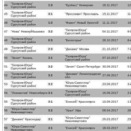
"Газпром-Югра"
44
1:3
"Кузбасс" Кемерово
18.11.2017
12
Сургутский район
"Газпром-Югра"
45
3:1
"Ярославич" Ярославль
15.11.2017
11
Сургутский район
"Газпром-Югра"
46
1:3
"Факел" Новый Уренгой
11.11.2017
10
Сургутский район
"Газпром-Югра"
47
"Нова" Новокуйбышевск
3:2
04.11.2017
9-
Сургутский район
"Газпром-Югра"
48
0:3
"Белогорье"
28.10.2017
8-
Сургутский район
"Газпром-Югра"
49
2:3
"Динамо" Москва
21.10.2017
7-
Сургутский район
"Газпром-Югра"
50
"Зенит" Казань
3:1
07.10.2017
6-
Сургутский район
"Газпром-Югра"
51
3:2
"Зенит" Санкт-Петербург
30.09.2017
5-
Сургутский район
"Газпром-Югра"
"Динамо" Ленинградксая
52
3:2
27.09.2017
4-
Сургутский район
обл.
"Газпром-Югра"
"Югра-Самотлор"
53
3:2
23.09.2017
3-
Сургутский район
Нижневартовск
"Газпром-Югра"
54
"Локомотив" Новосибирск
3:1
16.09.2017
2-
Сургутский район
"Газпром-Югра"
55
3:1
"Енисей" Красноярск
10.09.2017
1-
Сургутский район
"Югра-Самотлор"
56
3:2
"Урал" Уфа
08.04.2017
26
Нижневартовск
"Югра-Самотлор"
57
"Динамо" Краснодар
3:1
26.03.2017
25
Нижневартовск
"Югра-Самотлор"
58
3:1
"Енисей" Красноярск
18.03.2017
24
Нижневартовск