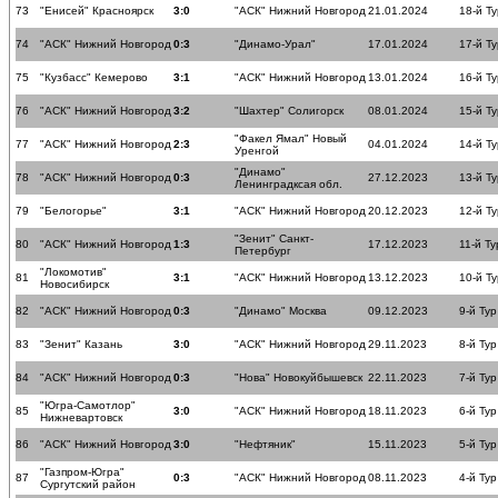
73
"Енисей" Красноярск
3:0
"АСК" Нижний Новгород
21.01.2024
18-й Ту
74
"АСК" Нижний Новгород
0:3
"Динамо-Урал"
17.01.2024
17-й Ту
75
"Кузбасс" Кемерово
3:1
"АСК" Нижний Новгород
13.01.2024
16-й Ту
76
"АСК" Нижний Новгород
3:2
"Шахтер" Солигорск
08.01.2024
15-й Ту
"Факел Ямал" Новый
77
"АСК" Нижний Новгород
2:3
04.01.2024
14-й Ту
Уренгой
"Динамо"
78
"АСК" Нижний Новгород
0:3
27.12.2023
13-й Ту
Ленинградксая обл.
79
"Белогорье"
3:1
"АСК" Нижний Новгород
20.12.2023
12-й Ту
"Зенит" Санкт-
80
"АСК" Нижний Новгород
1:3
17.12.2023
11-й Ту
Петербург
"Локомотив"
81
3:1
"АСК" Нижний Новгород
13.12.2023
10-й Ту
Новосибирск
82
"АСК" Нижний Новгород
0:3
"Динамо" Москва
09.12.2023
9-й Тур
83
"Зенит" Казань
3:0
"АСК" Нижний Новгород
29.11.2023
8-й Тур
84
"АСК" Нижний Новгород
0:3
"Нова" Новокуйбышевск
22.11.2023
7-й Тур
"Югра-Самотлор"
85
3:0
"АСК" Нижний Новгород
18.11.2023
6-й Тур
Нижневартовск
86
"АСК" Нижний Новгород
3:0
"Нефтяник"
15.11.2023
5-й Тур
"Газпром-Югра"
87
0:3
"АСК" Нижний Новгород
08.11.2023
4-й Тур
Сургутский район