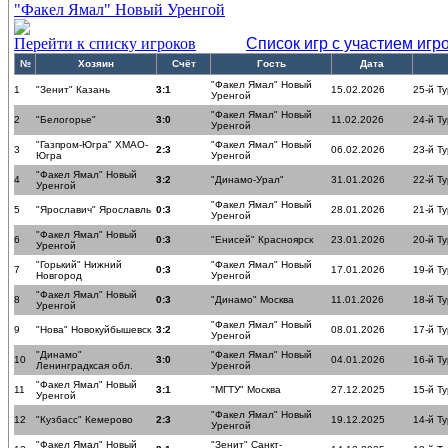
"Факел Ямал" Новый Уренгой
Перейти к списку игроков
Список игр с участием игр
№
Хозяин
Счёт
Гость
Дата
"Факел Ямал" Новый
1
"Зенит" Казань
3:1
15.02.2026
25-й Ту
Уренгой
"Факел Ямал" Новый
2
"Белогорье"
3:0
11.02.2026
24-й Ту
Уренгой
"Газпром-Югра" ХМАО-
"Факел Ямал" Новый
3
2:3
06.02.2026
23-й Ту
Югра
Уренгой
"Факел Ямал" Новый
4
3:2
"Динамо-Урал"
31.01.2026
22-й Ту
Уренгой
"Факел Ямал" Новый
5
"Ярославич" Ярославль
0:3
28.01.2026
21-й Ту
Уренгой
"Факел Ямал" Новый
6
0:3
"Енисей" Красноярск
23.01.2026
20-й Ту
Уренгой
"Горький" Нижний
"Факел Ямал" Новый
7
0:3
17.01.2026
19-й Ту
Новгород
Уренгой
"Факел Ямал" Новый
8
0:3
"Динамо" Москва
11.01.2026
18-й Ту
Уренгой
"Факел Ямал" Новый
9
"Нова" Новокуйбышевск
3:2
08.01.2026
17-й Ту
Уренгой
"Динамо"
"Факел Ямал" Новый
10
3:0
04.01.2026
16-й Ту
Ленинградксая обл.
Уренгой
"Факел Ямал" Новый
11
3:1
"МГТУ" Москва
27.12.2025
15-й Ту
Уренгой
"Факел Ямал" Новый
12
"Кузбасс" Кемерово
2:3
19.12.2025
14-й Ту
Уренгой
"Факел Ямал" Новый
"Зенит" Санкт-