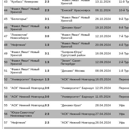
"Факел Ямал" Новый
43
"Кузбасс" Кемерово
2:3
13.11.2024
11-й Ту
Уренгой
"Факел Ямал" Новый
44
2:3
"Енисей" Красноярск
06.11.2024
10-й Ту
Уренгой
"Факел Ямал" Новый
45
"Белогорье"
3:1
26.10.2024
9-й Тур
Уренгой
"Факел Ямал" Новый
46
0:3
"Динамо-Урал"
19.10.2024
8-й Тур
Уренгой
"Локомотив"
"Факел Ямал" Новый
47
3:0
12.10.2024
7-й Тур
Новосибирск
Уренгой
"Факел Ямал" Новый
48
"Нефтяник"
1:3
20.09.2024
4-й Тур
Уренгой
"Факел Ямал" Новый
"Газпром-Югра"
49
3:1
16.09.2024
3-й Тур
Уренгой
Сургутский район
"Факел Ямал" Новый
"Зенит" Санкт-
50
1:3
12.09.2024
2-й Тур
Уренгой
Петербург
"Факел Ямал" Новый
51
1:3
"Динамо" Москва
08.09.2024
1-й Тур
Уренгой
52
"Университет" Барнаул
1:3
"АСК" Нижний Новгород
16.05.2024
Перехо
53
"АСК" Нижний Новгород
3:0
"Университет" Барнаул
12.05.2024
Перехо
54
"АСК" Нижний Новгород
3:0
"Университет" Барнаул
11.05.2024
Перехо
55
"АСК" Нижний Новгород
0:3
"Динамо-Урал"
28.04.2024
Уфа
"Югра-Самотлор"
56
2:3
"АСК" Нижний Новгород
27.04.2024
Уфа
Нижневартовск
57
"Нефтяник"
2:3
"АСК" Нижний Новгород
26.04.2024
Уфа