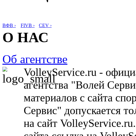
ВФВ ›
FIVB ›
CEV ›
О НАС
Об агентстве
VolleyService.ru - офи
агентства "Волей Серв
материалов с сайта спо
Сервис" допускается то
на сайт VolleyService.r
сайта ссылка на VolleyS