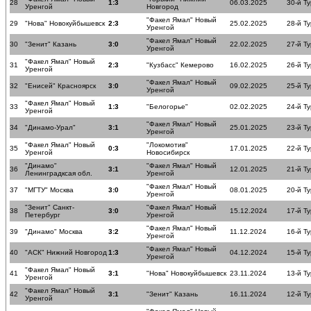
28
1:3
06.03.2025
30-й Ту
Уренгой
Новгород
"Факел Ямал" Новый
29
"Нова" Новокуйбышевск
2:3
25.02.2025
28-й Ту
Уренгой
"Факел Ямал" Новый
30
"Зенит" Казань
3:0
22.02.2025
27-й Ту
Уренгой
"Факел Ямал" Новый
31
2:3
"Кузбасс" Кемерово
16.02.2025
26-й Ту
Уренгой
"Факел Ямал" Новый
32
"Енисей" Красноярск
3:0
09.02.2025
25-й Ту
Уренгой
"Факел Ямал" Новый
33
1:3
"Белогорье"
02.02.2025
24-й Ту
Уренгой
"Факел Ямал" Новый
34
"Динамо-Урал"
3:1
25.01.2025
23-й Ту
Уренгой
"Факел Ямал" Новый
"Локомотив"
35
0:3
17.01.2025
22-й Ту
Уренгой
Новосибирск
"Динамо"
"Факел Ямал" Новый
36
3:1
12.01.2025
21-й Ту
Ленинградксая обл.
Уренгой
"Факел Ямал" Новый
37
"МГТУ" Москва
3:0
08.01.2025
20-й Ту
Уренгой
"Зенит" Санкт-
"Факел Ямал" Новый
38
3:0
15.12.2024
17-й Ту
Петербург
Уренгой
"Факел Ямал" Новый
39
"Динамо" Москва
3:2
11.12.2024
16-й Ту
Уренгой
"Факел Ямал" Новый
40
"АСК" Нижний Новгород
1:3
04.12.2024
15-й Ту
Уренгой
"Факел Ямал" Новый
41
3:1
"Нова" Новокуйбышевск
23.11.2024
13-й Ту
Уренгой
"Факел Ямал" Новый
42
3:1
"Зенит" Казань
16.11.2024
12-й Ту
Уренгой