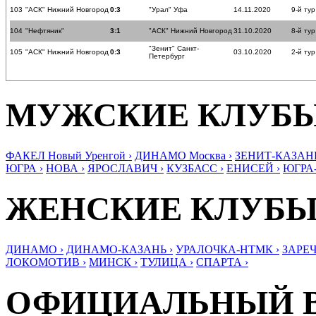
103
"АСК" Нижний Новгород
0:3
"Урал" Уфа
14.11.2020
9-й тур
104
"Нефтяник"
3:1
"АСК" Нижний Новгород
31.10.2020
8-й тур
"Зенит" Санкт-
105
"АСК" Нижний Новгород
0:3
03.10.2020
2-й тур
Петербург
МУЖСКИЕ КЛУБ
ФАКЕЛ Новый Уренгой ›
ДИНАМО Москва ›
ЗЕНИТ-КАЗАНЬ
ЮГРА ›
НОВА ›
ЯРОСЛАВИЧ ›
КУЗБАСС ›
ЕНИСЕЙ ›
ЮГРА
ЖЕНСКИЕ КЛУБ
ДИНАМО ›
ДИНАМО-КАЗАНЬ ›
УРАЛОЧКА-НТМК ›
ЗАРЕЧ
ЛОКОМОТИВ ›
МИНСК ›
ТУЛИЦА ›
СПАРТА ›
ОФИЦИАЛЬНЫЙ 