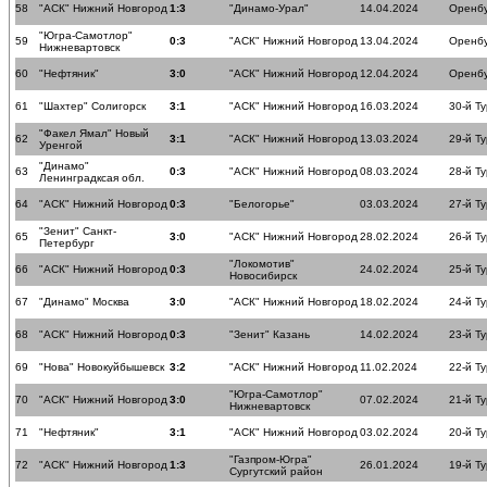
58
"АСК" Нижний Новгород
1:3
"Динамо-Урал"
14.04.2024
Оренб
"Югра-Самотлор"
59
0:3
"АСК" Нижний Новгород
13.04.2024
Оренб
Нижневартовск
60
"Нефтяник"
3:0
"АСК" Нижний Новгород
12.04.2024
Оренб
61
"Шахтер" Солигорск
3:1
"АСК" Нижний Новгород
16.03.2024
30-й Ту
"Факел Ямал" Новый
62
3:1
"АСК" Нижний Новгород
13.03.2024
29-й Ту
Уренгой
"Динамо"
63
0:3
"АСК" Нижний Новгород
08.03.2024
28-й Ту
Ленинградксая обл.
64
"АСК" Нижний Новгород
0:3
"Белогорье"
03.03.2024
27-й Ту
"Зенит" Санкт-
65
3:0
"АСК" Нижний Новгород
28.02.2024
26-й Ту
Петербург
"Локомотив"
66
"АСК" Нижний Новгород
0:3
24.02.2024
25-й Ту
Новосибирск
67
"Динамо" Москва
3:0
"АСК" Нижний Новгород
18.02.2024
24-й Ту
68
"АСК" Нижний Новгород
0:3
"Зенит" Казань
14.02.2024
23-й Ту
69
"Нова" Новокуйбышевск
3:2
"АСК" Нижний Новгород
11.02.2024
22-й Ту
"Югра-Самотлор"
70
"АСК" Нижний Новгород
3:0
07.02.2024
21-й Ту
Нижневартовск
71
"Нефтяник"
3:1
"АСК" Нижний Новгород
03.02.2024
20-й Ту
"Газпром-Югра"
72
"АСК" Нижний Новгород
1:3
26.01.2024
19-й Ту
Сургутский район