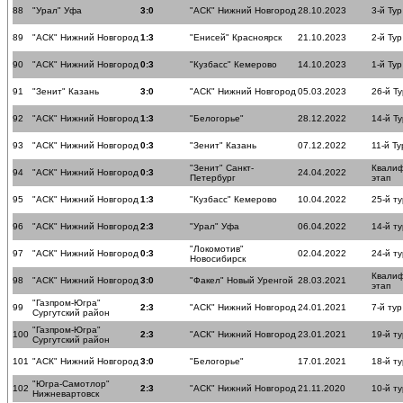
88
"Урал" Уфа
3:0
"АСК" Нижний Новгород
28.10.2023
3-й Тур
89
"АСК" Нижний Новгород
1:3
"Енисей" Красноярск
21.10.2023
2-й Тур
90
"АСК" Нижний Новгород
0:3
"Кузбасс" Кемерово
14.10.2023
1-й Тур
91
"Зенит" Казань
3:0
"АСК" Нижний Новгород
05.03.2023
26-й Ту
92
"АСК" Нижний Новгород
1:3
"Белогорье"
28.12.2022
14-й Ту
93
"АСК" Нижний Новгород
0:3
"Зенит" Казань
07.12.2022
11-й Ту
"Зенит" Санкт-
Квали
94
"АСК" Нижний Новгород
0:3
24.04.2022
Петербург
этап
95
"АСК" Нижний Новгород
1:3
"Кузбасс" Кемерово
10.04.2022
25-й ту
96
"АСК" Нижний Новгород
2:3
"Урал" Уфа
06.04.2022
14-й ту
"Локомотив"
97
"АСК" Нижний Новгород
0:3
02.04.2022
24-й ту
Новосибирск
Квали
98
"АСК" Нижний Новгород
3:0
"Факел" Новый Уренгой
28.03.2021
этап
"Газпром-Югра"
99
2:3
"АСК" Нижний Новгород
24.01.2021
7-й тур
Сургутский район
"Газпром-Югра"
100
2:3
"АСК" Нижний Новгород
23.01.2021
19-й ту
Сургутский район
101
"АСК" Нижний Новгород
3:0
"Белогорье"
17.01.2021
18-й ту
"Югра-Самотлор"
102
2:3
"АСК" Нижний Новгород
21.11.2020
10-й ту
Нижневартовск