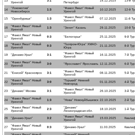
13
3:1
14.12.2025
13-й Ту
Уренгой
Петербург
"Локомотив"
"Факел Ямал" Новый
14
1:3
10.12.2025
12-й Ту
Новосибирск
Уренгой
"Факел Ямал" Новый
15
"Оренбуржье"
1:3
07.12.2025
11-й Ту
Уренгой
"Факел Ямал" Новый
16
1:3
"Зенит" Казань
29.11.2025
10-й Ту
Уренгой
"Факел Ямал" Новый
17
0:3
"Белогорье"
25.11.2025
9-й Тур
Уренгой
"Факел Ямал" Новый
"Газпром-Югра" ХМАО-
18
0:3
21.11.2025
8-й Тур
Уренгой
Югра
"Факел Ямал" Новый
19
"Динамо-Урал"
3:1
16.11.2025
7-й Тур
Уренгой
"Факел Ямал" Новый
20
3:0
"Ярославич" Ярославль
12.11.2025
6-й Тур
Уренгой
"Факел Ямал" Новый
21
"Енисей" Красноярск
3:1
08.11.2025
5-й Тур
Уренгой
"Факел Ямал" Новый
"Горький" Нижний
22
3:0
01.11.2025
4-й Тур
Уренгой
Новгород
"Факел Ямал" Новый
23
"Динамо" Москва
3:1
26.10.2025
3-й Тур
Уренгой
"Факел Ямал" Новый
24
1:3
"Нова" Новокуйбышевск
22.10.2025
2-й Тур
Уренгой
"Факел Ямал" Новый
"Динамо"
25
2:3
18.10.2025
1-й Тур
Уренгой
Ленинградксая обл.
"Факел Ямал" Новый
26
"Динамо-Урал"
3:2
15.03.2025
Квалиф
Уренгой
"Факел Ямал" Новый
27
0:3
"Динамо-Урал"
11.03.2025
Квалиф
Уренгой
"Факел Ямал" Новый
"Горький" Нижний