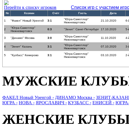
Перейти к списку игроков
Список игр с участием игр
№
Хозяин
Счёт
Гость
Дата
"Югра-Самотлор"
1
"Факел" Новый Уренгой
3:1
21.10.2020
6-
Нижневартовск
"Югра-Самотлор"
2
0:3
"Зенит" Санкт-Петербург
17.10.2020
5-
Нижневартовск
"Югра-Самотлор"
3
"Динамо" Москва
3:0
11.10.2020
4-
Нижневартовск
"Югра-Самотлор"
4
"Зенит" Казань
3:1
07.10.2020
3-
Нижневартовск
"Югра-Самотлор"
5
"Кузбасс" Кемерово
3:1
03.10.2020
2-
Нижневартовск
МУЖСКИЕ КЛУБ
ФАКЕЛ Новый Уренгой ›
ДИНАМО Москва ›
ЗЕНИТ-КАЗАНЬ
ЮГРА ›
НОВА ›
ЯРОСЛАВИЧ ›
КУЗБАСС ›
ЕНИСЕЙ ›
ЮГРА
ЖЕНСКИЕ КЛУБ