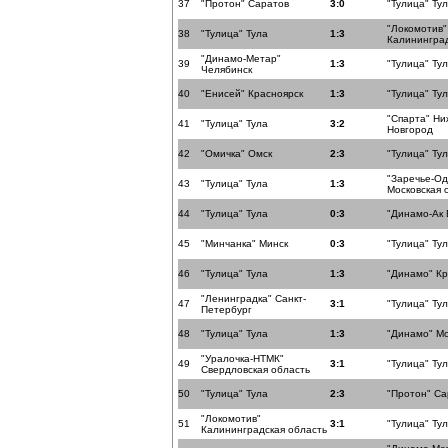
37
"Протон" Саратов
3:0
"Тулица" Ту
"Локомотив"
38
"Тулица" Тула
1:3
Калининград
"Динамо-Метар"
39
1:3
"Тулица" Ту
Челябинск
40
"Енисей" Красноярск
1:3
"Тулица" Ту
"Спарта" Н
41
"Тулица" Тула
3:2
Новгород
42
"Омичка" Омск
2:3
"Тулица" Ту
"Заречье-О
43
"Тулица" Тула
1:3
Московская 
44
"Тулица" Тула
0:3
"Динамо-Ак 
45
"Минчанка" Минск
0:3
"Тулица" Ту
46
"Тулица" Тула
1:3
"Динамо" К
"Ленинградка" Санкт-
47
3:1
"Тулица" Ту
Петербург
48
"Тулица" Тула
1:3
"Динамо" Мо
"Уралочка-НТМК"
49
3:1
"Тулица" Ту
Свердловская область
50
"Тулица" Тула
2:3
"Протон" Са
"Локомотив"
51
3:1
"Тулица" Ту
Калининградская область