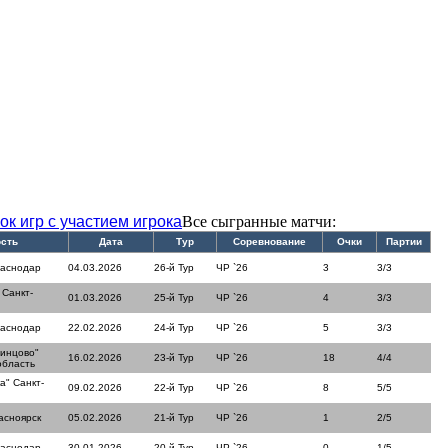
ок игр с участием игрока
Все сыгранные матчи:
ость
Дата
Тур
Соревнование
Очки
Партии
раснодар
04.03.2026
26-й Тур
ЧР `26
3
3/3
 Санкт-
01.03.2026
25-й Тур
ЧР `26
4
3/3
раснодар
22.02.2026
24-й Тур
ЧР `26
5
3/3
динцово"
16.02.2026
23-й Тур
ЧР `26
18
4/4
область
а" Санкт-
09.02.2026
22-й Тур
ЧР `26
8
5/5
асноярск
05.02.2026
21-й Тур
ЧР `26
1
2/5
раснодар
30.01.2026
20-й Тур
ЧР `26
0
1/5