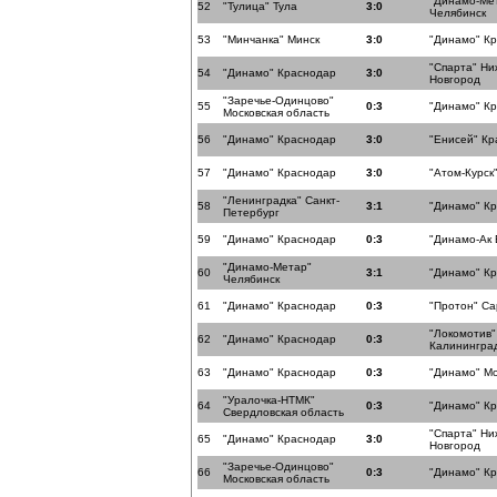
"Динамо-Ме
52
"Тулица" Тула
3:0
Челябинск
53
"Минчанка" Минск
3:0
"Динамо" К
"Спарта" Н
54
"Динамо" Краснодар
3:0
Новгород
"Заречье-Одинцово"
55
0:3
"Динамо" К
Московская область
56
"Динамо" Краснодар
3:0
"Енисей" Кр
57
"Динамо" Краснодар
3:0
"Атом-Курск"
"Ленинградка" Санкт-
58
3:1
"Динамо" К
Петербург
59
"Динамо" Краснодар
0:3
"Динамо-Ак 
"Динамо-Метар"
60
3:1
"Динамо" К
Челябинск
61
"Динамо" Краснодар
0:3
"Протон" Са
"Локомотив"
62
"Динамо" Краснодар
0:3
Калининград
63
"Динамо" Краснодар
0:3
"Динамо" Мо
"Уралочка-НТМК"
64
0:3
"Динамо" К
Свердловская область
"Спарта" Н
65
"Динамо" Краснодар
3:0
Новгород
"Заречье-Одинцово"
66
0:3
"Динамо" К
Московская область