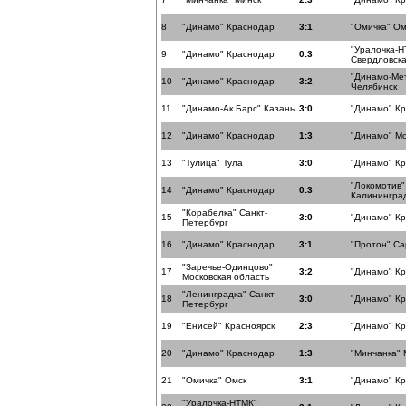
8
"Динамо" Краснодар
3:1
"Омичка" Ом
"Уралочка-Н
9
"Динамо" Краснодар
0:3
Свердловска
"Динамо-Ме
10
"Динамо" Краснодар
3:2
Челябинск
11
"Динамо-Ак Барс" Казань
3:0
"Динамо" К
12
"Динамо" Краснодар
1:3
"Динамо" Мо
13
"Тулица" Тула
3:0
"Динамо" К
"Локомотив"
14
"Динамо" Краснодар
0:3
Калининград
"Корабелка" Санкт-
15
3:0
"Динамо" К
Петербург
16
"Динамо" Краснодар
3:1
"Протон" Са
"Заречье-Одинцово"
17
3:2
"Динамо" К
Московская область
"Ленинградка" Санкт-
18
3:0
"Динамо" К
Петербург
19
"Енисей" Красноярск
2:3
"Динамо" К
20
"Динамо" Краснодар
1:3
"Минчанка" 
21
"Омичка" Омск
3:1
"Динамо" К
"Уралочка-НТМК"