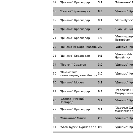
67
"Динамо" Краснодар
3:1
"Минчанка" 
68
"Енисей" Красноярск
0:3
"Динамо" К
69
"Динамо" Краснодар
3:1
"Атом-Курск"
70
"Динамо" Краснодар
2:3
"Тулица" Ту
"Ленинградк
71
"Динамо" Краснодар
1:3
Петербург
72
"Динамо-Ак Барс" Казань
3:0
"Динамо" К
"Динамо-Ме
73
"Динамо" Краснодар
0:3
Челябинск
74
"Протон" Саратов
3:0
"Динамо" К
"Локомотив"
75
3:0
"Динамо" К
Калининградская область
76
"Динамо" Москва
3:2
"Динамо" К
"Уралочка-Н
77
"Динамо" Краснодар
0:3
Свердловска
"Спарта" Нижний
78
3:2
"Динамо" К
Новгород
"Заречье-О
79
"Динамо" Краснодар
3:1
Московская 
80
"Минчанка" Минск
2:3
"Динамо" К
81
"Атом-Курск" Курская обл.
0:3
"Динамо" К