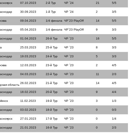
асноярск
07.10.2023
2-й Тур
ЧР `24
21
5/5
раснодар
30.09.2023
1-й Тур
ЧР `24
2
3/5
сква
09.04.2023
1/4 финала
ЧР`23 PlayOff
14
5/5
раснодар
05.04.2023
1/4 финала
ЧР`23 PlayOff
9
3/3
раснодар
01.04.2023
26-й Тур
ЧР `23
16
5/5
ла
25.03.2023
25-й Тур
ЧР `23
8
3/3
раснодар
19.03.2023
24-й Тур
ЧР `23
5
3/3
сква
12.03.2023
23-й Тур
ЧР `23
2
4/5
раснодар
04.03.2023
22-й Тур
ЧР `23
11
2/3
26.02.2023
21-й Тур
ЧР `23
14
4/5
ская область
раснодар
18.02.2023
20-й Тур
ЧР `23
9
4/4
Минск
11.02.2023
19-й Тур
ЧР `23
3
1/3
раснодар
03.02.2023
18-й Тур
ЧР `23
0
0/3
асноярск
27.01.2023
17-й Тур
ЧР `23
0
1/4
раснодар
21.01.2023
16-й Тур
ЧР `23
0
2/3