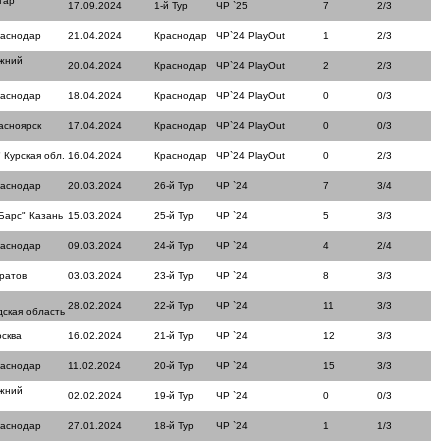
тар"
17.09.2024
1-й Тур
ЧР `25
7
2/3
раснодар
21.04.2024
Краснодар
ЧР`24 PlayOut
1
2/3
ижний
20.04.2024
Краснодар
ЧР`24 PlayOut
2
2/3
раснодар
18.04.2024
Краснодар
ЧР`24 PlayOut
0
0/3
асноярск
17.04.2024
Краснодар
ЧР`24 PlayOut
0
0/3
 Курская обл.
16.04.2024
Краснодар
ЧР`24 PlayOut
0
2/3
раснодар
20.03.2024
26-й Тур
ЧР `24
7
3/4
Барс" Казань
15.03.2024
25-й Тур
ЧР `24
5
3/3
раснодар
09.03.2024
24-й Тур
ЧР `24
4
2/4
ратов
03.03.2024
23-й Тур
ЧР `24
8
3/3
28.02.2024
22-й Тур
ЧР `24
11
3/3
ская область
сква
16.02.2024
21-й Тур
ЧР `24
12
3/3
раснодар
11.02.2024
20-й Тур
ЧР `24
15
3/3
ижний
02.02.2024
19-й Тур
ЧР `24
0
0/3
раснодар
27.01.2024
18-й Тур
ЧР `24
1
1/3