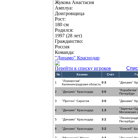
Жукова Анастасия
Амплуа:
Доигровщица
Рост:
180 см
Родился:
1997 (28 лет)
Гражданство:
Россия
Команда:
"Динамо" Краснодар
Перейти к списку игроков
Спис
№
Хозяин
Счёт
Г
"Локомотив"
1
0:3
"Динамо" К
Калининградская область
"Корабелка"
2
"Динамо" Краснодар
3:0
Петербург
3
"Протон" Саратов
3:0
"Динамо" К
"Заречье-О
4
"Динамо" Краснодар
1:3
Московская 
"Ленинградк
5
"Динамо" Краснодар
3:2
Петербург
6
"Динамо" Краснодар
3:2
"Енисей" Кр
7
"Минчанка" Минск
2:3
"Динамо" К