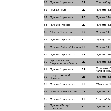
82
"Динамо" Краснодар
3:2
"Енисей" Кр
83
"Тулица" Тула
3:2
"Динамо" К
84
"Динамо" Краснодар
2:3
"Динамо" Мо
85
"Динамо" Москва
3:0
"Динамо" К
86
"Протон" Саратов
3:2
"Динамо" К
87
"Динамо" Краснодар
3:0
"Тулица" Ту
88
"Динамо-Ак Барс" Казань
3:0
"Динамо" К
89
"Динамо" Краснодар
2:3
"Динамо" Мо
"Уралочка-НТМК"
90
0:3
"Динамо" К
Свердловская область
"Локомотив"
91
"Динамо" Краснодар
3:2
Калининград
"Спарта" Нижний
92
3:1
"Динамо" К
Новгород
93
"Динамо" Краснодар
3:0
"Минчанка" 
94
"Липецк" Липецкая обл.
0:3
"Динамо" К
95
"Динамо" Краснодар
1:3
"Енисей" Кр
"Динамо-Метар"
96
3:0
"Динамо" К
Челябинск