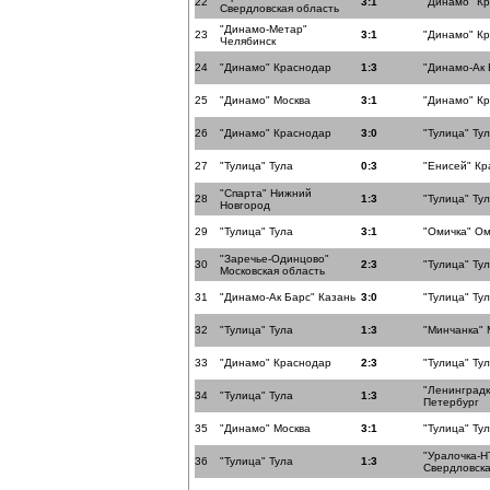
22
3:1
"Динамо" К
Свердловская область
"Динамо-Метар"
23
3:1
"Динамо" К
Челябинск
24
"Динамо" Краснодар
1:3
"Динамо-Ак 
25
"Динамо" Москва
3:1
"Динамо" К
26
"Динамо" Краснодар
3:0
"Тулица" Ту
27
"Тулица" Тула
0:3
"Енисей" Кр
"Спарта" Нижний
28
1:3
"Тулица" Ту
Новгород
29
"Тулица" Тула
3:1
"Омичка" Ом
"Заречье-Одинцово"
30
2:3
"Тулица" Ту
Московская область
31
"Динамо-Ак Барс" Казань
3:0
"Тулица" Ту
32
"Тулица" Тула
1:3
"Минчанка" 
33
"Динамо" Краснодар
2:3
"Тулица" Ту
"Ленинградк
34
"Тулица" Тула
1:3
Петербург
35
"Динамо" Москва
3:1
"Тулица" Ту
"Уралочка-Н
36
"Тулица" Тула
1:3
Свердловска