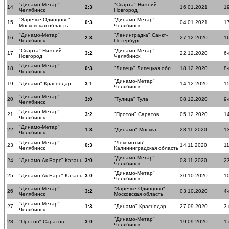
"Динамо-Метар"
"Спарта" Нижний
14
2:3
16.01.2021
19
Челябинск
Новгород
"Заречье-Одинцово"
"Динамо-Метар"
15
0:3
04.01.2021
17
Московская область
Челябинск
"Динамо-Метар"
"Ленинградка" Санкт-
16
2:3
27.12.2020
16
Челябинск
Петербург
"Спарта" Нижний
"Динамо-Метар"
17
3:2
22.12.2020
6-
Новгород
Челябинск
"Динамо-Метар"
18
0:3
"Липецк" Липецкая обл.
18.12.2020
8-
Челябинск
"Динамо-Метар"
19
"Динамо" Краснодар
3:1
14.12.2020
15
Челябинск
"Динамо-Метар"
20
3:0
"Тулица" Тула
08.12.2020
9-
Челябинск
"Динамо-Метар"
21
3:2
"Протон" Саратов
05.12.2020
14
Челябинск
"Динамо-Метар"
22
1:3
"Динамо" Москва
28.11.2020
13
Челябинск
"Динамо-Метар"
"Локомотив"
23
0:3
14.11.2020
11
Челябинск
Калининградская область
"Динамо-Метар"
24
"Динамо-Ак Барс" Казань
3:0
03.11.2020
23
Челябинск
"Динамо-Метар"
25
"Динамо-Ак Барс" Казань
3:0
30.10.2020
10
Челябинск
"Динамо-Метар"
"Заречье-Одинцово"
26
3:2
03.10.2020
4-
Челябинск
Московская область
"Динамо-Метар"
27
1:3
"Динамо" Краснодар
27.09.2020
3-
Челябинск
"Динамо-Метар"
28
"Протон" Саратов
3:0
19.09.2020
1-
Челябинск