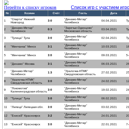
Перейти к списку игроков
Список игр с участием игр
№
Хозяин
Счёт
Гость
Дата
"Спарта" Нижний
"Динамо-Метар"
1
3:0
04.04.2021
Т
Новгород
Челябинск
"Динамо-Метар"
"Заречье-Одинцово"
2
0:3
03.04.2021
Т
Челябинск
Московская область
"Динамо-Метар"
3
"Тулица" Тула
3:0
02.04.2021
Т
Челябинск
"Динамо-Метар"
4
"Минчанка" Минск
3:1
10.03.2021
18
Челябинск
"Динамо-Метар"
5
"Минчанка" Минск
3:0
09.03.2021
5-
Челябинск
"Динамо-Метар"
6
"Динамо" Москва
3:1
06.03.2021
26
Челябинск
"Динамо-Метар"
"Уралочка-НТМК"
7
1:3
27.02.2021
25
Челябинск
Свердловская область
"Уралочка-НТМК"
"Динамо-Метар"
8
3:0
24.02.2021
12
Свердловская область
Челябинск
"Локомотив"
"Динамо-Метар"
9
3:0
19.02.2021
24
Калининградская область
Челябинск
"Динамо-Метар"
10
"Тулица" Тула
3:0
06.02.2021
22
Челябинск
"Динамо-Метар"
11
"Липецк" Липецкая обл.
3:0
03.02.2021
21
Челябинск
"Динамо-Метар"
12
"Енисей" Красноярск
3:2
24.01.2021
20
Челябинск
"Динамо-Метар"
13
"Енисей" Красноярск
3:0
22.01.2021
7-
Челябинск