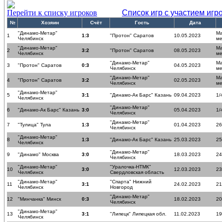
Перейти к списку игроков
Список игр с участием игр
№
Хозяин
Счёт
Гость
Дата
"Динамо-Метар"
Ма
1
1:3
"Протон" Саратов
10.05.2023
Челябинск
ме
"Динамо-Метар"
Ма
2
3:2
"Протон" Саратов
08.05.2023
Челябинск
ме
"Динамо-Метар"
Ма
3
"Протон" Саратов
0:3
04.05.2023
Челябинск
ме
"Динамо-Метар"
Ма
4
"Протон" Саратов
3:2
02.05.2023
Челябинск
ме
"Динамо-Метар"
5
3:1
"Динамо-Ак Барс" Казань
09.04.2023
1/
Челябинск
"Динамо-Метар"
6
"Динамо-Ак Барс" Казань
3:0
05.04.2023
1/
Челябинск
"Динамо-Метар"
7
"Тулица" Тула
1:3
01.04.2023
26
Челябинск
"Динамо-Метар"
8
1:3
"Динамо-Ак Барс" Казань
25.03.2023
25
Челябинск
"Динамо-Метар"
9
"Динамо" Москва
3:0
18.03.2023
24
Челябинск
"Динамо-Метар"
"Уралочка-НТМК"
10
3:0
12.03.2023
23
Челябинск
Свердловская область
"Динамо-Метар"
"Спарта" Нижний
11
3:1
24.02.2023
21
Челябинск
Новгород
"Динамо-Метар"
12
"Минчанка" Минск
0:3
18.02.2023
20
Челябинск
"Динамо-Метар"
13
3:1
"Липецк" Липецкая обл.
11.02.2023
19
Челябинск