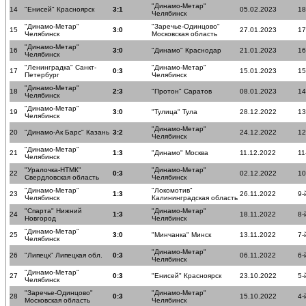
"Динамо-Метар"
14
"Енисей" Красноярск
3:1
05.02.2023
18
Челябинск
"Динамо-Метар"
"Заречье-Одинцово"
15
3:0
27.01.2023
17
Челябинск
Московская область
"Динамо-Метар"
16
3:0
"Динамо" Краснодар
21.01.2023
16
Челябинск
"Ленинградка" Санкт-
"Динамо-Метар"
17
0:3
15.01.2023
15
Петербург
Челябинск
"Динамо-Метар"
18
2:3
"Протон" Саратов
08.01.2023
14
Челябинск
"Динамо-Метар"
19
3:0
"Тулица" Тула
28.12.2022
13
Челябинск
"Динамо-Метар"
20
"Динамо-Ак Барс" Казань
3:2
24.12.2022
12
Челябинск
"Динамо-Метар"
21
1:3
"Динамо" Москва
11.12.2022
11
Челябинск
"Уралочка-НТМК"
"Динамо-Метар"
22
0:3
02.12.2022
10
Свердловская область
Челябинск
"Динамо-Метар"
"Локомотив"
23
1:3
26.11.2022
9-
Челябинск
Калининградская область
"Спарта" Нижний
"Динамо-Метар"
24
1:3
18.11.2022
8-
Новгород
Челябинск
"Динамо-Метар"
25
3:0
"Минчанка" Минск
13.11.2022
7-
Челябинск
"Динамо-Метар"
26
"Липецк" Липецкая обл.
0:3
06.11.2022
6-
Челябинск
"Динамо-Метар"
27
0:3
"Енисей" Красноярск
23.10.2022
5-
Челябинск
"Заречье-Одинцово"
"Динамо-Метар"
28
0:3
15.10.2022
4-
Московская область
Челябинск