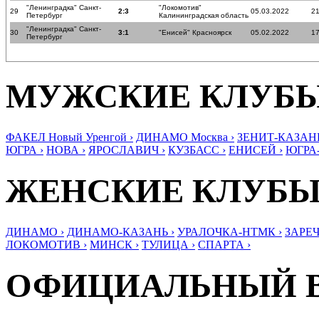
"Ленинградка" Санкт-
"Локомотив"
29
2:3
05.03.2022
21
Петербург
Калининградская область
"Ленинградка" Санкт-
30
3:1
"Енисей" Красноярск
05.02.2022
17
Петербург
МУЖСКИЕ КЛУБ
ФАКЕЛ Новый Уренгой ›
ДИНАМО Москва ›
ЗЕНИТ-КАЗАНЬ
ЮГРА ›
НОВА ›
ЯРОСЛАВИЧ ›
КУЗБАСС ›
ЕНИСЕЙ ›
ЮГРА
ЖЕНСКИЕ КЛУБ
ДИНАМО ›
ДИНАМО-КАЗАНЬ ›
УРАЛОЧКА-НТМК ›
ЗАРЕЧ
ЛОКОМОТИВ ›
МИНСК ›
ТУЛИЦА ›
СПАРТА ›
ОФИЦИАЛЬНЫЙ 