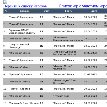
Перейти к списку игроков
Список игр с участием игр
№
Хозяин
Счёт
Гость
Дата
За
1
"Енисей" Красноярск
3:2
"Минчанка" Минск
13.04.2023
м
За
2
"Енисей" Красноярск
3:2
"Минчанка" Минск
12.04.2023
м
"Уралочка-НТМК"
3
2:3
"Минчанка" Минск
02.04.2023
26
Свердловская область
"Локомотив"
4
"Минчанка" Минск
1:3
25.03.2023
25
Калининградская область
"Спарта" Нижний
5
1:3
"Минчанка" Минск
18.03.2023
24
Новгород
"Заречье-Одинцово"
6
"Минчанка" Минск
2:3
11.03.2023
23
Московская область
7
"Енисей" Красноярск
3:1
"Минчанка" Минск
26.02.2023
21
"Динамо-Метар"
8
"Минчанка" Минск
0:3
18.02.2023
20
Челябинск
9
"Динамо" Краснодар
3:0
"Минчанка" Минск
11.02.2023
19
"Ленинградка" Санкт-
10
"Минчанка" Минск
0:3
04.02.2023
18
Петербург
11
"Протон" Саратов
2:3
"Минчанка" Минск
29.01.2023
17
12
"Минчанка" Минск
1:3
"Тулица" Тула
20.01.2023
16
13
"Динамо-Ак Барс" Казань
3:0
"Минчанка" Минск
13.01.2023
15