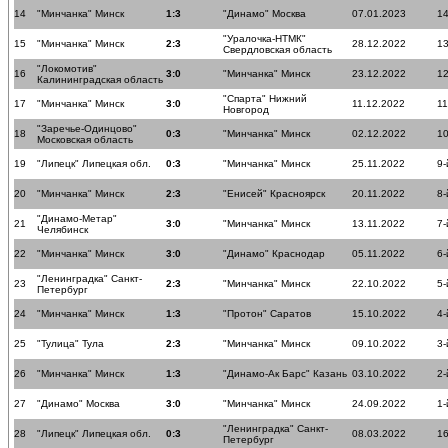
14
"Минчанка" Минск
1:3
"Динамо" Москва
07.01.2023
14
"Уралочка-НТМК"
15
"Минчанка" Минск
2:3
28.12.2022
13
Свердловская область
"Локомотив"
16
3:0
"Минчанка" Минск
23.12.2022
12
Калининградская область
"Спарта" Нижний
17
"Минчанка" Минск
3:0
11.12.2022
11
Новгород
"Заречье-Одинцово"
18
0:3
"Минчанка" Минск
02.12.2022
10
Московская область
19
"Липецк" Липецкая обл.
0:3
"Минчанка" Минск
25.11.2022
9-
20
"Минчанка" Минск
2:3
"Енисей" Красноярск
20.11.2022
8-
"Динамо-Метар"
21
3:0
"Минчанка" Минск
13.11.2022
7-
Челябинск
22
"Минчанка" Минск
3:0
"Динамо" Краснодар
05.11.2022
6-
"Ленинградка" Санкт-
23
2:3
"Минчанка" Минск
22.10.2022
5-
Петербург
24
"Минчанка" Минск
1:3
"Протон" Саратов
15.10.2022
4-
25
"Тулица" Тула
2:3
"Минчанка" Минск
09.10.2022
3-
26
"Минчанка" Минск
1:3
"Динамо-Ак Барс" Казань
03.10.2022
2-
27
"Динамо" Москва
3:0
"Минчанка" Минск
24.09.2022
1-
"Ленинградка" Санкт-
28
"Липецк" Липецкая обл.
0:3
08.03.2022
16
Петербург