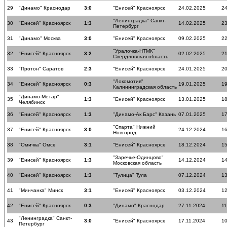
29
"Динамо" Краснодар
3:0
"Енисей" Красноярск
24.02.2025
24
"Ленинградка" Санкт-
30
"Енисей" Красноярск
1:3
14.02.2025
23
Петербург
31
"Динамо" Москва
3:0
"Енисей" Красноярск
09.02.2025
22
"Уралочка-НТМК"
32
"Енисей" Красноярск
3:2
02.02.2025
21
Свердловская область
33
"Протон" Саратов
2:3
"Енисей" Красноярск
24.01.2025
20
"Локомотив"
34
"Енисей" Красноярск
0:3
19.01.2025
19
Калининградская область
"Динамо-Метар"
35
1:3
"Енисей" Красноярск
13.01.2025
18
Челябинск
36
"Енисей" Красноярск
1:3
"Динамо-Ак Барс" Казань
07.01.2025
17
"Спарта" Нижний
37
"Енисей" Красноярск
3:0
24.12.2024
16
Новгород
38
"Омичка" Омск
3:1
"Енисей" Красноярск
18.12.2024
15
"Заречье-Одинцово"
39
"Енисей" Красноярск
1:3
14.12.2024
14
Московская область
40
"Енисей" Красноярск
1:3
"Тулица" Тула
07.12.2024
13
41
"Минчанка" Минск
3:1
"Енисей" Красноярск
03.12.2024
12
42
"Енисей" Красноярск
0:3
"Динамо" Краснодар
27.11.2024
11
"Ленинградка" Санкт-
43
3:0
"Енисей" Красноярск
17.11.2024
10
Петербург