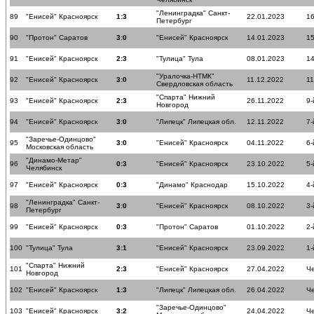
"Ленинградка" Санкт-
89
"Енисей" Красноярск
1:3
22.01.2023
16
Петербург
90
"Протон" Саратов
3:0
"Енисей" Красноярск
14.01.2023
15
91
"Енисей" Красноярск
2:3
"Тулица" Тула
08.01.2023
14
"Уралочка-НТМК"
92
"Енисей" Красноярск
3:0
11.12.2022
11
Свердловская область
"Спарта" Нижний
93
"Енисей" Красноярск
2:3
26.11.2022
9-
Новгород
94
"Енисей" Красноярск
3:0
"Липецк" Липецкая обл.
12.11.2022
7-
"Заречье-Одинцово"
95
3:0
"Енисей" Красноярск
04.11.2022
6-
Московская область
"Динамо-Метар"
96
0:3
"Енисей" Красноярск
23.10.2022
5-
Челябинск
97
"Енисей" Красноярск
0:3
"Динамо" Краснодар
15.10.2022
4-
"Ленинградка" Санкт-
98
3:0
"Енисей" Красноярск
08.10.2022
3-
Петербург
99
"Енисей" Красноярск
0:3
"Протон" Саратов
01.10.2022
2-
100
"Тулица" Тула
3:1
"Енисей" Красноярск
23.09.2022
1-
"Спарта" Нижний
101
2:3
"Енисей" Красноярск
27.04.2022
Ч
Новгород
102
"Енисей" Красноярск
1:3
"Липецк" Липецкая обл.
26.04.2022
Ч
"Заречье-Одинцово"
103
"Енисей" Красноярск
3:2
24.04.2022
Ч