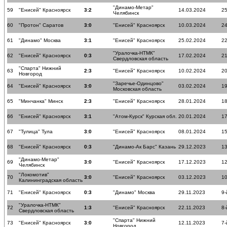
"Динамо-Метар"
59
"Енисей" Красноярск
3:2
14.03.2024
25
Челябинск
60
"Протон" Саратов
3:0
"Енисей" Красноярск
10.03.2024
24
61
"Динамо" Москва
3:1
"Енисей" Красноярск
25.02.2024
22
"Уралочка-НТМК"
62
"Енисей" Красноярск
0:3
17.02.2024
21
Свердловская область
"Спарта" Нижний
63
2:3
"Енисей" Красноярск
10.02.2024
20
Новгород
"Заречье-Одинцово"
64
"Енисей" Красноярск
3:0
03.02.2024
19
Московская область
65
"Минчанка" Минск
2:3
"Енисей" Красноярск
28.01.2024
18
66
"Енисей" Красноярск
3:1
"Атом-Курск" Курская обл.
20.01.2024
17
67
"Тулица" Тула
3:0
"Енисей" Красноярск
08.01.2024
15
68
"Енисей" Красноярск
0:3
"Динамо-Ак Барс" Казань
29.12.2023
13
"Динамо-Метар"
69
3:0
"Енисей" Красноярск
17.12.2023
12
Челябинск
"Локомотив"
70
3:0
"Енисей" Красноярск
03.12.2023
10
Калининградская область
71
"Енисей" Красноярск
0:3
"Динамо" Москва
29.11.2023
9-
"Уралочка-НТМК"
72
1:3
"Енисей" Красноярск
22.11.2023
8-
Свердловская область
"Спарта" Нижний
73
"Енисей" Красноярск
3:0
12.11.2023
7-
Новгород