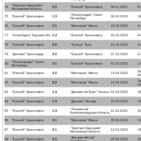
"Заречье-Одинцово"
74
3:1
"Енисей" Красноярск
08.11.2023
6-
Московская область
"Ленинградка" Санкт-
75
"Енисей" Красноярск
1:3
30.10.2023
14
Петербург
76
"Енисей" Красноярск
3:1
"Минчанка" Минск
25.10.2023
5-
77
"Атом-Курск" Курская обл.
1:3
"Енисей" Красноярск
20.10.2023
4-
78
"Енисей" Красноярск
3:0
"Тулица" Тула
14.10.2023
3-
79
"Динамо" Краснодар
3:2
"Енисей" Красноярск
07.10.2023
2-
"Ленинградка" Санкт-
80
3:1
"Енисей" Красноярск
01.10.2023
1-
Петербург
За
81
"Енисей" Красноярск
3:2
"Минчанка" Минск
13.04.2023
м
За
82
"Енисей" Красноярск
3:2
"Минчанка" Минск
12.04.2023
м
83
"Енисей" Красноярск
1:3
"Динамо-Ак Барс" Казань
01.04.2023
26
84
"Енисей" Красноярск
1:3
"Динамо" Москва
25.03.2023
25
"Локомотив"
85
"Енисей" Красноярск
1:3
11.03.2023
23
Калининградская область
86
"Енисей" Красноярск
3:1
"Минчанка" Минск
26.02.2023
21
"Заречье-Одинцово"
87
"Енисей" Красноярск
3:1
12.02.2023
19
Московская область
"Динамо-Метар"
88
"Енисей" Красноярск
3:1
05.02.2023
18
Челябинск