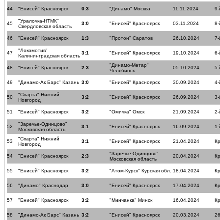
44
"Енисей" Красноярск
0:3
"Динамо" Москва
11.11.2024
9-
"Уралочка-НТМК"
45
3:0
"Енисей" Красноярск
03.11.2024
8-
Свердловская область
46
"Енисей" Красноярск
1:3
"Протон" Саратов
26.10.2024
7-
"Локомотив"
47
3:1
"Енисей" Красноярск
19.10.2024
6-
Калининградская область
"Динамо-Метар"
48
"Енисей" Красноярск
2:3
05.10.2024
5-
Челябинск
49
"Динамо-Ак Барс" Казань
3:0
"Енисей" Красноярск
30.09.2024
4-
"Спарта" Нижний
50
3:2
"Енисей" Красноярск
26.09.2024
3-
Новгород
51
"Енисей" Красноярск
3:2
"Омичка" Омск
21.09.2024
2-
"Заречье-Одинцово"
52
3:1
"Енисей" Красноярск
16.09.2024
1-
Московская область
"Спарта" Нижний
53
3:1
"Енисей" Красноярск
21.04.2024
К
Новгород
"Заречье-Одинцово"
54
"Енисей" Красноярск
2:3
20.04.2024
К
Московская область
55
"Енисей" Красноярск
3:2
"Атом-Курск" Курская обл.
18.04.2024
К
56
"Динамо" Краснодар
3:0
"Енисей" Красноярск
17.04.2024
К
57
"Енисей" Красноярск
3:2
"Минчанка" Минск
16.04.2024
К
58
"Динамо-Ак Барс" Казань
3:2
"Енисей" Красноярск
20.03.2024
26