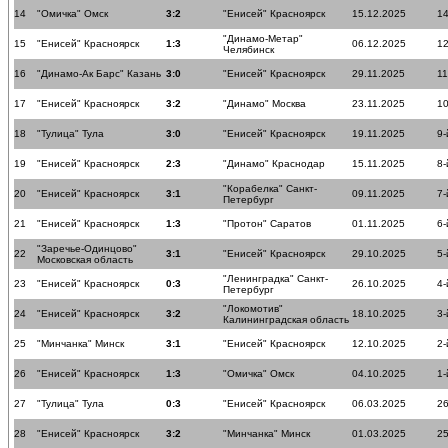
14
"Омичка" Омск
3:2
"Енисей" Красноярск
15.12.2025
14
"Динамо-Метар"
15
"Енисей" Красноярск
1:3
06.12.2025
12
Челябинск
16
"Динамо-Ак Барс" Казань
3:0
"Енисей" Красноярск
29.11.2025
11
17
"Енисей" Красноярск
3:2
"Динамо" Москва
23.11.2025
10
18
"Тулица" Тула
3:0
"Енисей" Красноярск
19.11.2025
9-
19
"Енисей" Красноярск
2:3
"Динамо" Краснодар
15.11.2025
8-
"Корабелка" Санкт-
20
"Енисей" Красноярск
3:1
09.11.2025
7-
Петербург
21
"Енисей" Красноярск
1:3
"Протон" Саратов
01.11.2025
6-
"Заречье-Одинцово"
22
3:1
"Енисей" Красноярск
29.10.2025
5-
Московская область
"Ленинградка" Санкт-
23
"Енисей" Красноярск
0:3
26.10.2025
4-
Петербург
"Локомотив"
24
"Енисей" Красноярск
3:2
18.10.2025
3-
Калининградская область
25
"Минчанка" Минск
3:1
"Енисей" Красноярск
12.10.2025
2-
26
"Енисей" Красноярск
1:3
"Омичка" Омск
04.10.2025
1-
27
"Тулица" Тула
0:3
"Енисей" Красноярск
06.03.2025
26
28
"Енисей" Красноярск
3:2
"Минчанка" Минск
01.03.2025
25