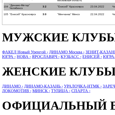
Московская область
"Динамо-Метар"
104
3:2
"Енисей" Красноярск
23.04.2022
Ч
Челябинск
105
"Енисей" Красноярск
3:0
"Минчанка" Минск
22.04.2022
Ч
МУЖСКИЕ КЛУБ
ФАКЕЛ Новый Уренгой ›
ДИНАМО Москва ›
ЗЕНИТ-КАЗАНЬ
ЮГРА ›
НОВА ›
ЯРОСЛАВИЧ ›
КУЗБАСС ›
ЕНИСЕЙ ›
ЮГРА
ЖЕНСКИЕ КЛУБ
ДИНАМО ›
ДИНАМО-КАЗАНЬ ›
УРАЛОЧКА-НТМК ›
ЗАРЕЧ
ЛОКОМОТИВ ›
МИНСК ›
ТУЛИЦА ›
СПАРТА ›
ОФИЦИАЛЬНЫЙ 