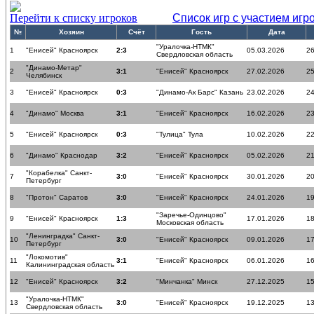
Перейти к списку игроков
Список игр с участием игр
№
Хозяин
Счёт
Гость
Дата
"Уралочка-НТМК"
1
"Енисей" Красноярск
2:3
05.03.2026
26
Свердловская область
"Динамо-Метар"
2
3:1
"Енисей" Красноярск
27.02.2026
25
Челябинск
3
"Енисей" Красноярск
0:3
"Динамо-Ак Барс" Казань
23.02.2026
24
4
"Динамо" Москва
3:1
"Енисей" Красноярск
16.02.2026
23
5
"Енисей" Красноярск
0:3
"Тулица" Тула
10.02.2026
22
6
"Динамо" Краснодар
3:2
"Енисей" Красноярск
05.02.2026
21
"Корабелка" Санкт-
7
3:0
"Енисей" Красноярск
30.01.2026
20
Петербург
8
"Протон" Саратов
3:0
"Енисей" Красноярск
24.01.2026
19
"Заречье-Одинцово"
9
"Енисей" Красноярск
1:3
17.01.2026
18
Московская область
"Ленинградка" Санкт-
10
3:0
"Енисей" Красноярск
09.01.2026
17
Петербург
"Локомотив"
11
3:1
"Енисей" Красноярск
06.01.2026
16
Калининградская область
12
"Енисей" Красноярск
3:2
"Минчанка" Минск
27.12.2025
15
"Уралочка-НТМК"
13
3:0
"Енисей" Красноярск
19.12.2025
13
Свердловская область