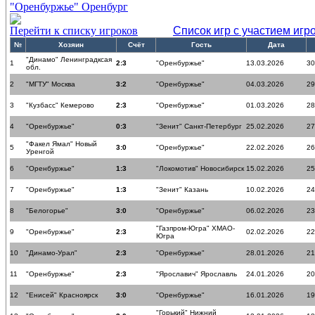
"Оренбуржье" Оренбург
Перейти к списку игроков
Список игр с участием игр
№
Хозяин
Счёт
Гость
Дата
"Динамо" Ленинградксая
1
2:3
"Оренбуржье"
13.03.2026
30
обл.
2
"МГТУ" Москва
3:2
"Оренбуржье"
04.03.2026
29
3
"Кузбасс" Кемерово
2:3
"Оренбуржье"
01.03.2026
28
4
"Оренбуржье"
0:3
"Зенит" Санкт-Петербург
25.02.2026
27
"Факел Ямал" Новый
5
3:0
"Оренбуржье"
22.02.2026
26
Уренгой
6
"Оренбуржье"
1:3
"Локомотив" Новосибирск
15.02.2026
25
7
"Оренбуржье"
1:3
"Зенит" Казань
10.02.2026
24
8
"Белогорье"
3:0
"Оренбуржье"
06.02.2026
23
"Газпром-Югра" ХМАО-
9
"Оренбуржье"
2:3
02.02.2026
22
Югра
10
"Динамо-Урал"
2:3
"Оренбуржье"
28.01.2026
21
11
"Оренбуржье"
2:3
"Ярославич" Ярославль
24.01.2026
20
12
"Енисей" Красноярск
3:0
"Оренбуржье"
16.01.2026
19
"Горький" Нижний