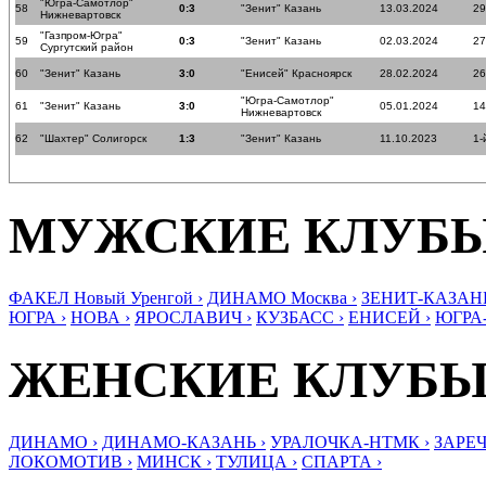
"Югра-Самотлор"
58
0:3
"Зенит" Казань
13.03.2024
29
Нижневартовск
"Газпром-Югра"
59
0:3
"Зенит" Казань
02.03.2024
27
Сургутский район
60
"Зенит" Казань
3:0
"Енисей" Красноярск
28.02.2024
26
"Югра-Самотлор"
61
"Зенит" Казань
3:0
05.01.2024
14
Нижневартовск
62
"Шахтер" Солигорск
1:3
"Зенит" Казань
11.10.2023
1-
МУЖСКИЕ КЛУБ
ФАКЕЛ Новый Уренгой ›
ДИНАМО Москва ›
ЗЕНИТ-КАЗАНЬ
ЮГРА ›
НОВА ›
ЯРОСЛАВИЧ ›
КУЗБАСС ›
ЕНИСЕЙ ›
ЮГРА
ЖЕНСКИЕ КЛУБ
ДИНАМО ›
ДИНАМО-КАЗАНЬ ›
УРАЛОЧКА-НТМК ›
ЗАРЕЧ
ЛОКОМОТИВ ›
МИНСК ›
ТУЛИЦА ›
СПАРТА ›