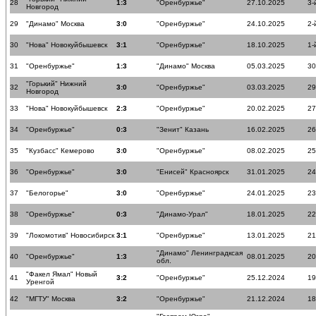
28
1:3
"Оренбуржье"
27.10.2025
3-
Новгород
29
"Динамо" Москва
3:0
"Оренбуржье"
24.10.2025
2-
30
"Нова" Новокуйбышевск
3:1
"Оренбуржье"
18.10.2025
1-
31
"Оренбуржье"
1:3
"Динамо" Москва
05.03.2025
30
"Горький" Нижний
32
3:0
"Оренбуржье"
03.03.2025
29
Новгород
33
"Нова" Новокуйбышевск
2:3
"Оренбуржье"
20.02.2025
27
34
"Оренбуржье"
0:3
"Зенит" Казань
16.02.2025
26
35
"Кузбасс" Кемерово
3:0
"Оренбуржье"
08.02.2025
25
36
"Оренбуржье"
3:0
"Енисей" Красноярск
31.01.2025
24
37
"Белогорье"
3:0
"Оренбуржье"
24.01.2025
23
38
"Оренбуржье"
0:3
"Динамо-Урал"
18.01.2025
22
39
"Локомотив" Новосибирск
3:1
"Оренбуржье"
13.01.2025
21
"Динамо" Ленинградксая
40
"Оренбуржье"
1:3
08.01.2025
20
обл.
"Факел Ямал" Новый
41
3:2
"Оренбуржье"
25.12.2024
19
Уренгой
42
"МГТУ" Москва
3:2
"Оренбуржье"
21.12.2024
18