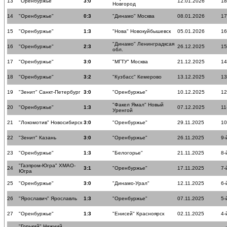
13
"Оренбуржье"
3:0
12.01.2026
18
Новгород
14
"Оренбуржье"
0:3
"Динамо" Москва
08.01.2026
17
15
"Оренбуржье"
1:3
"Нова" Новокуйбышевск
05.01.2026
16
"Динамо" Ленинградксая
16
"Оренбуржье"
2:3
26.12.2025
15
обл.
17
"Оренбуржье"
3:0
"МГТУ" Москва
21.12.2025
14
18
"Оренбуржье"
3:2
"Кузбасс" Кемерово
13.12.2025
13
19
"Зенит" Санкт-Петербург
3:0
"Оренбуржье"
10.12.2025
12
"Факел Ямал" Новый
20
"Оренбуржье"
1:3
07.12.2025
11
Уренгой
21
"Локомотив" Новосибирск
3:0
"Оренбуржье"
29.11.2025
10
22
"Зенит" Казань
3:0
"Оренбуржье"
26.11.2025
9-
23
"Оренбуржье"
1:3
"Белогорье"
21.11.2025
8-
"Газпром-Югра" ХМАО-
24
3:1
"Оренбуржье"
17.11.2025
7-
Югра
25
"Оренбуржье"
3:0
"Динамо-Урал"
12.11.2025
6-
26
"Ярославич" Ярославль
1:3
"Оренбуржье"
07.11.2025
5-
27
"Оренбуржье"
1:3
"Енисей" Красноярск
02.11.2025
4-
"Горький" Нижний