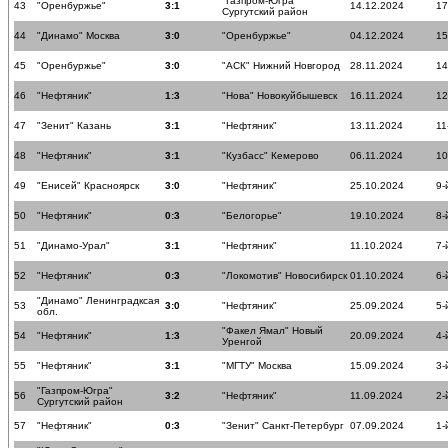
"Газпром-Югра"
43
"Оренбуржье"
3:1
14.12.2024
17
Сургутский район
44
"Динамо" Москва
3:0
"Оренбуржье"
04.12.2024
15
45
"Оренбуржье"
3:0
"АСК" Нижний Новгород
28.11.2024
14
46
"Нефтяник"
1:3
"Нова" Новокуйбышевск
16.11.2024
12
47
"Зенит" Казань
3:1
"Нефтяник"
13.11.2024
11
48
"Нефтяник"
3:1
"Кузбасс" Кемерово
06.11.2024
10
49
"Енисей" Красноярск
3:0
"Нефтяник"
25.10.2024
9-
50
"Нефтяник"
0:3
"Белогорье"
19.10.2024
8-
51
"Динамо-Урал"
3:1
"Нефтяник"
11.10.2024
7-
52
"Нефтяник"
0:3
"Локомотив" Новосибирск
01.10.2024
6-
"Динамо" Ленинградксая
53
3:0
"Нефтяник"
25.09.2024
5-
обл.
"Факел Ямал" Новый
54
"Нефтяник"
1:3
20.09.2024
4-
Уренгой
55
"Нефтяник"
3:1
"МГТУ" Москва
15.09.2024
3-
"Газпром-Югра"
56
3:2
"Нефтяник"
11.09.2024
2-
Сургутский район
57
"Нефтяник"
0:3
"Зенит" Санкт-Петербург
07.09.2024
1-