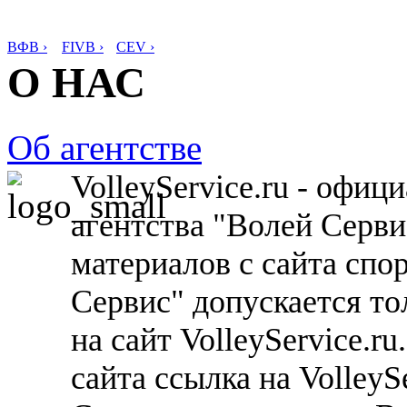
ВФВ ›
FIVB ›
CEV ›
О НАС
Об агентстве
VolleyService.ru - офи
агентства "Волей Серв
материалов с сайта спо
Сервис" допускается то
на сайт VolleyService.r
сайта ссылка на VolleyS