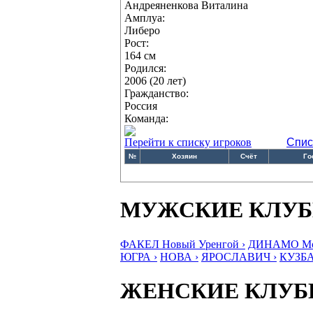
Андреяненкова Виталина
Амплуа:
Либеро
Рост:
164 см
Родился:
2006 (20 лет)
Гражданство:
Россия
Команда:
Перейти к списку игроков
Спис
№
Хозяин
Счёт
Го
МУЖСКИЕ КЛУ
ФАКЕЛ Новый Уренгой ›
ДИНАМО Мос
ЮГРА ›
НОВА ›
ЯРОСЛАВИЧ ›
КУЗБА
ЖЕНСКИЕ КЛУ