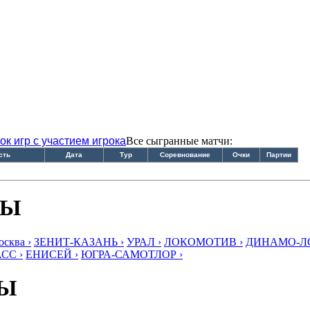
ок игр с участием игрока
Все сыгранные матчи:
сть
Дата
Тур
Соревнование
Очки
Партии
БЫ
ква ›
ЗЕНИТ-КАЗАНЬ ›
УРАЛ ›
ЛОКОМОТИВ ›
ДИНАМО-ЛО
СС ›
ЕНИСЕЙ ›
ЮГРА-САМОТЛОР ›
БЫ