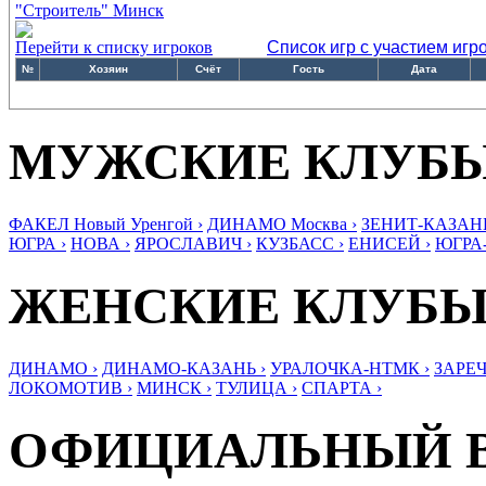
"Строитель" Минск
Перейти к списку игроков
Список игр с участием игр
№
Хозяин
Счёт
Гость
Дата
МУЖСКИЕ КЛУБ
ФАКЕЛ Новый Уренгой ›
ДИНАМО Москва ›
ЗЕНИТ-КАЗАНЬ
ЮГРА ›
НОВА ›
ЯРОСЛАВИЧ ›
КУЗБАСС ›
ЕНИСЕЙ ›
ЮГРА
ЖЕНСКИЕ КЛУБ
ДИНАМО ›
ДИНАМО-КАЗАНЬ ›
УРАЛОЧКА-НТМК ›
ЗАРЕЧ
ЛОКОМОТИВ ›
МИНСК ›
ТУЛИЦА ›
СПАРТА ›
ОФИЦИАЛЬНЫЙ 