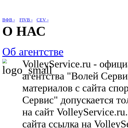
ВФВ ›
FIVB ›
CEV ›
О НАС
Об агентстве
VolleyService.ru - офи
агентства "Волей Серв
материалов с сайта спо
Сервис" допускается то
на сайт VolleyService.r
сайта ссылка на VolleyS