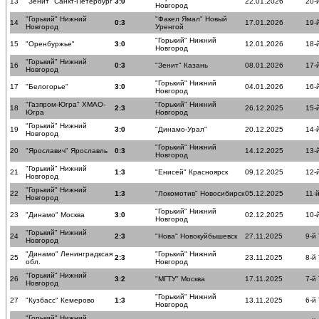
13
"Зенит" Санкт-Петербург
3:0
22.01.2026
20-
Новгород
"Горький" Нижний
"Факел Ямал" Новый
14
0:3
17.01.2026
19-
Новгород
Уренгой
"Горький" Нижний
15
"Оренбуржье"
3:0
12.01.2026
18-
Новгород
"Горький" Нижний
16
0:3
"Зенит" Казань
08.01.2026
17-
Новгород
"Горький" Нижний
17
"Белогорье"
3:0
04.01.2026
16-
Новгород
"Газпром-Югра" ХМАО-
"Горький" Нижний
18
2:3
26.12.2025
15-
Югра
Новгород
"Горький" Нижний
19
3:0
"Динамо-Урал"
20.12.2025
14-
Новгород
"Горький" Нижний
20
"Ярославич" Ярославль
0:3
14.12.2025
13-
Новгород
"Горький" Нижний
21
1:3
"Енисей" Красноярск
09.12.2025
12-
Новгород
"Горький" Нижний
22
1:3
"Локомотив" Новосибирск
05.12.2025
11-
Новгород
"Горький" Нижний
23
"Динамо" Москва
3:0
02.12.2025
10-
Новгород
"Горький" Нижний
24
2:3
"Нова" Новокуйбышевск
27.11.2025
9-й
Новгород
"Динамо" Ленинградксая
"Горький" Нижний
25
2:3
23.11.2025
8-й
обл.
Новгород
"Горький" Нижний
26
3:2
"МГТУ" Москва
17.11.2025
7-й
Новгород
"Горький" Нижний
27
"Кузбасс" Кемерово
1:3
13.11.2025
6-й
Новгород
"Горький" Нижний