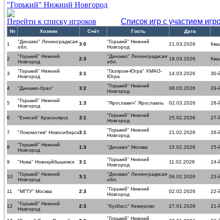
"Горький" Нижний Новгород
Перейти к списку игроков
Список игр с участием игр
№
Хозяин
Счёт
Гость
Дата
"Динамо" Ленинградксая
"Горький" Нижний
1
3:0
21.03.2026
Ква
обл.
Новгород
"Горький" Нижний
"Динамо" Ленинградксая
2
2:3
18.03.2026
Ква
Новгород
обл.
"Горький" Нижний
"Газпром-Югра" ХМАО-
3
3:1
14.03.2026
30-
Новгород
Югра
"Горький" Нижний
4
"Динамо-Урал"
3:2
08.03.2026
29-
Новгород
"Горький" Нижний
5
1:3
"Ярославич" Ярославль
02.03.2026
28-
Новгород
"Горький" Нижний
6
"Енисей" Красноярск
3:1
25.02.2026
27-
Новгород
"Горький" Нижний
7
"Локомотив" Новосибирск
3:1
21.02.2026
26-
Новгород
"Горький" Нижний
8
1:3
"Динамо" Москва
15.02.2026
25-
Новгород
"Горький" Нижний
9
"Нова" Новокуйбышевск
3:1
11.02.2026
24-
Новгород
"Горький" Нижний
"Динамо" Ленинградксая
10
3:1
06.02.2026
23-
Новгород
обл.
"Горький" Нижний
11
"МГТУ" Москва
2:3
02.02.2026
22-
Новгород
"Горький" Нижний
12
2:3
"Кузбасс" Кемерово
27.01.2026
21-
Новгород
"Горький" Нижний