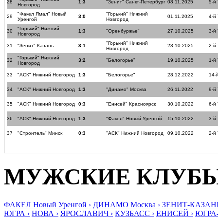
28
1:3
"Зенит" Санкт-Петербург
08.11.2025
5-й
Новгород
"Факел Ямал" Новый
"Горький" Нижний
29
3:0
01.11.2025
4-й
Уренгой
Новгород
"Горький" Нижний
30
1:3
"Оренбуржье"
27.10.2025
3-й
Новгород
"Горький" Нижний
31
"Зенит" Казань
3:1
23.10.2025
2-й
Новгород
"Горький" Нижний
32
3:2
"Белогорье"
19.10.2025
1-й
Новгород
33
"АСК" Нижний Новгород
1:3
"Белогорье"
28.12.2022
14-
34
"АСК" Нижний Новгород
1:3
"Динамо" Москва
26.11.2022
9-й
35
"АСК" Нижний Новгород
0:3
"Енисей" Красноярск
30.10.2022
6-й
36
"АСК" Нижний Новгород
1:3
"Факел" Новый Уренгой
15.10.2022
3-й
37
"Строитель" Минск
0:3
"АСК" Нижний Новгород
09.10.2022
2-й
МУЖСКИЕ КЛУБ
ФАКЕЛ Новый Уренгой ›
ДИНАМО Москва ›
ЗЕНИТ-КАЗАНЬ
ЮГРА ›
НОВА ›
ЯРОСЛАВИЧ ›
КУЗБАСС ›
ЕНИСЕЙ ›
ЮГРА