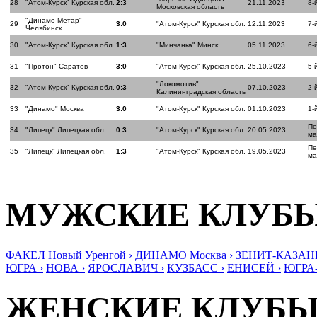
28
"Атом-Курск" Курская обл.
2:3
21.11.2023
8-
Московская область
"Динамо-Метар"
29
3:0
"Атом-Курск" Курская обл.
12.11.2023
7-
Челябинск
30
"Атом-Курск" Курская обл.
1:3
"Минчанка" Минск
05.11.2023
6-
31
"Протон" Саратов
3:0
"Атом-Курск" Курская обл.
25.10.2023
5-
"Локомотив"
32
"Атом-Курск" Курская обл.
0:3
07.10.2023
2-
Калининградская область
33
"Динамо" Москва
3:0
"Атом-Курск" Курская обл.
01.10.2023
1-
Пе
34
"Липецк" Липецкая обл.
0:3
"Атом-Курск" Курская обл.
20.05.2023
ма
Пе
35
"Липецк" Липецкая обл.
1:3
"Атом-Курск" Курская обл.
19.05.2023
ма
МУЖСКИЕ КЛУБ
ФАКЕЛ Новый Уренгой ›
ДИНАМО Москва ›
ЗЕНИТ-КАЗАНЬ
ЮГРА ›
НОВА ›
ЯРОСЛАВИЧ ›
КУЗБАСС ›
ЕНИСЕЙ ›
ЮГРА
ЖЕНСКИЕ КЛУБ