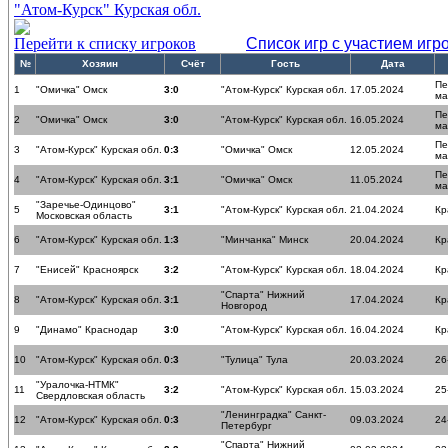
"Атом-Курск" Курская обл.
Перейти к списку игроков
Список игр с участием игр
№
Хозяин
Счёт
Гость
Дата
Пе
1
"Омичка" Омск
3:0
"Атом-Курск" Курская обл.
17.05.2024
ма
Пе
2
"Омичка" Омск
3:0
"Атом-Курск" Курская обл.
16.05.2024
ма
Пе
3
"Атом-Курск" Курская обл.
0:3
"Омичка" Омск
12.05.2024
ма
Пе
4
"Атом-Курск" Курская обл.
3:1
"Омичка" Омск
11.05.2024
ма
"Заречье-Одинцово"
5
3:1
"Атом-Курск" Курская обл.
21.04.2024
Кр
Московская область
6
"Атом-Курск" Курская обл.
1:3
"Минчанка" Минск
20.04.2024
Кр
7
"Енисей" Красноярск
3:2
"Атом-Курск" Курская обл.
18.04.2024
Кр
"Спарта" Нижний
8
"Атом-Курск" Курская обл.
3:1
17.04.2024
Кр
Новгород
9
"Динамо" Краснодар
3:0
"Атом-Курск" Курская обл.
16.04.2024
Кр
10
"Атом-Курск" Курская обл.
0:3
"Тулица" Тула
20.03.2024
26
"Уралочка-НТМК"
11
3:2
"Атом-Курск" Курская обл.
15.03.2024
25
Свердловская область
"Ленинградка" Санкт-
12
"Атом-Курск" Курская обл.
0:3
09.03.2024
24
Петербург
"Спарта" Нижний