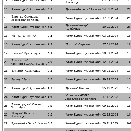
13
"Атом-Курск" Курская обл.
2:3
02.03.2024
23
Новгород
14
"Атом-Курск" Курская обл.
1:3
"Динамо-Ак Барс" Казань
24.02.2024
22
"Заречье-Одинцово"
15
3:0
"Атом-Курск" Курская обл.
17.02.2024
21
Московская область
"Динамо-Метар"
16
"Атом-Курск" Курская обл.
0:3
10.02.2024
20
Челябинск
17
"Минчанка" Минск
3:2
"Атом-Курск" Курская обл.
03.02.2024
19
18
"Атом-Курск" Курская обл.
0:3
"Протон" Саратов
27.01.2024
18
19
"Енисей" Красноярск
3:1
"Атом-Курск" Курская обл.
20.01.2024
17
"Локомотив"
20
3:0
"Атом-Курск" Курская обл.
12.01.2024
16
Калининградская область
21
"Динамо" Краснодар
3:1
"Атом-Курск" Курская обл.
08.01.2024
15
22
"Тулица" Тула
3:0
"Атом-Курск" Курская обл.
29.12.2023
13
23
"Атом-Курск" Курская обл.
0:3
"Динамо" Москва
25.12.2023
14
"Уралочка-НТМК"
24
"Атом-Курск" Курская обл.
0:3
17.12.2023
12
Свердловская область
"Ленинградка" Санкт-
25
3:0
"Атом-Курск" Курская обл.
09.12.2023
11
Петербург
"Спарта" Нижний
26
3:0
"Атом-Курск" Курская обл.
02.12.2023
10
Новгород
27
"Динамо-Ак Барс" Казань
3:0
"Атом-Курск" Курская обл.
30.11.2023
9-
"Заречье-Одинцово"