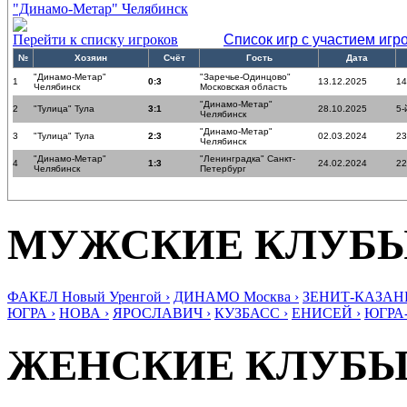
"Динамо-Метар" Челябинск
Перейти к списку игроков
Список игр с участием игр
№
Хозяин
Счёт
Гость
Дата
"Динамо-Метар"
"Заречье-Одинцово"
1
0:3
13.12.2025
14
Челябинск
Московская область
"Динамо-Метар"
2
"Тулица" Тула
3:1
28.10.2025
5-
Челябинск
"Динамо-Метар"
3
"Тулица" Тула
2:3
02.03.2024
23
Челябинск
"Динамо-Метар"
"Ленинградка" Санкт-
4
1:3
24.02.2024
22
Челябинск
Петербург
МУЖСКИЕ КЛУБ
ФАКЕЛ Новый Уренгой ›
ДИНАМО Москва ›
ЗЕНИТ-КАЗАНЬ
ЮГРА ›
НОВА ›
ЯРОСЛАВИЧ ›
КУЗБАСС ›
ЕНИСЕЙ ›
ЮГРА
ЖЕНСКИЕ КЛУБ