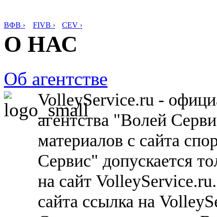
ВФВ ›
FIVB ›
CEV ›
О НАС
Об агентстве
VolleyService.ru - офи
агентства "Волей Серв
материалов с сайта спо
Сервис" допускается то
на сайт VolleyService.r
сайта ссылка на VolleyS