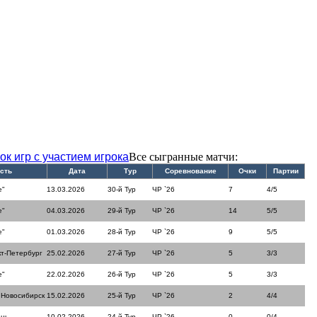
ок игр с участием игрока
Все сыгранные матчи:
сть
Дата
Тур
Соревнование
Очки
Партии
е"
13.03.2026
30-й Тур
ЧР `26
7
4/5
е"
04.03.2026
29-й Тур
ЧР `26
14
5/5
е"
01.03.2026
28-й Тур
ЧР `26
9
5/5
кт-Петербург
25.02.2026
27-й Тур
ЧР `26
5
3/3
е"
22.02.2026
26-й Тур
ЧР `26
5
3/3
 Новосибирск
15.02.2026
25-й Тур
ЧР `26
2
4/4
ань
10.02.2026
24-й Тур
ЧР `26
0
0/4