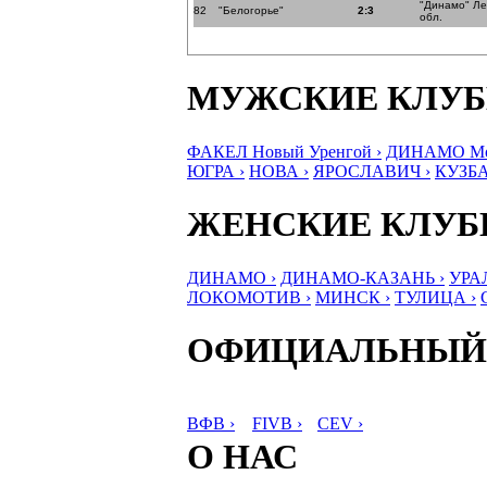
"Динамо" Ле
82
"Белогорье"
2:3
обл.
МУЖСКИЕ КЛУ
ФАКЕЛ Новый Уренгой ›
ДИНАМО Мос
ЮГРА ›
НОВА ›
ЯРОСЛАВИЧ ›
КУЗБА
ЖЕНСКИЕ КЛУ
ДИНАМО ›
ДИНАМО-КАЗАНЬ ›
УРА
ЛОКОМОТИВ ›
МИНСК ›
ТУЛИЦА ›
ОФИЦИАЛЬНЫЙ
ВФВ ›
FIVB ›
CEV ›
О НАС