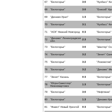
67
"Белогорье"
3:0
"Кузбасс" К
68
"Белогорье"
3:0
"Енисей" Кр
69
"Динамо-Урал"
1:3
"Белогорье"
70
"Белогорье"
3:1
"Кузбасс" К
71
"АСК" Нижний Новгород
0:3
"Белогорье"
"Динамо" Ленинградксая
72
2:3
"Белогорье"
обл.
73
"Белогорье"
3:0
"Шахтер" Со
74
"Белогорье"
3:2
"Зенит" Сан
75
"Белогорье"
3:2
"Локомотив"
76
"Белогорье"
3:2
"Динамо" Мо
77
"Зенит" Казань
0:3
"Белогорье"
"Югра-Самотлор"
78
1:3
"Белогорье"
Нижневартовск
79
"Белогорье"
3:0
"Нефтяник"
80
"Белогорье"
1:3
"Динамо-Ура
81
"Факел" Новый Уренгой
0:3
"Белогорье"