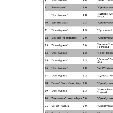
8
"Белогорье"
3:0
"Оренбуржь
"Газпром-Юг
9
"Оренбуржье"
2:3
Югра
10
"Динамо-Урал"
2:3
"Оренбуржь
11
"Оренбуржье"
2:3
"Ярославич"
12
"Енисей" Красноярск
3:0
"Оренбуржь
"Горький" Н
13
"Оренбуржье"
3:0
Новгород
14
"Оренбуржье"
1:3
"Нова" Ново
"Динамо" Ле
15
"Оренбуржье"
2:3
обл.
16
"Оренбуржье"
3:0
"МГТУ" Моск
17
"Оренбуржье"
3:2
"Кузбасс" К
18
"Зенит" Санкт-Петербург
3:0
"Оренбуржь
"Факел Ямал
19
"Оренбуржье"
1:3
Уренгой
20
"Локомотив" Новосибирск
3:0
"Оренбуржь
21
"Зенит" Казань
3:0
"Оренбуржь