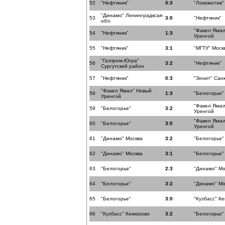
52
"Нефтяник"
0:3
"Локомотив"
"Динамо" Ленинградксая
53
3:0
"Нефтяник"
обл.
"Факел Ямал
54
"Нефтяник"
1:3
Уренгой
55
"Нефтяник"
3:1
"МГТУ" Моск
"Газпром-Югра"
56
3:2
"Нефтяник"
Сургутский район
57
"Нефтяник"
0:3
"Зенит" Сан
"Факел Ямал" Новый
58
1:3
"Белогорье"
Уренгой
"Факел Ямал
59
"Белогорье"
3:2
Уренгой
"Факел Ямал
60
"Белогорье"
3:0
Уренгой
61
"Динамо" Москва
3:2
"Белогорье"
62
"Динамо" Москва
3:1
"Белогорье"
63
"Белогорье"
2:3
"Динамо" Мо
64
"Белогорье"
3:2
"Динамо" Мо
65
"Белогорье"
3:0
"Кузбасс" К
66
"Кузбасс" Кемерово
3:2
"Белогорье"