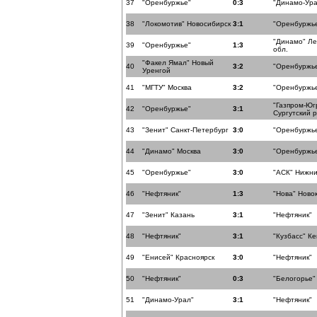
37
"Оренбуржье"
0:3
"Динамо-Ура
38
"Локомотив" Новосибирск
3:1
"Оренбуржь
"Динамо" Ле
39
"Оренбуржье"
1:3
обл.
"Факел Ямал" Новый
40
3:2
"Оренбуржь
Уренгой
41
"МГТУ" Москва
3:2
"Оренбуржь
"Газпром-Юг
42
"Оренбуржье"
3:1
Сургутский 
43
"Зенит" Санкт-Петербург
3:0
"Оренбуржь
44
"Динамо" Москва
3:0
"Оренбуржь
45
"Оренбуржье"
3:0
"АСК" Нижни
46
"Нефтяник"
1:3
"Нова" Ново
47
"Зенит" Казань
3:1
"Нефтяник"
48
"Нефтяник"
3:1
"Кузбасс" К
49
"Енисей" Красноярск
3:0
"Нефтяник"
50
"Нефтяник"
0:3
"Белогорье"
51
"Динамо-Урал"
3:1
"Нефтяник"