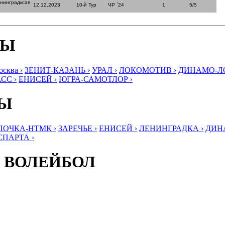
нинградксая
12.12.2023
10-й Тур
ЧР `24
1
5/5
БЫ
ква ›
ЗЕНИТ-КАЗАНЬ ›
УРАЛ ›
ЛОКОМОТИВ ›
ДИНАМО-ЛО
СС ›
ЕНИСЕЙ ›
ЮГРА-САМОТЛОР ›
БЫ
ЛОЧКА-НТМК ›
ЗАРЕЧЬЕ ›
ЕНИСЕЙ ›
ЛЕНИНГРАДКА ›
ДИНА
СПАРТА ›
 ВОЛЕЙБОЛ