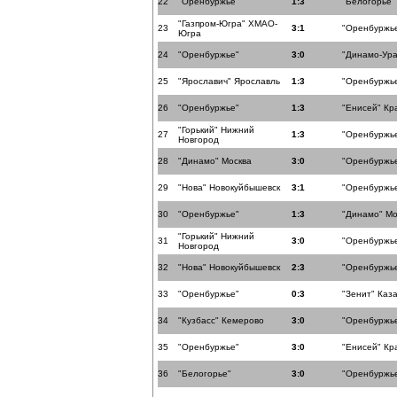
22
"Оренбуржье"
1:3
"Белогорье"
"Газпром-Югра" ХМАО-
23
3:1
"Оренбуржь
Югра
24
"Оренбуржье"
3:0
"Динамо-Ура
25
"Ярославич" Ярославль
1:3
"Оренбуржь
26
"Оренбуржье"
1:3
"Енисей" Кр
"Горький" Нижний
27
1:3
"Оренбуржь
Новгород
28
"Динамо" Москва
3:0
"Оренбуржь
29
"Нова" Новокуйбышевск
3:1
"Оренбуржь
30
"Оренбуржье"
1:3
"Динамо" Мо
"Горький" Нижний
31
3:0
"Оренбуржь
Новгород
32
"Нова" Новокуйбышевск
2:3
"Оренбуржь
33
"Оренбуржье"
0:3
"Зенит" Каз
34
"Кузбасс" Кемерово
3:0
"Оренбуржь
35
"Оренбуржье"
3:0
"Енисей" Кр
36
"Белогорье"
3:0
"Оренбуржь