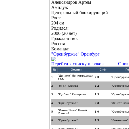
Александров Артем
Амплуа:
Центральный блокирующий
Рост:
204 см
Родился:
2006 (20 лет)
Гражданство:
Россия
Команда:
"Оренбуржье" Оренбург
Перейти к списку игроков
Спис
№
Хозяин
Счёт
Го
"Динамо" Ленинградксая
1
2:3
"Оренбуржь
обл.
2
"МГТУ" Москва
3:2
"Оренбуржь
3
"Кузбасс" Кемерово
2:3
"Оренбуржь
4
"Оренбуржье"
0:3
"Зенит" Сан
"Факел Ямал" Новый
5
3:0
"Оренбуржь
Уренгой
6
"Оренбуржье"
1:3
"Локомотив"
7
"Оренбуржье"
1:3
"Зенит" Каз