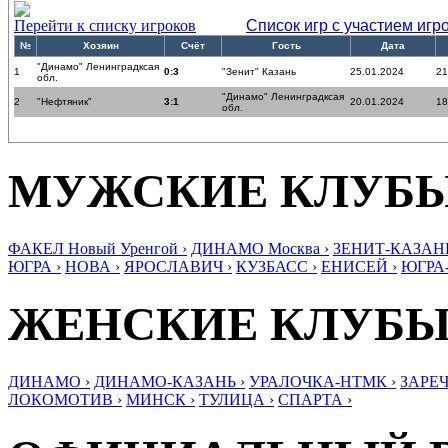
Перейти к списку игроков
Список игр с участием игр
№
Хозяин
Счёт
Гость
Дата
"Динамо" Ленинградксая
1
0:3
"Зенит" Казань
25.01.2024
21
обл.
"Динамо" Ленинградксая
2
"Нефтяник"
3:1
20.01.2024
18
обл.
МУЖСКИЕ КЛУБ
ФАКЕЛ Новый Уренгой ›
ДИНАМО Москва ›
ЗЕНИТ-КАЗАНЬ
ЮГРА ›
НОВА ›
ЯРОСЛАВИЧ ›
КУЗБАСС ›
ЕНИСЕЙ ›
ЮГРА
ЖЕНСКИЕ КЛУБ
ДИНАМО ›
ДИНАМО-КАЗАНЬ ›
УРАЛОЧКА-НТМК ›
ЗАРЕЧ
ЛОКОМОТИВ ›
МИНСК ›
ТУЛИЦА ›
СПАРТА ›