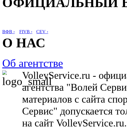
ОФИЦИАЛЬНЫЙ 
ВФВ ›
FIVB ›
CEV ›
О НАС
Об агентстве
VolleyService.ru - офи
агентства "Волей Серв
материалов с сайта спо
Сервис" допускается то
на сайт VolleyService.r