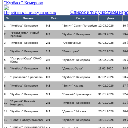
"Кузбасс" Кемерово
Перейти к списку игроков
Список игр с участием игр
№
Хозяин
Счёт
Гость
Дата
1
"Кузбасс" Кемерово
0:3
"Зенит" Санкт-Петербург
12.03.2026
30-
"Факел Ямал" Новый
2
0:3
"Кузбасс" Кемерово
06.03.2026
29-
Уренгой
3
"Кузбасс" Кемерово
2:3
"Оренбуржье"
01.03.2026
28-
4
"Кузбасс" Кемерово
1:3
"Белогорье"
20.02.2026
26-
"Газпром-Югра" ХМАО-
5
3:2
"Кузбасс" Кемерово
15.02.2026
25-
Югра
6
"Кузбасс" Кемерово
0:3
"Динамо-Урал"
11.02.2026
24-
7
"Ярославич" Ярославль
0:3
"Кузбасс" Кемерово
07.02.2026
23-
8
"Кузбасс" Кемерово
0:3
"Зенит" Казань
04.02.2026
27-
9
"Кузбасс" Кемерово
3:1
"Енисей" Красноярск
31.01.2026
22-
"Горький" Нижний
10
2:3
"Кузбасс" Кемерово
27.01.2026
21-
Новгород
11
"Кузбасс" Кемерово
0:3
"Динамо" Москва
23.01.2026
20-
12
"Нова" Новокуйбышевск
3:1
"Кузбасс" Кемерово
18.01.2026
19-
"Динамо" Ленинградксая