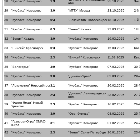
28
"Кузбасс" Кемерово
1:3
25.10.2025
3-й
обл.
29
"Кузбасс" Кемерово
3:0
"МГТУ" Москва
23.10.2025
2-й
30
"Кузбасс" Кемерово
0:3
"Локомотив" Новосибирск
18.10.2025
1-й
31
"Кузбасс" Кемерово
0:3
"Зенит" Казань
23.03.2025
1/4
32
"Зенит" Казань
3:0
"Кузбасс" Кемерово
19.03.2025
1/4
33
"Енисей" Красноярск
0:3
"Кузбасс" Кемерово
15.03.2025
Ква
34
"Кузбасс" Кемерово
2:3
"Енисей" Красноярск
11.03.2025
Ква
35
"Белогорье"
3:0
"Кузбасс" Кемерово
07.03.2025
30-
36
"Кузбасс" Кемерово
3:0
"Динамо-Урал"
02.03.2025
29-
37
"Локомотив" Новосибирск
3:1
"Кузбасс" Кемерово
26.02.2025
28-
"Динамо" Ленинградксая
38
"Кузбасс" Кемерово
2:3
23.02.2025
27-
обл.
"Факел Ямал" Новый
39
2:3
"Кузбасс" Кемерово
16.02.2025
26-
Уренгой
40
"Кузбасс" Кемерово
3:0
"Оренбуржье"
08.02.2025
25-
"Газпром-Югра" ХМАО-
41
3:1
"Кузбасс" Кемерово
01.02.2025
24-
Югра
42
"Кузбасс" Кемерово
2:3
"Зенит" Санкт-Петербург
26.01.2025
23-