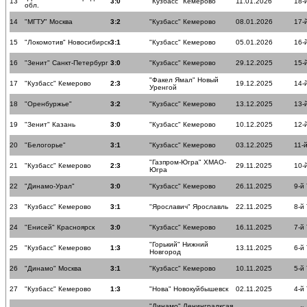
13
3:0
"Кузбасс" Кемерово
11.01.2026
18-
обл.
14
"МГТУ" Москва
3:2
"Кузбасс" Кемерово
08.01.2026
17-
15
"Локомотив" Новосибирск
3:1
"Кузбасс" Кемерово
05.01.2026
16-
16
"Зенит" Санкт-Петербург
3:0
"Кузбасс" Кемерово
29.12.2025
15-
"Факел Ямал" Новый
17
"Кузбасс" Кемерово
2:3
19.12.2025
14-
Уренгой
18
"Оренбуржье"
3:2
"Кузбасс" Кемерово
13.12.2025
13-
19
"Зенит" Казань
3:0
"Кузбасс" Кемерово
10.12.2025
12-
20
"Белогорье"
3:1
"Кузбасс" Кемерово
03.12.2025
11-
"Газпром-Югра" ХМАО-
21
"Кузбасс" Кемерово
2:3
29.11.2025
10-
Югра
22
"Динамо-Урал"
3:0
"Кузбасс" Кемерово
26.11.2025
9-й
23
"Кузбасс" Кемерово
3:1
"Ярославич" Ярославль
22.11.2025
8-й
24
"Енисей" Красноярск
3:0
"Кузбасс" Кемерово
16.11.2025
7-й
"Горький" Нижний
25
"Кузбасс" Кемерово
1:3
13.11.2025
6-й
Новгород
26
"Динамо" Москва
3:1
"Кузбасс" Кемерово
10.11.2025
5-й
27
"Кузбасс" Кемерово
1:3
"Нова" Новокуйбышевск
02.11.2025
4-й
"Динамо" Ленинградксая