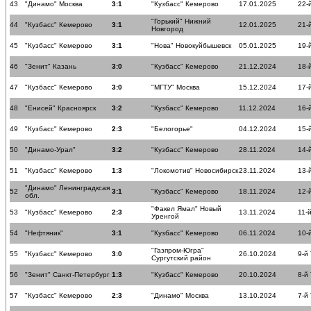
43
"Динамо" Москва
3:1
"Кузбасс" Кемерово
17.01.2025
22-
"Горький" Нижний
44
"Кузбасс" Кемерово
3:1
12.01.2025
21-
Новгород
45
"Кузбасс" Кемерово
3:1
"Нова" Новокуйбышевск
05.01.2025
19-
46
"Зенит" Казань
3:0
"Кузбасс" Кемерово
21.12.2024
18-
47
"Кузбасс" Кемерово
3:0
"МГТУ" Москва
15.12.2024
17-
48
"Енисей" Красноярск
3:2
"Кузбасс" Кемерово
11.12.2024
16-
49
"Кузбасс" Кемерово
2:3
"Белогорье"
04.12.2024
15-
50
"Динамо-Урал"
3:2
"Кузбасс" Кемерово
28.11.2024
14-
51
"Кузбасс" Кемерово
1:3
"Локомотив" Новосибирск
23.11.2024
13-
"Динамо" Ленинградксая
52
3:1
"Кузбасс" Кемерово
18.11.2024
12-
обл.
"Факел Ямал" Новый
53
"Кузбасс" Кемерово
2:3
13.11.2024
11-
Уренгой
54
"Нефтяник"
3:1
"Кузбасс" Кемерово
06.11.2024
10-
"Газпром-Югра"
55
"Кузбасс" Кемерово
3:0
26.10.2024
9-й
Сургутский район
56
"Зенит" Санкт-Петербург
1:3
"Кузбасс" Кемерово
20.10.2024
8-й
57
"Кузбасс" Кемерово
2:3
"Динамо" Москва
13.10.2024
7-й