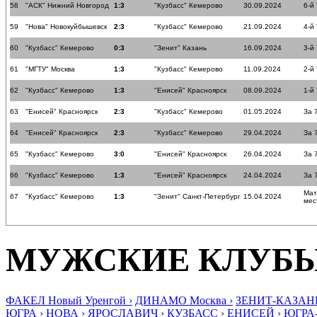
58
"АСК" Нижний Новгород
1:3
"Кузбасс" Кемерово
30.09.2024
6-й
59
"Нова" Новокуйбышевск
2:3
"Кузбасс" Кемерово
21.09.2024
4-й
60
"Кузбасс" Кемерово
0:3
"Зенит" Казань
16.09.2024
3-й
61
"МГТУ" Москва
1:3
"Кузбасс" Кемерово
11.09.2024
2-й
62
"Кузбасс" Кемерово
1:3
"Енисей" Красноярск
08.09.2024
1-й
63
"Енисей" Красноярск
2:3
"Кузбасс" Кемерово
01.05.2024
За 
64
"Енисей" Красноярск
2:3
"Кузбасс" Кемерово
29.04.2024
За 
65
"Кузбасс" Кемерово
3:0
"Енисей" Красноярск
26.04.2024
За 
66
"Кузбасс" Кемерово
1:3
"Енисей" Красноярск
24.04.2024
За 
Мат
67
"Кузбасс" Кемерово
1:3
"Зенит" Санкт-Петербург
15.04.2024
мес
МУЖСКИЕ КЛУБ
ФАКЕЛ Новый Уренгой ›
ДИНАМО Москва ›
ЗЕНИТ-КАЗАНЬ
ЮГРА ›
НОВА ›
ЯРОСЛАВИЧ ›
КУЗБАСС ›
ЕНИСЕЙ ›
ЮГРА