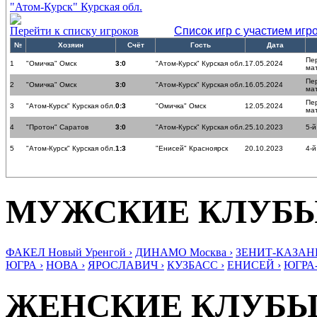
"Атом-Курск" Курская обл.
Перейти к списку игроков
Список игр с участием игр
№
Хозяин
Счёт
Гость
Дата
Пе
1
"Омичка" Омск
3:0
"Атом-Курск" Курская обл.
17.05.2024
ма
Пе
2
"Омичка" Омск
3:0
"Атом-Курск" Курская обл.
16.05.2024
ма
Пе
3
"Атом-Курск" Курская обл.
0:3
"Омичка" Омск
12.05.2024
ма
4
"Протон" Саратов
3:0
"Атом-Курск" Курская обл.
25.10.2023
5-й
5
"Атом-Курск" Курская обл.
1:3
"Енисей" Красноярск
20.10.2023
4-й
МУЖСКИЕ КЛУБ
ФАКЕЛ Новый Уренгой ›
ДИНАМО Москва ›
ЗЕНИТ-КАЗАНЬ
ЮГРА ›
НОВА ›
ЯРОСЛАВИЧ ›
КУЗБАСС ›
ЕНИСЕЙ ›
ЮГРА
ЖЕНСКИЕ КЛУБ