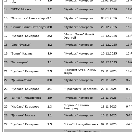
13
3:0
"Кузбасс" Кемерово
11.01.2026
18-й
обл.
14
"МГТУ" Москва
3:2
"Кузбасс" Кемерово
08.01.2026
17-й
15
"Локомотив" Новосибирск
3:1
"Кузбасс" Кемерово
05.01.2026
16-й
16
"Зенит" Санкт-Петербург
3:0
"Кузбасс" Кемерово
29.12.2025
15-й
"Факел Ямал" Новый
17
"Кузбасс" Кемерово
2:3
19.12.2025
14-й
Уренгой
18
"Оренбуржье"
3:2
"Кузбасс" Кемерово
13.12.2025
13-й
19
"Зенит" Казань
3:0
"Кузбасс" Кемерово
10.12.2025
12-й
20
"Белогорье"
3:1
"Кузбасс" Кемерово
03.12.2025
11-й
"Газпром-Югра" ХМАО-
21
"Кузбасс" Кемерово
2:3
29.11.2025
10-й
Югра
22
"Динамо-Урал"
3:0
"Кузбасс" Кемерово
26.11.2025
9-й 
23
"Кузбасс" Кемерово
3:1
"Ярославич" Ярославль
22.11.2025
8-й 
24
"Енисей" Красноярск
3:0
"Кузбасс" Кемерово
16.11.2025
7-й 
"Горький" Нижний
25
"Кузбасс" Кемерово
1:3
13.11.2025
6-й 
Новгород
26
"Динамо" Москва
3:1
"Кузбасс" Кемерово
10.11.2025
5-й 
27
"Кузбасс" Кемерово
1:3
"Нова" Новокуйбышевск
02.11.2025
4-й 
"Динамо" Ленинградксая