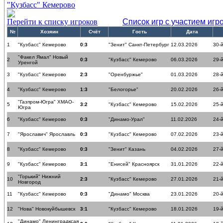
"Кузбасс" Кемерово
Перейти к списку игроков
Список игр с участием игр
№
Хозяин
Счёт
Гость
Дата
1
"Кузбасс" Кемерово
0:3
"Зенит" Санкт-Петербург
12.03.2026
30-й
"Факел Ямал" Новый
2
0:3
"Кузбасс" Кемерово
06.03.2026
29-й
Уренгой
3
"Кузбасс" Кемерово
2:3
"Оренбуржье"
01.03.2026
28-й
4
"Кузбасс" Кемерово
1:3
"Белогорье"
20.02.2026
26-й
"Газпром-Югра" ХМАО-
5
3:2
"Кузбасс" Кемерово
15.02.2026
25-й
Югра
6
"Кузбасс" Кемерово
0:3
"Динамо-Урал"
11.02.2026
24-й
7
"Ярославич" Ярославль
0:3
"Кузбасс" Кемерово
07.02.2026
23-й
8
"Кузбасс" Кемерово
0:3
"Зенит" Казань
04.02.2026
27-й
9
"Кузбасс" Кемерово
3:1
"Енисей" Красноярск
31.01.2026
22-й
"Горький" Нижний
10
2:3
"Кузбасс" Кемерово
27.01.2026
21-й
Новгород
11
"Кузбасс" Кемерово
0:3
"Динамо" Москва
23.01.2026
20-й
12
"Нова" Новокуйбышевск
3:1
"Кузбасс" Кемерово
18.01.2026
19-й
"Динамо" Ленинградксая