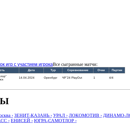
ок игр с участием игрока
Все сыгранные матчи:
сть
Дата
Тур
Соревнование
Очки
Партии
тлор"
14.04.2024
Оренбург
ЧР`24 PlayOut
1
4/4
ск
БЫ
ква ›
ЗЕНИТ-КАЗАНЬ ›
УРАЛ ›
ЛОКОМОТИВ ›
ДИНАМО-ЛО
СС ›
ЕНИСЕЙ ›
ЮГРА-САМОТЛОР ›