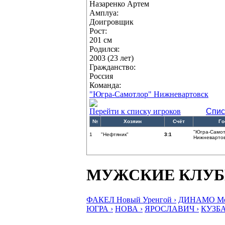
Назаренко Артем
Амплуа:
Доигровщик
Рост:
201 см
Родился:
2003 (23 лет)
Гражданство:
Россия
Команда:
"Югра-Самотлор" Нижневартовск
Перейти к списку игроков
Спис
№
Хозяин
Счёт
Го
"Югра-Само
1
"Нефтяник"
3:1
Нижневартов
МУЖСКИЕ КЛУ
ФАКЕЛ Новый Уренгой ›
ДИНАМО Мос
ЮГРА ›
НОВА ›
ЯРОСЛАВИЧ ›
КУЗБА