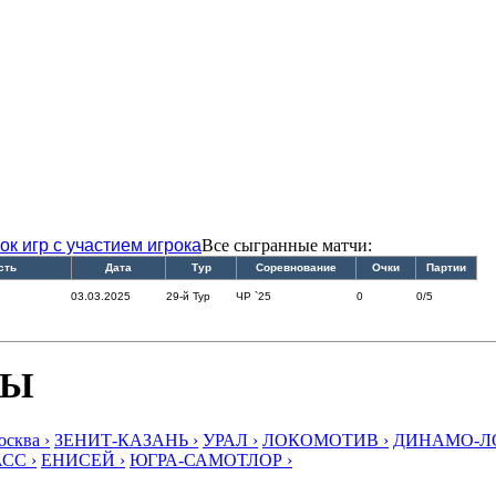
ок игр с участием игрока
Все сыгранные матчи:
сть
Дата
Тур
Соревнование
Очки
Партии
03.03.2025
29-й Тур
ЧР `25
0
0/5
БЫ
ква ›
ЗЕНИТ-КАЗАНЬ ›
УРАЛ ›
ЛОКОМОТИВ ›
ДИНАМО-ЛО
СС ›
ЕНИСЕЙ ›
ЮГРА-САМОТЛОР ›