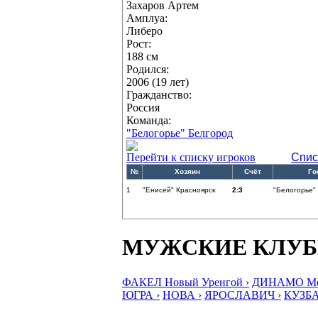
Захаров Артем
Амплуа:
Либеро
Рост:
188 см
Родился:
2006 (19 лет)
Гражданство:
Россия
Команда:
"Белогорье" Белгород
Перейти к списку игроков
Спис
№
Хозяин
Счёт
Го
1
"Енисей" Красноярск
2:3
"Белогорье"
МУЖСКИЕ КЛУ
ФАКЕЛ Новый Уренгой ›
ДИНАМО Мос
ЮГРА ›
НОВА ›
ЯРОСЛАВИЧ ›
КУЗБА