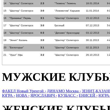
14
"Шахтер" Солигорск
2:3
"Тюмень" Тюмень
18.01.2014
9-
15
"Шахтер" Солигорск
3:0
"Локомотив" Харьков
11.01.2014
8-
16
"Прикамье" Пермь
3:1
"Шахтер" Солигорск
15.12.2013
6-
17
"Шахтер" Солигорск
3:0
Грозный
07.12.2013
5-
18
"Шахтер" Солигорск
0:3
"Динамо" Краснодар
03.12.2013
3-
19
"Зенит" Казань
3:0
"Шахтер" Солигорск
30.11.2013
4-
20
"Белогорье"
3:1
"Шахтер" Солигорск
02.11.2013
2-
21
"Урал" Уфа
3:2
"Шахтер" Солигорск
26.10.2013
1-
МУЖСКИЕ КЛУБ
ФАКЕЛ Новый Уренгой ›
ДИНАМО Москва ›
ЗЕНИТ-КАЗАНЬ
ЮГРА ›
НОВА ›
ЯРОСЛАВИЧ ›
КУЗБАСС ›
ЕНИСЕЙ ›
ЮГРА
ЖЕНСКИЕ КЛУБ