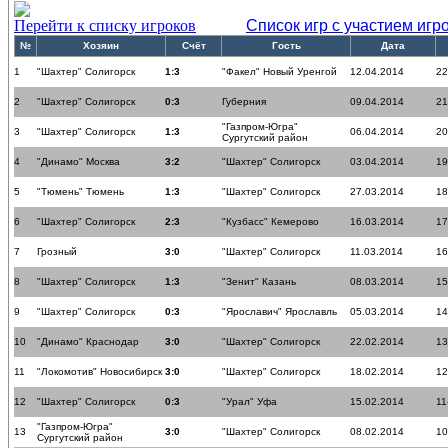
Перейти к списку игроков
Список игр с участием игр
№
Хозяин
Счёт
Гость
Дата
1
"Шахтер" Солигорск
1:3
"Факел" Новый Уренгой
12.04.2014
22
2
"Шахтер" Солигорск
0:3
Губерния
09.04.2014
21
"Газпром-Югра"
3
"Шахтер" Солигорск
1:3
06.04.2014
20
Сургутский район
4
"Динамо" Москва
3:2
"Шахтер" Солигорск
03.04.2014
19
5
"Тюмень" Тюмень
1:3
"Шахтер" Солигорск
27.03.2014
18
6
"Шахтер" Солигорск
2:3
"Кузбасс" Кемерово
16.03.2014
17
7
Грозный
3:0
"Шахтер" Солигорск
11.03.2014
16
8
"Шахтер" Солигорск
1:3
"Зенит" Казань
08.03.2014
15
9
"Шахтер" Солигорск
0:3
"Ярославич" Ярославль
05.03.2014
14
10
"Динамо" Краснодар
3:0
"Шахтер" Солигорск
22.02.2014
13
11
"Локомотив" Новосибирск
3:0
"Шахтер" Солигорск
18.02.2014
12
12
"Шахтер" Солигорск
0:3
"Урал" Уфа
15.02.2014
11
"Газпром-Югра"
13
3:0
"Шахтер" Солигорск
08.02.2014
10
Сургутский район