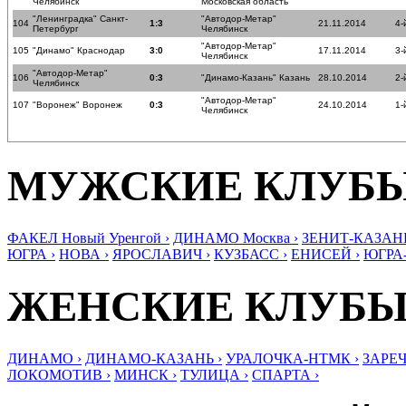
Челябинск
Московская область
"Ленинградка" Санкт-
"Автодор-Метар"
104
1:3
21.11.2014
4-
Петербург
Челябинск
"Автодор-Метар"
105
"Динамо" Краснодар
3:0
17.11.2014
3-
Челябинск
"Автодор-Метар"
106
0:3
"Динамо-Казань" Казань
28.10.2014
2-
Челябинск
"Автодор-Метар"
107
"Воронеж" Воронеж
0:3
24.10.2014
1-
Челябинск
МУЖСКИЕ КЛУБ
ФАКЕЛ Новый Уренгой ›
ДИНАМО Москва ›
ЗЕНИТ-КАЗАНЬ
ЮГРА ›
НОВА ›
ЯРОСЛАВИЧ ›
КУЗБАСС ›
ЕНИСЕЙ ›
ЮГРА
ЖЕНСКИЕ КЛУБ
ДИНАМО ›
ДИНАМО-КАЗАНЬ ›
УРАЛОЧКА-НТМК ›
ЗАРЕЧ
ЛОКОМОТИВ ›
МИНСК ›
ТУЛИЦА ›
СПАРТА ›