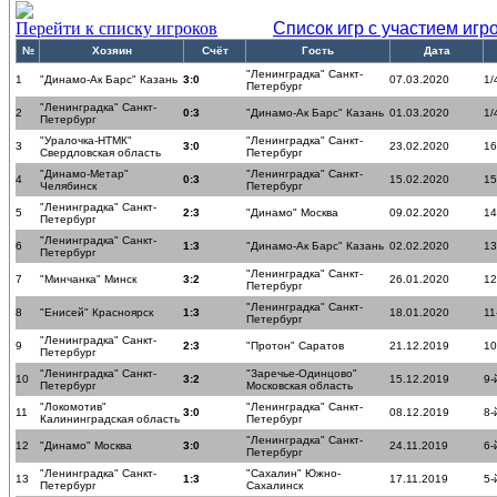
Перейти к списку игроков
Список игр с участием игр
№
Хозяин
Счёт
Гость
Дата
"Ленинградка" Санкт-
1
"Динамо-Ак Барс" Казань
3:0
07.03.2020
1/
Петербург
"Ленинградка" Санкт-
2
0:3
"Динамо-Ак Барс" Казань
01.03.2020
1/
Петербург
"Уралочка-НТМК"
"Ленинградка" Санкт-
3
3:0
23.02.2020
16
Свердловская область
Петербург
"Динамо-Метар"
"Ленинградка" Санкт-
4
0:3
15.02.2020
15
Челябинск
Петербург
"Ленинградка" Санкт-
5
2:3
"Динамо" Москва
09.02.2020
14
Петербург
"Ленинградка" Санкт-
6
1:3
"Динамо-Ак Барс" Казань
02.02.2020
13
Петербург
"Ленинградка" Санкт-
7
"Минчанка" Минск
3:2
26.01.2020
12
Петербург
"Ленинградка" Санкт-
8
"Енисей" Красноярск
1:3
18.01.2020
11
Петербург
"Ленинградка" Санкт-
9
2:3
"Протон" Саратов
21.12.2019
10
Петербург
"Ленинградка" Санкт-
"Заречье-Одинцово"
10
3:2
15.12.2019
9-
Петербург
Московская область
"Локомотив"
"Ленинградка" Санкт-
11
3:0
08.12.2019
8-
Калининградская область
Петербург
"Ленинградка" Санкт-
12
"Динамо" Москва
3:0
24.11.2019
6-
Петербург
"Ленинградка" Санкт-
"Сахалин" Южно-
13
1:3
17.11.2019
5-
Петербург
Сахалинск