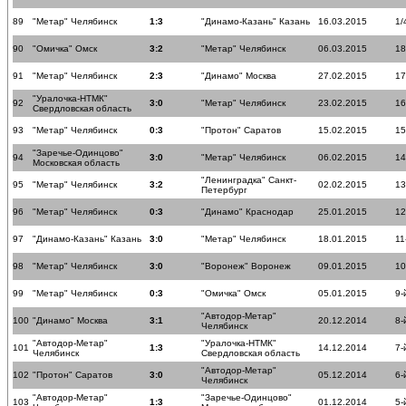
89
"Метар" Челябинск
1:3
"Динамо-Казань" Казань
16.03.2015
1/
90
"Омичка" Омск
3:2
"Метар" Челябинск
06.03.2015
18
91
"Метар" Челябинск
2:3
"Динамо" Москва
27.02.2015
17
"Уралочка-НТМК"
92
3:0
"Метар" Челябинск
23.02.2015
16
Свердловская область
93
"Метар" Челябинск
0:3
"Протон" Саратов
15.02.2015
15
"Заречье-Одинцово"
94
3:0
"Метар" Челябинск
06.02.2015
14
Московская область
"Ленинградка" Санкт-
95
"Метар" Челябинск
3:2
02.02.2015
13
Петербург
96
"Метар" Челябинск
0:3
"Динамо" Краснодар
25.01.2015
12
97
"Динамо-Казань" Казань
3:0
"Метар" Челябинск
18.01.2015
11
98
"Метар" Челябинск
3:0
"Воронеж" Воронеж
09.01.2015
10
99
"Метар" Челябинск
0:3
"Омичка" Омск
05.01.2015
9-
"Автодор-Метар"
100
"Динамо" Москва
3:1
20.12.2014
8-
Челябинск
"Автодор-Метар"
"Уралочка-НТМК"
101
1:3
14.12.2014
7-
Челябинск
Свердловская область
"Автодор-Метар"
102
"Протон" Саратов
3:0
05.12.2014
6-
Челябинск
"Автодор-Метар"
"Заречье-Одинцово"
103
1:3
01.12.2014
5-