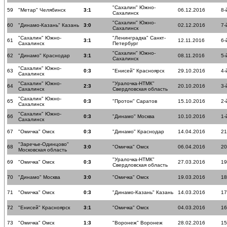
"Сахалин" Южно-
59
"Метар" Челябинск
3:1
06.12.2016
8-
Сахалинск
"Сахалин" Южно-
60
"Динамо-Казань" Казань
3:0
02.12.2016
7-
Сахалинск
"Сахалин" Южно-
"Ленинградка" Санкт-
61
3:1
12.11.2016
6-
Сахалинск
Петербург
"Сахалин" Южно-
62
"Динамо" Краснодар
3:1
08.11.2016
5-
Сахалинск
"Сахалин" Южно-
63
0:3
"Енисей" Красноярск
29.10.2016
4-
Сахалинск
"Сахалин" Южно-
"Уралочка-НТМК"
64
2:3
20.10.2016
3-
Сахалинск
Свердловская область
"Сахалин" Южно-
65
0:3
"Протон" Саратов
15.10.2016
2-
Сахалинск
"Сахалин" Южно-
66
0:3
"Динамо" Москва
10.10.2016
1-
Сахалинск
67
"Омичка" Омск
0:3
"Динамо" Краснодар
14.04.2016
21
"Заречье-Одинцово"
68
3:0
"Омичка" Омск
06.04.2016
20
Московская область
"Уралочка-НТМК"
69
"Омичка" Омск
0:3
27.03.2016
19
Свердловская область
70
"Динамо" Москва
3:0
"Омичка" Омск
19.03.2016
18
71
"Омичка" Омск
0:3
"Динамо-Казань" Казань
14.03.2016
17
72
"Енисей" Красноярск
3:1
"Омичка" Омск
04.03.2016
16
73
"Омичка" Омск
1:3
"Воронеж" Воронеж
28.02.2016
15