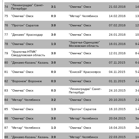
"Ленинградка" Санкт-
74
3:1
"Омичка" Омск
21.02.2016
14
Петербург
75
"Омичка" Омск
0:3
"Метар" Челябинск
14.02.2016
13
76
"Протон" Саратов
3:0
"Омичка" Омск
07.02.2016
12
77
"Динамо" Краснодар
3:0
"Омичка" Омск
24.01.2016
10
"Заречье-Одинцово"
78
"Омичка" Омск
1:3
16.01.2016
9-
Московская область
"Уралочка-НТМК"
79
3:0
"Омичка" Омск
12.01.2016
8-
Свердловская область
80
"Динамо-Казань" Казань
3:0
"Омичка" Омск
07.11.2015
6-
81
"Омичка" Омск
0:3
"Енисей" Красноярск
04.11.2015
5-
82
"Воронеж" Воронеж
0:3
"Омичка" Омск
01.11.2015
4-
"Ленинградка" Санкт-
83
"Омичка" Омск
0:3
24.10.2015
3-
Петербург
84
"Метар" Челябинск
3:2
"Омичка" Омск
20.10.2015
2-
85
"Омичка" Омск
1:3
"Протон" Саратов
16.10.2015
1-
86
"Омичка" Омск
3:0
"Метар" Челябинск
20.04.2015
За
87
"Метар" Челябинск
1:3
"Омичка" Омск
16.04.2015
За
88
"Динамо-Казань" Казань
3:0
"Метар" Челябинск
22.03.2015
1/