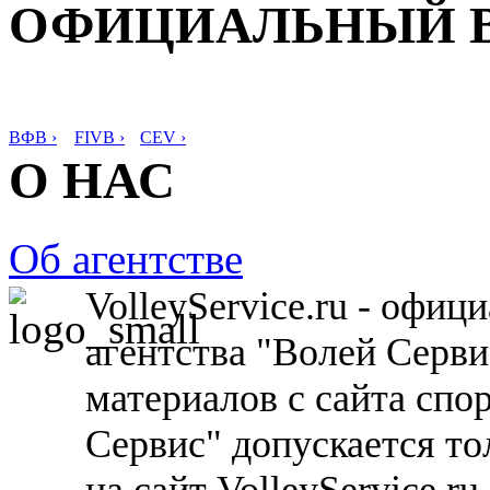
ОФИЦИАЛЬНЫЙ 
ВФВ ›
FIVB ›
CEV ›
О НАС
Об агентстве
VolleyService.ru - офи
агентства "Волей Серв
материалов с сайта спо
Сервис" допускается то
на сайт VolleyService.r