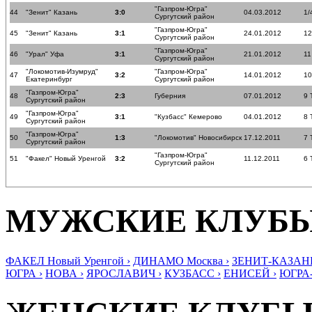
"Газпром-Югра"
44
"Зенит" Казань
3:0
04.03.2012
1/
Сургутский район
"Газпром-Югра"
45
"Зенит" Казань
3:1
24.01.2012
12
Сургутский район
"Газпром-Югра"
46
"Урал" Уфа
3:1
21.01.2012
11
Сургутский район
"Локомотив-Изумруд"
"Газпром-Югра"
47
3:2
14.01.2012
10
Екатеринбург
Сургутский район
"Газпром-Югра"
48
2:3
Губерния
07.01.2012
9 
Сургутский район
"Газпром-Югра"
49
3:1
"Кузбасс" Кемерово
04.01.2012
8 
Сургутский район
"Газпром-Югра"
50
1:3
"Локомотив" Новосибирск
17.12.2011
7 
Сургутский район
"Газпром-Югра"
51
"Факел" Новый Уренгой
3:2
11.12.2011
6 
Сургутский район
МУЖСКИЕ КЛУБ
ФАКЕЛ Новый Уренгой ›
ДИНАМО Москва ›
ЗЕНИТ-КАЗАНЬ
ЮГРА ›
НОВА ›
ЯРОСЛАВИЧ ›
КУЗБАСС ›
ЕНИСЕЙ ›
ЮГРА