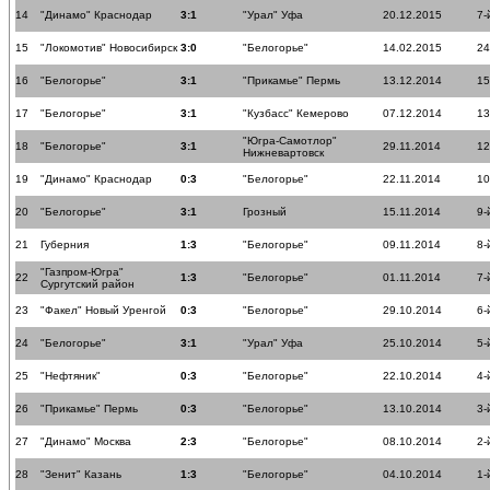
14
"Динамо" Краснодар
3:1
"Урал" Уфа
20.12.2015
7-
15
"Локомотив" Новосибирск
3:0
"Белогорье"
14.02.2015
24
16
"Белогорье"
3:1
"Прикамье" Пермь
13.12.2014
15
17
"Белогорье"
3:1
"Кузбасс" Кемерово
07.12.2014
13
"Югра-Самотлор"
18
"Белогорье"
3:1
29.11.2014
12
Нижневартовск
19
"Динамо" Краснодар
0:3
"Белогорье"
22.11.2014
10
20
"Белогорье"
3:1
Грозный
15.11.2014
9-
21
Губерния
1:3
"Белогорье"
09.11.2014
8-
"Газпром-Югра"
22
1:3
"Белогорье"
01.11.2014
7-
Сургутский район
23
"Факел" Новый Уренгой
0:3
"Белогорье"
29.10.2014
6-
24
"Белогорье"
3:1
"Урал" Уфа
25.10.2014
5-
25
"Нефтяник"
0:3
"Белогорье"
22.10.2014
4-
26
"Прикамье" Пермь
0:3
"Белогорье"
13.10.2014
3-
27
"Динамо" Москва
2:3
"Белогорье"
08.10.2014
2-
28
"Зенит" Казань
1:3
"Белогорье"
04.10.2014
1-