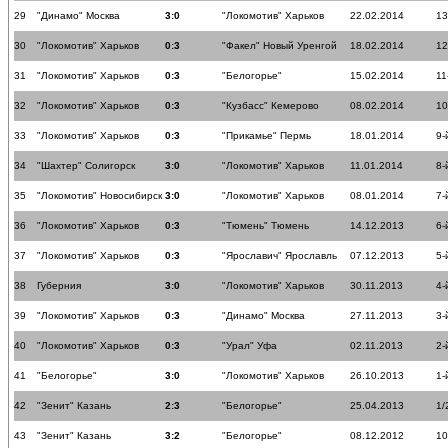
29
"Динамо" Москва
3:0
"Локомотив" Харьков
22.02.2014
13
30
"Локомотив" Харьков
0:3
"Факел" Новый Уренгой
18.02.2014
12
31
"Локомотив" Харьков
0:3
"Белогорье"
15.02.2014
11
32
"Локомотив" Харьков
0:3
"Кузбасс" Кемерово
08.02.2014
10
33
"Локомотив" Харьков
0:3
"Прикамье" Пермь
18.01.2014
9-
34
"Шахтер" Солигорск
3:0
"Локомотив" Харьков
11.01.2014
8-
35
"Локомотив" Новосибирск
3:0
"Локомотив" Харьков
08.01.2014
7-
36
"Локомотив" Харьков
0:3
"Тюмень" Тюмень
14.12.2013
6-
37
"Локомотив" Харьков
0:3
"Ярославич" Ярославль
07.12.2013
5-
38
Губерния
3:0
"Локомотив" Харьков
30.11.2013
4-
39
"Локомотив" Харьков
0:3
"Динамо" Москва
27.11.2013
3-
40
"Локомотив" Харьков
0:3
"Урал" Уфа
02.11.2013
2-
41
"Белогорье"
3:0
"Локомотив" Харьков
26.10.2013
1-
42
"Зенит" Казань
2:3
"Белогорье"
25.04.2013
1/
43
"Зенит" Казань
3:2
"Белогорье"
08.12.2012
10