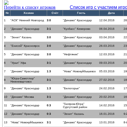
Перейти к списку игроков
Список игр с участием игр
№
Хозяин
Счёт
Гость
Дата
1
"АСК" Нижний Новгород
3:0
"Динамо" Краснодар
12.04.2016
26
2
"Динамо" Краснодар
3:1
"Кузбасс" Кемерово
06.04.2016
24
3
"Зенит" Казань
3:0
"Динамо" Краснодар
03.04.2016
22
4
"Енисей" Красноярск
3:0
"Динамо" Краснодар
26.03.2016
23
5
"Динамо" Краснодар
3:0
"Нефтяник"
12.03.2016
21
6
"Урал" Уфа
3:1
"Динамо" Краснодар
09.03.2016
20
7
"Динамо" Краснодар
1:3
"Нова" Новокуйбышевск
05.03.2016
19
"Югра-Самотлор"
8
3:1
"Динамо" Краснодар
27.02.2016
18
Нижневартовск
9
"Динамо" Краснодар
1:3
"Белогорье"
24.02.2016
17
10
"Динамо" Москва
3:1
"Динамо" Краснодар
20.02.2016
16
"Газпром-Югра"
11
"Динамо" Краснодар
0:3
14.02.2016
15
Сургутский район
12
"Динамо" Краснодар
0:3
"Зенит" Казань
16.01.2016
9-
13
"Нова" Новокуйбышевск
3:1
"Динамо" Краснодар
13.01.2016
8-