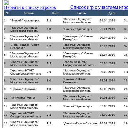
Перейти к списку игроков
Список игр с участием игр
№
Хозяин
Счёт
Гость
Дата
"Заречье-Одинцово"
1
"Енисей" Красноярск
3:1
29.04.2019
За
Московская область
"Заречье-Одинцово"
2
0:3
"Енисей" Красноярск
25.04.2019
За
Московская область
"Заречье-Одинцово"
"Ленинградка" Санкт-
3
3:0
20.04.2019
За
Московская область
Петербург
"Ленинградка" Санкт-
"Заречье-Одинцово"
4
3:2
17.04.2019
За
Петербург
Московская область
"Заречье-Одинцово"
"Ленинградка" Санкт-
5
3:1
12.04.2019
За
Московская область
Петербург
"Заречье-Одинцово"
"Уралочка-НТМК"
6
1:3
05.04.2019
1/
Московская область
Свердловская область
"Уралочка-НТМК"
"Заречье-Одинцово"
7
3:0
29.03.2019
1/
Свердловская область
Московская область
"Заречье-Одинцово"
"Сахалин" Южно-
8
3:0
23.03.2019
22
Московская область
Сахалинск
"Заречье-Одинцово"
9
"Протон" Саратов
1:3
16.03.2019
21
Московская область
"Заречье-Одинцово"
10
"Минчанка" Минск
0:3
10.03.2019
20
Московская область
"Заречье-Одинцово"
11
3:2
"Енисей" Красноярск
02.03.2019
19
Московская область
"Уралочка-НТМК"
"Заречье-Одинцово"
12
3:1
23.02.2019
18
Свердловская область
Московская область
"Заречье-Одинцово"
13
2:3
"Динамо-Казань" Казань
16.02.2019
17
Московская область