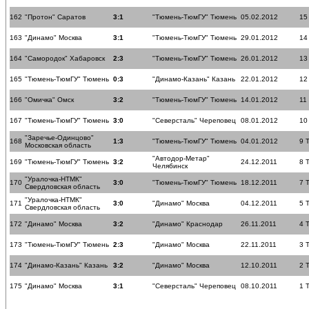
162
"Протон" Саратов
3:1
"Тюмень-ТюмГУ" Тюмень
05.02.2012
15
163
"Динамо" Москва
3:1
"Тюмень-ТюмГУ" Тюмень
29.01.2012
14
164
"Самородок" Хабаровск
2:3
"Тюмень-ТюмГУ" Тюмень
26.01.2012
13
165
"Тюмень-ТюмГУ" Тюмень
0:3
"Динамо-Казань" Казань
22.01.2012
12
166
"Омичка" Омск
3:2
"Тюмень-ТюмГУ" Тюмень
14.01.2012
11
167
"Тюмень-ТюмГУ" Тюмень
3:0
"Северсталь" Череповец
08.01.2012
10
"Заречье-Одинцово"
168
1:3
"Тюмень-ТюмГУ" Тюмень
04.01.2012
9 
Московская область
"Автодор-Метар"
169
"Тюмень-ТюмГУ" Тюмень
3:2
24.12.2011
8 
Челябинск
"Уралочка-НТМК"
170
3:0
"Тюмень-ТюмГУ" Тюмень
18.12.2011
7 
Свердловская область
"Уралочка-НТМК"
171
3:0
"Динамо" Москва
04.12.2011
5 
Свердловская область
172
"Динамо" Москва
3:2
"Динамо" Краснодар
26.11.2011
4 
173
"Тюмень-ТюмГУ" Тюмень
2:3
"Динамо" Москва
22.11.2011
3 
174
"Динамо-Казань" Казань
3:2
"Динамо" Москва
12.10.2011
2 
175
"Динамо" Москва
3:1
"Северсталь" Череповец
08.10.2011
1 