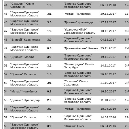
"Сахалин" Южно-
"Заречье-Одинцово"
44
1:3
06.01.2018
12
Сахалинск
Московская область
"Заречье-Одинцово"
45
3:1
"Метар" Челябинск
29.12.2017
11
Московская область
"Заречье-Одинцово"
46
3:0
"Динамо" Краснодар
17.12.2017
10
Московская область
"Заречье-Одинцово"
"Уралочка-НТМК"
47
1:3
10.12.2017
9-
Московская область
Свердловская область
"Заречье-Одинцово"
48
"Енисей" Красноярск
3:0
04.12.2017
8-
Московская область
"Заречье-Одинцово"
49
0:3
"Динамо-Казань" Казань
25.11.2017
7-
Московская область
"Заречье-Одинцово"
50
"Динамо" Москва
3:0
19.11.2017
6-
Московская область
"Заречье-Одинцово"
"Ленинградка" Санкт-
51
3:2
14.11.2017
5-
Московская область
Петербург
"Заречье-Одинцово"
52
"Протон" Саратов
1:3
26.10.2017
4-
Московская область
"Заречье-Одинцово"
"Сахалин" Южно-
53
3:1
21.10.2017
3-
Московская область
Сахалинск
"Заречье-Одинцово"
54
"Метар" Челябинск
0:3
16.10.2017
2-
Московская область
"Заречье-Одинцово"
55
"Динамо" Краснодар
2:3
11.10.2017
1-
Московская область
"Заречье-Одинцово"
56
3:0
"Метар" Челябинск
18.04.2016
22
Московская область
"Заречье-Одинцово"
57
"Протон" Саратов
1:3
14.04.2016
21
Московская область
"Заречье-Одинцово"
58
3:0
"Омичка" Омск
06.04.2016
20
Московская область