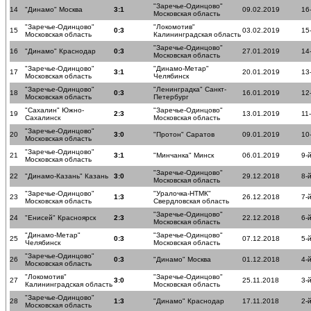
"Заречье-Одинцово"
14
"Динамо" Москва
3:1
09.02.2019
16
Московская область
"Заречье-Одинцово"
"Локомотив"
15
0:3
03.02.2019
15
Московская область
Калининградская область
"Заречье-Одинцово"
16
"Динамо" Краснодар
0:3
27.01.2019
14
Московская область
"Заречье-Одинцово"
"Динамо-Метар"
17
3:1
20.01.2019
13
Московская область
Челябинск
"Заречье-Одинцово"
"Ленинградка" Санкт-
18
0:3
16.01.2019
12
Московская область
Петербург
"Сахалин" Южно-
"Заречье-Одинцово"
19
2:3
13.01.2019
11
Сахалинск
Московская область
"Заречье-Одинцово"
20
3:0
"Протон" Саратов
09.01.2019
10
Московская область
"Заречье-Одинцово"
21
3:1
"Минчанка" Минск
06.01.2019
9-
Московская область
"Заречье-Одинцово"
22
"Динамо-Казань" Казань
3:0
29.12.2018
8-
Московская область
"Заречье-Одинцово"
"Уралочка-НТМК"
23
1:3
26.12.2018
7-
Московская область
Свердловская область
"Заречье-Одинцово"
24
"Енисей" Красноярск
2:3
22.12.2018
6-
Московская область
"Динамо-Метар"
"Заречье-Одинцово"
25
0:3
07.12.2018
5-
Челябинск
Московская область
"Заречье-Одинцово"
26
0:3
"Динамо" Москва
01.12.2018
4-
Московская область
"Локомотив"
"Заречье-Одинцово"
27
3:0
25.11.2018
3-
Калининградская область
Московская область
"Заречье-Одинцово"
28
1:3
"Динамо" Краснодар
17.11.2018
2-
Московская область