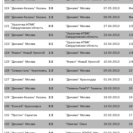
119
"Динамо-Казань" Казань
3:0
"Динамо" Москва
07.05.2013
Фи
120
"Динамо-Казань" Казань
1:3
"Динамо" Москва
06.05.2013
Фи
"Уралочка-НТМК"
121
0:3
"Динамо" Москва
27.04.2013
1/
Свердловская область
"Уралочка-НТМК"
122
"Динамо" Москва
3:1
23.04.2013
1/
Свердловская область
"Уралочка-НТМК"
123
"Динамо" Москва
3:1
22.04.2013
1/
Свердловская область
124
"Факел" Новый Уренгой
1:3
"Динамо" Москва
14.04.2013
1/
125
"Динамо" Москва
3:2
"Факел" Новый Уренгой
10.04.2013
1/
126
"Северсталь" Череповец
1:3
"Динамо" Москва
05.04.2013
22
127
"Динамо" Москва
1:3
"Динамо" Краснодар
01.04.2013
21
128
"Динамо" Москва
3:2
"Тюмень-ТюмГУ" Тюмень
28.03.2013
20
129
"Динамо-Казань" Казань
2:3
"Динамо" Москва
18.03.2013
19
130
"Енисей" Красноярск
0:3
"Динамо" Москва
14.03.2013
18
131
"Протон" Саратов
1:3
"Динамо" Москва
22.02.2013
17
132
"Динамо" Москва
3:2
"Омичка" Омск
18.02.2013
16
133
"Динамо" Москва
3:0
"Уфимочка-УГНТУ" Уфа
02.02.2013
14