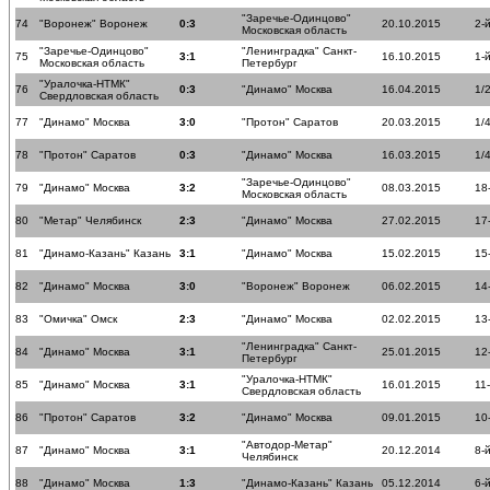
"Заречье-Одинцово"
74
"Воронеж" Воронеж
0:3
20.10.2015
2-
Московская область
"Заречье-Одинцово"
"Ленинградка" Санкт-
75
3:1
16.10.2015
1-
Московская область
Петербург
"Уралочка-НТМК"
76
0:3
"Динамо" Москва
16.04.2015
1/
Свердловская область
77
"Динамо" Москва
3:0
"Протон" Саратов
20.03.2015
1/
78
"Протон" Саратов
0:3
"Динамо" Москва
16.03.2015
1/
"Заречье-Одинцово"
79
"Динамо" Москва
3:2
08.03.2015
18
Московская область
80
"Метар" Челябинск
2:3
"Динамо" Москва
27.02.2015
17
81
"Динамо-Казань" Казань
3:1
"Динамо" Москва
15.02.2015
15
82
"Динамо" Москва
3:0
"Воронеж" Воронеж
06.02.2015
14
83
"Омичка" Омск
2:3
"Динамо" Москва
02.02.2015
13
"Ленинградка" Санкт-
84
"Динамо" Москва
3:1
25.01.2015
12
Петербург
"Уралочка-НТМК"
85
"Динамо" Москва
3:1
16.01.2015
11
Свердловская область
86
"Протон" Саратов
3:2
"Динамо" Москва
09.01.2015
10
"Автодор-Метар"
87
"Динамо" Москва
3:1
20.12.2014
8-
Челябинск
88
"Динамо" Москва
1:3
"Динамо-Казань" Казань
05.12.2014
6-