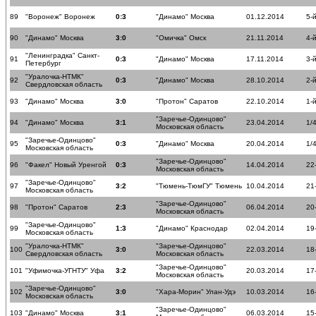
89
"Воронеж" Воронеж
0:3
"Динамо" Москва
01.12.2014
5-
90
"Динамо" Москва
3:0
"Омичка" Омск
21.11.2014
4-
"Ленинградка" Санкт-
91
0:3
"Динамо" Москва
17.11.2014
3-
Петербург
"Уралочка-НТМК"
92
0:3
"Динамо" Москва
28.10.2014
2-
Свердловская область
93
"Динамо" Москва
3:0
"Протон" Саратов
22.10.2014
1-
"Заречье-Одинцово"
94
"Динамо" Москва
3:1
23.04.2014
1/
Московская область
"Заречье-Одинцово"
95
0:3
"Динамо" Москва
20.04.2014
1/
Московская область
"Заречье-Одинцово"
96
"Факел" Новый Уренгой
0:3
14.04.2014
22
Московская область
"Заречье-Одинцово"
97
3:2
"Тюмень-ТюмГУ" Тюмень
10.04.2014
21
Московская область
"Заречье-Одинцово"
98
"Протон" Саратов
2:3
06.04.2014
20
Московская область
"Заречье-Одинцово"
99
1:3
"Динамо" Краснодар
02.04.2014
19
Московская область
"Уралочка-НТМК"
"Заречье-Одинцово"
100
3:0
22.03.2014
18
Свердловская область
Московская область
"Заречье-Одинцово"
101
"Уфимочка-УГНТУ" Уфа
3:2
20.03.2014
17
Московская область
"Заречье-Одинцово"
102
3:0
"Хара-Морин" Улан-Удэ
10.03.2014
16
Московская область
"Заречье-Одинцово"
103
"Динамо" Москва
3:1
06.03.2014
15