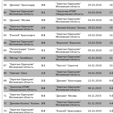
"Заречье-Одинцово"
59
"Динамо" Краснодар
3:0
25.03.2016
19
Московская область
"Заречье-Одинцово"
"Уралочка-НТМК"
60
3:1
16.03.2016
17
Московская область
Свердловская область
"Заречье-Одинцово"
61
"Динамо" Москва
3:0
04.03.2016
16
Московская область
"Заречье-Одинцово"
62
1:3
"Динамо-Казань" Казань
28.02.2016
15
Московская область
"Заречье-Одинцово"
63
"Енисей" Красноярск
0:3
19.02.2016
14
Московская область
"Заречье-Одинцово"
64
3:0
"Воронеж" Воронеж
14.02.2016
13
Московская область
"Ленинградка" Санкт-
"Заречье-Одинцово"
65
3:1
05.02.2016
12
Петербург
Московская область
"Заречье-Одинцово"
66
"Метар" Челябинск
2:3
31.01.2016
11
Московская область
"Заречье-Одинцово"
67
3:1
"Протон" Саратов
24.01.2016
10
Московская область
"Заречье-Одинцово"
68
"Омичка" Омск
1:3
16.01.2016
9-
Московская область
"Заречье-Одинцово"
69
2:3
"Динамо" Краснодар
12.01.2016
8-
Московская область
"Уралочка-НТМК"
"Заречье-Одинцово"
70
3:0
08.11.2015
6-
Свердловская область
Московская область
"Заречье-Одинцово"
71
0:3
"Динамо" Москва
04.11.2015
5-
Московская область
"Заречье-Одинцово"
72
"Динамо-Казань" Казань
3:0
01.11.2015
4-
Московская область
"Заречье-Одинцово"
73
0:3
"Енисей" Красноярск
24.10.2015
3-
Московская область