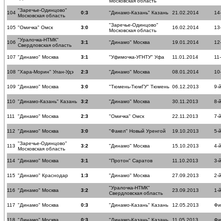
Московская область
"Заречье-Одинцово"
104
0:3
"Динамо-Казань" Казань
21.02.2014
14
Московская область
"Заречье-Одинцово"
105
"Омичка" Омск
3:0
16.02.2014
13
Московская область
"Уралочка-НТМК"
106
3:1
"Динамо" Москва
19.01.2014
12
Свердловская область
107
"Динамо" Москва
3:1
"Уфимочка-УГНТУ" Уфа
11.01.2014
11
108
"Хара-Морин" Улан-Удэ
2:3
"Динамо" Москва
08.01.2014
10
109
"Динамо" Москва
3:0
"Тюмень-ТюмГУ" Тюмень
06.12.2013
9-
110
"Динамо-Казань" Казань
3:2
"Динамо" Москва
30.11.2013
8-
111
"Динамо" Москва
2:3
"Омичка" Омск
22.11.2013
7-
112
"Динамо" Москва
3:0
"Факел" Новый Уренгой
19.10.2013
5-
"Заречье-Одинцово"
113
3:2
"Динамо" Москва
15.10.2013
4-
Московская область
114
"Динамо" Москва
3:1
"Протон" Саратов
11.10.2013
3-
115
"Динамо" Краснодар
1:3
"Динамо" Москва
27.09.2013
2-
"Уралочка-НТМК"
116
"Динамо" Москва
3:2
23.09.2013
1-
Свердловская область
117
"Динамо" Москва
0:3
"Динамо-Казань" Казань
12.05.2013
Фи
118
"Динамо" Москва
0:3
"Динамо-Казань" Казань
11.05.2013
Фи