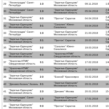
"Ленинградка" Санкт-
"Заречье-Одинцово"
29
1:3
09.11.2018
1-
Петербург
Московская область
"Ленинградка" Санкт-
"Заречье-Одинцово"
2-
30
1:3
05.04.2018
Петербург
Московская область
Са
"Заречье-Одинцово"
2-
31
0:3
"Протон" Саратов
04.04.2018
Московская область
Са
"Заречье-Одинцово"
"Сахалин" Южно-
2-
32
3:1
03.04.2018
Московская область
Сахалинск
Са
"Ленинградка" Санкт-
"Заречье-Одинцово"
1-
33
1:3
21.03.2018
Петербург
Московская область
Од
"Заречье-Одинцово"
1-
34
3:1
"Протон" Саратов
20.03.2018
Московская область
Од
"Заречье-Одинцово"
"Сахалин" Южно-
1-
35
3:2
19.03.2018
Московская область
Сахалинск
Од
"Заречье-Одинцово"
"Уралочка-НТМК"
36
0:3
05.03.2018
1/
Московская область
Свердловская область
"Уралочка-НТМК"
"Заречье-Одинцово"
37
3:1
17.02.2018
1/
Свердловская область
Московская область
"Уралочка-НТМК"
"Заречье-Одинцово"
38
3:1
11.02.2018
18
Свердловская область
Московская область
"Заречье-Одинцово"
39
2:3
"Енисей" Красноярск
03.02.2018
17
Московская область
"Заречье-Одинцово"
40
"Динамо-Казань" Казань
3:1
28.01.2018
16
Московская область
"Заречье-Одинцово"
41
2:3
"Динамо" Москва
20.01.2018
15
Московская область
"Ленинградка" Санкт-
"Заречье-Одинцово"
42
1:3
17.01.2018
14
Петербург
Московская область
"Заречье-Одинцово"
43
0:3
"Протон" Саратов
13.01.2018
13
Московская область