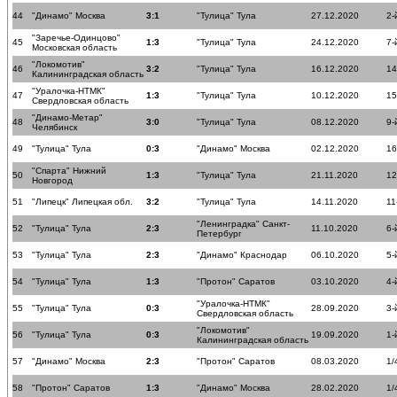
44
"Динамо" Москва
3:1
"Тулица" Тула
27.12.2020
2-
"Заречье-Одинцово"
45
1:3
"Тулица" Тула
24.12.2020
7-
Московская область
"Локомотив"
46
3:2
"Тулица" Тула
16.12.2020
14
Калининградская область
"Уралочка-НТМК"
47
1:3
"Тулица" Тула
10.12.2020
15
Свердловская область
"Динамо-Метар"
48
3:0
"Тулица" Тула
08.12.2020
9-
Челябинск
49
"Тулица" Тула
0:3
"Динамо" Москва
02.12.2020
16
"Спарта" Нижний
50
1:3
"Тулица" Тула
21.11.2020
12
Новгород
51
"Липецк" Липецкая обл.
3:2
"Тулица" Тула
14.11.2020
11
"Ленинградка" Санкт-
52
"Тулица" Тула
2:3
11.10.2020
6-
Петербург
53
"Тулица" Тула
2:3
"Динамо" Краснодар
06.10.2020
5-
54
"Тулица" Тула
1:3
"Протон" Саратов
03.10.2020
4-
"Уралочка-НТМК"
55
"Тулица" Тула
0:3
28.09.2020
3-
Свердловская область
"Локомотив"
56
"Тулица" Тула
0:3
19.09.2020
1-
Калининградская область
57
"Динамо" Москва
2:3
"Протон" Саратов
08.03.2020
1/
58
"Протон" Саратов
1:3
"Динамо" Москва
28.02.2020
1/