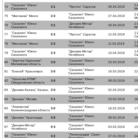
"Сахалин" Южно-
2-
74
3:1
"Протон" Саратов
28.04.2019
Сахалинск
Ми
"Сахалин" Южно-
2-
75
"Минчанка" Минск
2:3
27.04.2019
Сахалинск
Ми
"Сахалин" Южно-
"Динамо-Метар"
2-
76
3:1
26.04.2019
Сахалинск
Челябинск
Ми
"Сахалин" Южно-
1-
77
0:3
"Протон" Саратов
12.04.2019
Сахалинск
Са
"Сахалин" Южно-
1-
78
"Минчанка" Минск
2:3
11.04.2019
Сахалинск
Са
"Сахалин" Южно-
"Динамо-Метар"
1-
79
2:3
10.04.2019
Сахалинск
Челябинск
Са
"Заречье-Одинцово"
"Сахалин" Южно-
80
3:0
23.03.2019
22
Московская область
Сахалинск
"Сахалин" Южно-
81
"Енисей" Красноярск
3:0
16.03.2019
21
Сахалинск
"Уралочка-НТМК"
"Сахалин" Южно-
82
3:0
08.03.2019
20
Свердловская область
Сахалинск
"Сахалин" Южно-
83
"Динамо-Казань" Казань
3:0
02.03.2019
19
Сахалинск
"Сахалин" Южно-
84
"Динамо" Москва
3:1
23.02.2019
18
Сахалинск
"Локомотив"
"Сахалин" Южно-
85
3:0
16.02.2019
17
Калининградская область
Сахалинск
"Сахалин" Южно-
86
"Динамо" Краснодар
3:0
08.02.2019
16
Сахалинск
"Динамо-Метар"
"Сахалин" Южно-
87
0:3
03.02.2019
15
Челябинск
Сахалинск
"Сахалин" Южно-
"Ленинградка" Санкт-
88
3:2
27.01.2019
14
Сахалинск
Петербург