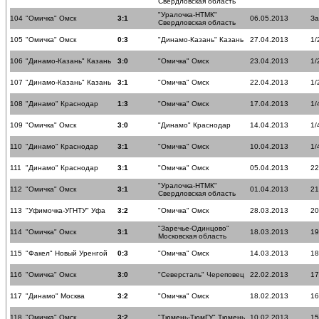
Свердловская область
"Уралочка-НТМК"
104
"Омичка" Омск
3:1
06.05.2013
За
Свердловская область
105
"Омичка" Омск
0:3
"Динамо-Казань" Казань
27.04.2013
1/
106
"Динамо-Казань" Казань
3:0
"Омичка" Омск
23.04.2013
1/
107
"Динамо-Казань" Казань
3:1
"Омичка" Омск
22.04.2013
1/
108
"Динамо" Краснодар
1:3
"Омичка" Омск
17.04.2013
1/
109
"Омичка" Омск
3:0
"Динамо" Краснодар
14.04.2013
1/
110
"Динамо" Краснодар
3:1
"Омичка" Омск
10.04.2013
1/
111
"Динамо" Краснодар
3:1
"Омичка" Омск
05.04.2013
22
"Уралочка-НТМК"
112
"Омичка" Омск
3:1
01.04.2013
21
Свердловская область
113
"Уфимочка-УГНТУ" Уфа
3:2
"Омичка" Омск
28.03.2013
20
"Заречье-Одинцово"
114
"Омичка" Омск
3:1
18.03.2013
19
Московская область
115
"Факел" Новый Уренгой
0:3
"Омичка" Омск
14.03.2013
18
116
"Омичка" Омск
3:0
"Северсталь" Череповец
22.02.2013
17
117
"Динамо" Москва
3:2
"Омичка" Омск
18.02.2013
16
118
"Омичка" Омск
3:2
"Тюмень-ТюмГУ" Тюмень
10.02.2013
15