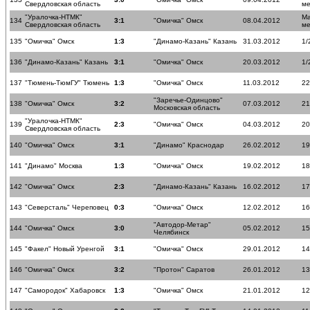
Свердловская область
ме
"Уралочка-НТМК"
Ма
134
3:1
"Омичка" Омск
08.04.2012
Свердловская область
ме
135
"Омичка" Омск
1:3
"Динамо-Казань" Казань
31.03.2012
1/
136
"Динамо-Казань" Казань
3:1
"Омичка" Омск
20.03.2012
1/
137
"Тюмень-ТюмГУ" Тюмень
1:3
"Омичка" Омск
11.03.2012
22
"Заречье-Одинцово"
138
"Омичка" Омск
3:2
07.03.2012
21
Московская область
"Уралочка-НТМК"
139
2:3
"Омичка" Омск
04.03.2012
20
Свердловская область
140
"Омичка" Омск
3:1
"Динамо" Краснодар
26.02.2012
19
141
"Динамо" Москва
1:3
"Омичка" Омск
19.02.2012
18
142
"Омичка" Омск
2:3
"Динамо-Казань" Казань
16.02.2012
17
143
"Северсталь" Череповец
0:3
"Омичка" Омск
12.02.2012
16
"Автодор-Метар"
144
"Омичка" Омск
3:0
05.02.2012
15
Челябинск
145
"Факел" Новый Уренгой
3:1
"Омичка" Омск
29.01.2012
14
146
"Омичка" Омск
3:2
"Протон" Саратов
26.01.2012
13
147
"Самородок" Хабаровск
1:3
"Омичка" Омск
21.01.2012
12