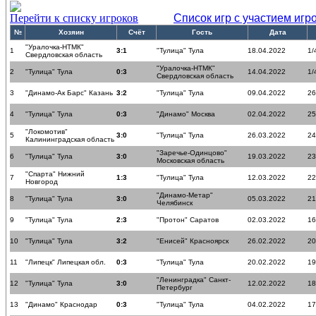
Перейти к списку игроков
Список игр с участием игр
№
Хозяин
Счёт
Гость
Дата
"Уралочка-НТМК"
1
3:1
"Тулица" Тула
18.04.2022
1/
Свердловская область
"Уралочка-НТМК"
2
"Тулица" Тула
0:3
14.04.2022
1/
Свердловская область
3
"Динамо-Ак Барс" Казань
3:2
"Тулица" Тула
09.04.2022
26
4
"Тулица" Тула
0:3
"Динамо" Москва
02.04.2022
25
"Локомотив"
5
3:0
"Тулица" Тула
26.03.2022
24
Калининградская область
"Заречье-Одинцово"
6
"Тулица" Тула
3:0
19.03.2022
23
Московская область
"Спарта" Нижний
7
1:3
"Тулица" Тула
12.03.2022
22
Новгород
"Динамо-Метар"
8
"Тулица" Тула
3:0
05.03.2022
21
Челябинск
9
"Тулица" Тула
2:3
"Протон" Саратов
02.03.2022
16
10
"Тулица" Тула
3:2
"Енисей" Красноярск
26.02.2022
20
11
"Липецк" Липецкая обл.
0:3
"Тулица" Тула
20.02.2022
19
"Ленинградка" Санкт-
12
"Тулица" Тула
3:0
12.02.2022
18
Петербург
13
"Динамо" Краснодар
0:3
"Тулица" Тула
04.02.2022
17