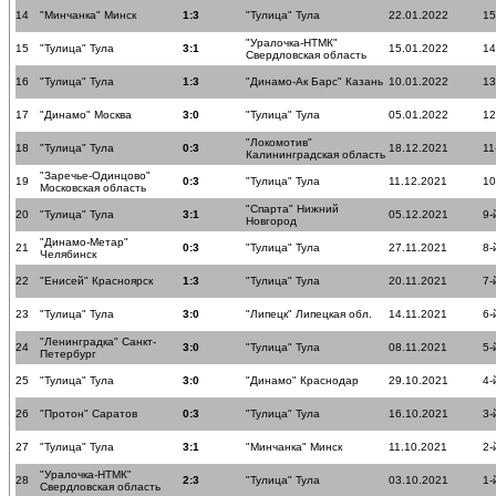
14
"Минчанка" Минск
1:3
"Тулица" Тула
22.01.2022
15
"Уралочка-НТМК"
15
"Тулица" Тула
3:1
15.01.2022
14
Свердловская область
16
"Тулица" Тула
1:3
"Динамо-Ак Барс" Казань
10.01.2022
13
17
"Динамо" Москва
3:0
"Тулица" Тула
05.01.2022
12
"Локомотив"
18
"Тулица" Тула
0:3
18.12.2021
11
Калининградская область
"Заречье-Одинцово"
19
0:3
"Тулица" Тула
11.12.2021
10
Московская область
"Спарта" Нижний
20
"Тулица" Тула
3:1
05.12.2021
9-
Новгород
"Динамо-Метар"
21
0:3
"Тулица" Тула
27.11.2021
8-
Челябинск
22
"Енисей" Красноярск
1:3
"Тулица" Тула
20.11.2021
7-
23
"Тулица" Тула
3:0
"Липецк" Липецкая обл.
14.11.2021
6-
"Ленинградка" Санкт-
24
3:0
"Тулица" Тула
08.11.2021
5-
Петербург
25
"Тулица" Тула
3:0
"Динамо" Краснодар
29.10.2021
4-
26
"Протон" Саратов
0:3
"Тулица" Тула
16.10.2021
3-
27
"Тулица" Тула
3:1
"Минчанка" Минск
11.10.2021
2-
"Уралочка-НТМК"
28
2:3
"Тулица" Тула
03.10.2021
1-
Свердловская область