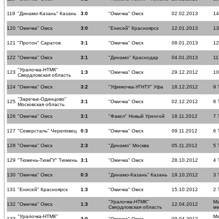
119
"Динамо-Казань" Казань
3:0
"Омичка" Омск
02.02.2013
14
120
"Омичка" Омск
3:0
"Енисей" Красноярск
12.01.2013
13
121
"Протон" Саратов
3:1
"Омичка" Омск
08.01.2013
12
122
"Омичка" Омск
3:1
"Динамо" Краснодар
04.01.2013
11
"Уралочка-НТМК"
123
1:3
"Омичка" Омск
29.12.2012
10
Свердловская область
124
"Омичка" Омск
3:2
"Уфимочка-УГНТУ" Уфа
18.12.2012
9 
"Заречье-Одинцово"
125
3:1
"Омичка" Омск
02.12.2012
8 
Московская область
126
"Омичка" Омск
3:1
"Факел" Новый Уренгой
18.11.2012
7 
127
"Северсталь" Череповец
0:3
"Омичка" Омск
09.11.2012
6 
128
"Омичка" Омск
2:3
"Динамо" Москва
05.11.2012
5 
129
"Тюмень-ТюмГУ" Тюмень
3:1
"Омичка" Омск
28.10.2012
4 
130
"Омичка" Омск
0:3
"Динамо-Казань" Казань
19.10.2012
3 
131
"Енисей" Красноярск
1:3
"Омичка" Омск
15.10.2012
2 
"Уралочка-НТМК"
Ма
132
"Омичка" Омск
1:3
12.04.2012
Свердловская область
ме
"Уралочка-НТМК"
Ма
133
3:0
"Омичка" Омск
09.04.2012