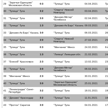
"Заречье-Одинцово"
29
0:3
"Тулица" Тула
04.04.2021
Ту
Московская область
"Спарта" Нижний
30
"Тулица" Тула
3:2
03.04.2021
Ту
Новгород
"Динамо-Метар"
31
"Тулица" Тула
3:0
02.04.2021
Ту
Челябинск
32
"Тулица" Тула
1:3
"Динамо-Ак Барс" Казань
09.03.2021
13
33
"Динамо-Ак Барс" Казань
3:0
"Тулица" Тула
06.03.2021
26
"Спарта" Нижний
34
"Тулица" Тула
3:0
27.02.2021
25
Новгород
35
"Тулица" Тула
0:3
"Минчанка" Минск
24.02.2021
8-
36
"Тулица" Тула
1:3
"Липецк" Липецкая обл.
21.02.2021
24
37
"Енисей" Красноярск
2:3
"Тулица" Тула
13.02.2021
23
"Динамо-Метар"
38
"Тулица" Тула
3:0
06.02.2021
22
Челябинск
39
"Минчанка" Минск
2:3
"Тулица" Тула
30.01.2021
21
"Заречье-Одинцово"
40
"Тулица" Тула
3:0
25.01.2021
20
Московская область
"Ленинградка" Санкт-
41
3:2
"Тулица" Тула
18.01.2021
19
Петербург
42
"Динамо" Краснодар
3:2
"Тулица" Тула
11.01.2021
18
43
"Протон" Саратов
3:0
"Тулица" Тула
04.01.2021
17