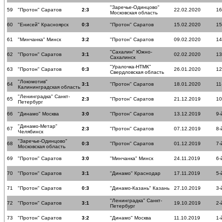
"Заречье-Одинцово"
59
"Протон" Саратов
2:3
22.02.2020
16
Московская область
60
"Енисей" Красноярск
0:3
"Протон" Саратов
15.02.2020
15
61
"Минчанка" Минск
3:2
"Протон" Саратов
09.02.2020
14
"Сахалин" Южно-
62
"Протон" Саратов
3:1
02.02.2020
13
Сахалинск
"Уралочка-НТМК"
63
"Протон" Саратов
0:3
26.01.2020
12
Свердловская область
"Локомотив"
64
3:1
"Протон" Саратов
18.01.2020
11
Калининградская область
"Ленинградка" Санкт-
65
2:3
"Протон" Саратов
21.12.2019
10
Петербург
66
"Динамо" Москва
3:0
"Протон" Саратов
13.12.2019
9-
"Динамо-Метар"
67
2:3
"Протон" Саратов
07.12.2019
8-
Челябинск
"Заречье-Одинцово"
68
0:3
"Протон" Саратов
01.12.2019
7-
Московская область
69
"Протон" Саратов
3:0
"Минчанка" Минск
24.11.2019
6-
70
"Протон" Саратов
3:1
"Динамо" Краснодар
17.11.2019
5-
71
"Протон" Саратов
0:3
"Динамо-Казань" Казань
27.10.2019
3-
"Ленинградка" Санкт-
72
"Протон" Саратов
3:1
19.10.2019
2-
Петербург
73
"Протон" Саратов
3:2
"Динамо" Москва
11.10.2019
1-