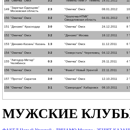
148
"Омичка" Омск
3:2
"Тюмень-ТюмГУ" Тюмень
14.01.2012
11
"Заречье-Одинцово"
149
2:3
"Омичка" Омск
08.01.2012
10
Московская область
"Уралочка-НТМК"
150
"Омичка" Омск
3:2
04.01.2012
9 
Свердловская область
151
"Динамо" Краснодар
3:0
"Омичка" Омск
24.12.2011
8 
152
"Омичка" Омск
3:2
"Динамо" Москва
18.12.2011
7 
153
"Динамо-Казань" Казань
1:3
"Омичка" Омск
11.12.2011
6 
154
"Омичка" Омск
3:2
"Северсталь" Череповец
04.12.2011
5 
"Автодор-Метар"
155
0:3
"Омичка" Омск
26.11.2011
4 
Челябинск
156
"Омичка" Омск
0:3
"Факел" Новый Уренгой
22.11.2011
3 
157
"Протон" Саратов
3:0
"Омичка" Омск
12.10.2011
2 
158
"Омичка" Омск
3:1
"Самородок" Хабаровск
08.10.2011
1 
МУЖСКИЕ КЛУБ