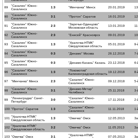
"Сахалин" Южно-
89
1:3
"Минчанка" Минск
20.01.2019
13
Сахалинск
"Сахалин" Южно-
90
3:1
"Протон" Саратов
16.01.2019
12
Сахалинск
"Сахалин" Южно-
"Заречье-Одинцово"
91
2:3
13.01.2019
11
Сахалинск
Московская область
"Сахалин" Южно-
92
2:3
"Енисей" Красноярск
09.01.2019
10
Сахалинск
"Сахалин" Южно-
"Уралочка-НТМК"
93
1:3
05.01.2019
9-
Сахалинск
Свердловская область
"Сахалин" Южно-
94
0:3
"Динамо" Москва
26.12.2018
7-
Сахалинск
"Сахалин" Южно-
95
0:3
"Динамо-Казань" Казань
23.12.2018
6-
Сахалинск
"Сахалин" Южно-
"Локомотив"
96
1:3
19.12.2018
8-
Сахалинск
Калининградская область
"Сахалин" Южно-
97
"Минчанка" Минск
2:3
09.12.2018
5-
Сахалинск
"Сахалин" Южно-
"Динамо-Метар"
98
3:1
25.11.2018
3-
Сахалинск
Челябинск
"Ленинградка" Санкт-
"Сахалин" Южно-
99
3:0
17.11.2018
2-
Петербург
Сахалинск
"Сахалин" Южно-
100
"Протон" Саратов
1:3
11.11.2018
1-
Сахалинск
"Уралочка-НТМК"
101
1:3
"Омичка" Омск
12.05.2013
За
Свердловская область
"Уралочка-НТМК"
102
3:2
"Омичка" Омск
11.05.2013
За
Свердловская область
"Уралочка-НТМК"
103
"Омичка" Омск
3:1
07.05.2013
За