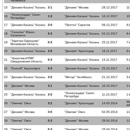
Челябинск
15
"Динамо-Казань" Казань
3:1
"Динамо" Москва
28.12.2017
11
"Ленинградка" Санкт-
16
1:3
"Динамо-Казань" Казань
16.12.2017
10
Петербург
17
"Динамо-Казань" Казань
3:0
"Протон" Саратов
09.12.2017
9-
"Сахалин" Южно-
18
0:3
"Динамо-Казань" Казань
04.12.2017
8-
Сахалинск
"Заречье-Одинцово"
19
0:3
"Динамо-Казань" Казань
25.11.2017
7-
Московская область
20
"Динамо-Казань" Казань
3:0
"Динамо" Краснодар
18.11.2017
6-
"Уралочка-НТМК"
21
0:3
"Динамо-Казань" Казань
14.11.2017
5-
Свердловская область
22
"Енисей" Красноярск
0:3
"Динамо-Казань" Казань
25.10.2017
4-
23
"Динамо-Казань" Казань
3:0
"Метар" Челябинск
21.10.2017
3-
24
"Динамо" Москва
3:1
"Динамо-Казань" Казань
16.10.2017
2-
"Ленинградка" Санкт-
25
"Динамо-Казань" Казань
3:0
11.10.2017
1-
Петербург
Ма
26
"Омичка" Омск
3:2
"Динамо" Краснодар
14.05.2014
ме
27
"Динамо" Москва
3:0
"Омичка" Омск
02.05.2014
1/
28
"Омичка" Омск
0:3
"Динамо" Москва
29.04.2014
1/
29
"Омичка" Омск
0:3
"Динамо" Москва
28.04.2014
1/