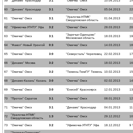
59
"Динамо" Краснодар
3:1
"Омичка" Омск
10.04.2013
1/
60
"Динамо" Краснодар
3:1
"Омичка" Омск
05.04.2013
22
"Уралочка-НТМК"
61
"Омичка" Омск
3:1
01.04.2013
21
Свердловская область
62
"Уфимочка-УГНТУ" Уфа
3:2
"Омичка" Омск
28.03.2013
20
"Заречье-Одинцово"
63
"Омичка" Омск
3:1
18.03.2013
19
Московская область
64
"Факел" Новый Уренгой
0:3
"Омичка" Омск
14.03.2013
18
65
"Омичка" Омск
3:0
"Северсталь" Череповец
22.02.2013
17
66
"Динамо" Москва
3:2
"Омичка" Омск
18.02.2013
16
67
"Омичка" Омск
3:2
"Тюмень-ТюмГУ" Тюмень
10.02.2013
15
68
"Динамо-Казань" Казань
3:0
"Омичка" Омск
02.02.2013
14
69
"Омичка" Омск
3:0
"Енисей" Красноярск
12.01.2013
13
70
"Протон" Саратов
3:1
"Омичка" Омск
08.01.2013
12
71
"Омичка" Омск
3:1
"Динамо" Краснодар
04.01.2013
11
"Уралочка-НТМК"
72
1:3
"Омичка" Омск
29.12.2012
10
Свердловская область
73
"Омичка" Омск
3:2
"Уфимочка-УГНТУ" Уфа
18.12.2012
9 
"Заречье-Одинцово"