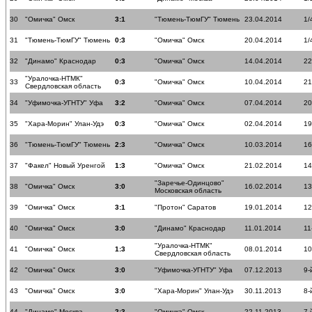
30
"Омичка" Омск
3:1
"Тюмень-ТюмГУ" Тюмень
23.04.2014
1/
31
"Тюмень-ТюмГУ" Тюмень
0:3
"Омичка" Омск
20.04.2014
1/
32
"Динамо" Краснодар
0:3
"Омичка" Омск
14.04.2014
22
"Уралочка-НТМК"
33
0:3
"Омичка" Омск
10.04.2014
21
Свердловская область
34
"Уфимочка-УГНТУ" Уфа
3:2
"Омичка" Омск
07.04.2014
20
35
"Хара-Морин" Улан-Удэ
0:3
"Омичка" Омск
02.04.2014
19
36
"Тюмень-ТюмГУ" Тюмень
2:3
"Омичка" Омск
10.03.2014
16
37
"Факел" Новый Уренгой
1:3
"Омичка" Омск
21.02.2014
14
"Заречье-Одинцово"
38
"Омичка" Омск
3:0
16.02.2014
13
Московская область
39
"Омичка" Омск
3:1
"Протон" Саратов
19.01.2014
12
40
"Омичка" Омск
3:0
"Динамо" Краснодар
11.01.2014
11
"Уралочка-НТМК"
41
"Омичка" Омск
1:3
08.01.2014
10
Свердловская область
42
"Омичка" Омск
3:0
"Уфимочка-УГНТУ" Уфа
07.12.2013
9-
43
"Омичка" Омск
3:0
"Хара-Морин" Улан-Удэ
30.11.2013
8-
44
"Динамо" Москва
2:3
"Омичка" Омск
22.11.2013
7-