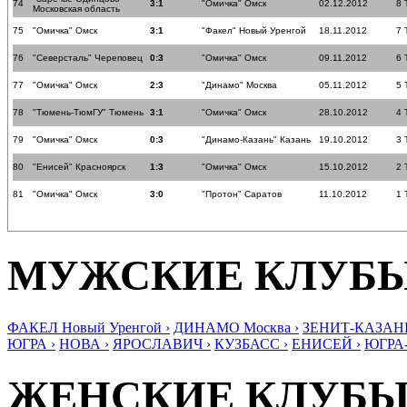
74
3:1
"Омичка" Омск
02.12.2012
8 
Московская область
75
"Омичка" Омск
3:1
"Факел" Новый Уренгой
18.11.2012
7 
76
"Северсталь" Череповец
0:3
"Омичка" Омск
09.11.2012
6 
77
"Омичка" Омск
2:3
"Динамо" Москва
05.11.2012
5 
78
"Тюмень-ТюмГУ" Тюмень
3:1
"Омичка" Омск
28.10.2012
4 
79
"Омичка" Омск
0:3
"Динамо-Казань" Казань
19.10.2012
3 
80
"Енисей" Красноярск
1:3
"Омичка" Омск
15.10.2012
2 
81
"Омичка" Омск
3:0
"Протон" Саратов
11.10.2012
1 
МУЖСКИЕ КЛУБ
ФАКЕЛ Новый Уренгой ›
ДИНАМО Москва ›
ЗЕНИТ-КАЗАНЬ
ЮГРА ›
НОВА ›
ЯРОСЛАВИЧ ›
КУЗБАСС ›
ЕНИСЕЙ ›
ЮГРА
ЖЕНСКИЕ КЛУБ