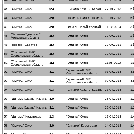
45
"Омичка" Омск
0:3
"Динамо-Казань" Казань
27.10.2013
6-
46
"Омичка" Омск
3:0
"Тюмень-ТюмГУ" Тюмень
19.10.2013
5-
47
"Омичка" Омск
3:0
"Факел" Новый Уренгой
11.10.2013
3-
"Заречье-Одинцово"
48
1:3
"Омичка" Омск
27.09.2013
2-
Московская область
49
"Протон" Саратов
1:3
"Омичка" Омск
23.09.2013
1-
"Уралочка-НТМК"
50
1:3
"Омичка" Омск
12.05.2013
За
Свердловская область
"Уралочка-НТМК"
51
3:2
"Омичка" Омск
11.05.2013
За
Свердловская область
"Уралочка-НТМК"
52
"Омичка" Омск
3:1
07.05.2013
За
Свердловская область
"Уралочка-НТМК"
53
"Омичка" Омск
3:1
06.05.2013
За
Свердловская область
54
"Омичка" Омск
0:3
"Динамо-Казань" Казань
27.04.2013
1/
55
"Динамо-Казань" Казань
3:0
"Омичка" Омск
23.04.2013
1/
56
"Динамо-Казань" Казань
3:1
"Омичка" Омск
22.04.2013
1/
57
"Динамо" Краснодар
1:3
"Омичка" Омск
17.04.2013
1/
58
"Омичка" Омск
3:0
"Динамо" Краснодар
14.04.2013
1/