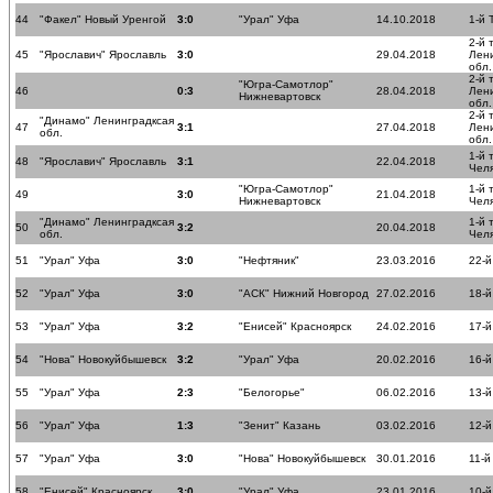
44
"Факел" Новый Уренгой
3:0
"Урал" Уфа
14.10.2018
1-й 
2-й 
45
"Ярославич" Ярославль
3:0
29.04.2018
Лен
обл.
2-й 
"Югра-Самотлор"
46
0:3
28.04.2018
Лен
Нижневартовск
обл.
2-й 
"Динамо" Ленинградксая
47
3:1
27.04.2018
Лен
обл.
обл.
1-й 
48
"Ярославич" Ярославль
3:1
22.04.2018
Чел
"Югра-Самотлор"
1-й 
49
3:0
21.04.2018
Нижневартовск
Чел
"Динамо" Ленинградксая
1-й 
50
3:2
20.04.2018
обл.
Чел
51
"Урал" Уфа
3:0
"Нефтяник"
23.03.2016
22-й
52
"Урал" Уфа
3:0
"АСК" Нижний Новгород
27.02.2016
18-й
53
"Урал" Уфа
3:2
"Енисей" Красноярск
24.02.2016
17-й
54
"Нова" Новокуйбышевск
3:2
"Урал" Уфа
20.02.2016
16-й
55
"Урал" Уфа
2:3
"Белогорье"
06.02.2016
13-й
56
"Урал" Уфа
1:3
"Зенит" Казань
03.02.2016
12-й
57
"Урал" Уфа
3:0
"Нова" Новокуйбышевск
30.01.2016
11-й
58
"Енисей" Красноярск
3:0
"Урал" Уфа
23.01.2016
10-й