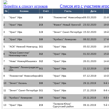
Перейти к списку игроков
Список игр с участием игр
№
Хозяин
Счёт
Гость
Дата
1
"Урал" Уфа
2:3
"Локомотив" Новосибирск
08.03.2020
21-й
2
"Урал" Уфа
2:3
"Факел" Новый Уренгой
23.02.2020
19-й
3
"Урал" Уфа
1:3
"Зенит" Санкт-Петербург
15.02.2020
18-й
4
"Урал" Уфа
3:0
"Кузбасс" Кемерово
08.02.2020
17-й
5
"АСК" Нижний Новгород
3:1
"Урал" Уфа
05.02.2020
16-й
"Югра-Самотлор"
6
3:2
"Урал" Уфа
01.02.2020
15-й
Нижневартовск
7
"Нова" Новокуйбышевск
3:2
"Урал" Уфа
26.01.2020
14-й
"Динамо" Ленинградксая
8
3:1
"Урал" Уфа
21.12.2019
12-й
обл.
9
"Локомотив" Новосибирск
3:1
"Урал" Уфа
07.12.2019
10-й
10
"Зенит" Казань
3:0
"Урал" Уфа
29.11.2019
9-й 
11
"Зенит" Санкт-Петербург
3:1
"Урал" Уфа
27.11.2019
8-й 
12
"Кузбасс" Кемерово
3:0
"Урал" Уфа
20.11.2019
6-й 
"Газпром-Югра"
13
"Урал" Уфа
2:3
09.11.2019
5-й 
Сургутский район