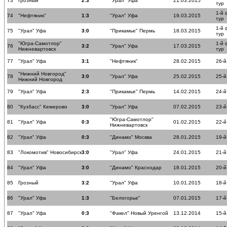
73
Грозный
2:3
"Урал" Уфа
21.03.2015
тур
1-й
74
"Нефтяник"
1:3
"Урал" Уфа
19.03.2015
тур
1-й
75
"Урал" Уфа
3:0
"Прикамье" Пермь
18.03.2015
тур
"Югра-Самотлор"
1-й
76
3:2
"Урал" Уфа
17.03.2015
Нижневартовск
тур
77
"Урал" Уфа
3:1
"Нефтяник"
28.02.2015
26-й
"Нижний Новгород"
78
3:0
"Урал" Уфа
25.02.2015
25-й
Нижний Новгород
79
"Урал" Уфа
2:3
"Прикамье" Пермь
14.02.2015
24-й
80
"Кузбасс" Кемерово
3:0
"Урал" Уфа
07.02.2015
23-й
"Югра-Самотлор"
81
"Урал" Уфа
0:3
01.02.2015
22-й
Нижневартовск
82
"Урал" Уфа
0:3
"Динамо" Москва
28.01.2015
19-й
83
"Локомотив" Новосибирск
3:0
"Урал" Уфа
24.01.2015
21-й
84
"Урал" Уфа
3:0
"Динамо" Краснодар
18.01.2015
20-й
85
Грозный
3:2
"Урал" Уфа
10.01.2015
18-й
86
"Урал" Уфа
1:3
"Белогорье"
07.01.2015
17-й
87
"Урал" Уфа
0:3
"Факел" Новый Уренгой
13.12.2014
15-й