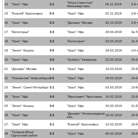
"Югра-Самотлор"
14
"Урал" Уфа
3:1
06.11.2019
4-й 
Нижневартовск
15
"Енисей" Красноярск
0:3
"Урал" Уфа
02.11.2019
3-й 
16
"Урал" Уфа
0:3
"Динамо" Москва
30.10.2019
2-й 
17
"Белогорье"
3:2
"Урал" Уфа
28.04.2019
За 5
18
"Урал" Уфа
3:2
"Белогорье"
25.04.2019
За 5
19
"Зенит" Казань
3:0
"Урал" Уфа
29.03.2019
1/4
20
"Урал" Уфа
3:0
"Кузбасс" Кемерово
22.03.2019
26-й
21
"Динамо" Москва
2:3
"Урал" Уфа
16.03.2019
25-й
22
"Локомотив" Новосибирск
3:0
"Урал" Уфа
09.03.2019
24-й
23
"Зенит" Санкт-Петербург
3:1
"Урал" Уфа
03.03.2019
23-й
24
"Урал" Уфа
3:0
"Ярославич" Ярославль
24.02.2019
22-й
25
"Зенит" Казань
3:0
"Урал" Уфа
20.02.2019
21-й
"Динамо" Ленинградксая
26
"Урал" Уфа
2:3
16.02.2019
20-й
обл.
27
"Урал" Уфа
3:1
"Енисей" Красноярск
10.02.2019
19-й
"Газпром-Югра"
28
0:3
"Урал" Уфа
06.02.2019
18-й
Сургутский район