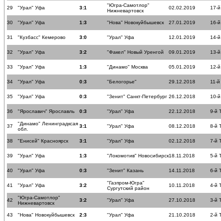
"Югра-Самотлор"
29
"Урал" Уфа
3:1
02.02.2019
17-й
Нижневартовск
30
"Урал" Уфа
1:3
"Нова" Новокуйбышевск
27.01.2019
16-й
31
"Кузбасс" Кемерово
3:0
"Урал" Уфа
12.01.2019
14-й
32
"Урал" Уфа
3:2
"Факел" Новый Уренгой
09.01.2019
13-й
33
"Урал" Уфа
1:3
"Динамо" Москва
05.01.2019
12-й
34
"Урал" Уфа
0:3
"Белогорье"
29.12.2018
11-й
35
"Урал" Уфа
0:3
"Зенит" Санкт-Петербург
26.12.2018
10-й
36
"Ярославич" Ярославль
0:3
"Урал" Уфа
22.12.2018
9-й 
"Динамо" Ленинградксая
37
3:1
"Урал" Уфа
08.12.2018
8-й 
обл.
38
"Енисей" Красноярск
3:1
"Урал" Уфа
02.12.2018
7-й 
39
"Урал" Уфа
1:3
"Локомотив" Новосибирск
18.11.2018
5-й 
40
"Урал" Уфа
0:3
"Зенит" Казань
14.11.2018
6-й 
"Газпром-Югра"
41
"Урал" Уфа
3:2
10.11.2018
4-й 
Сургутский район
"Югра-Самотлор"
42
3:2
"Урал" Уфа
27.10.2018
3-й 
Нижневартовск
43
"Нова" Новокуйбышевск
2:3
"Урал" Уфа
21.10.2018
2-й 