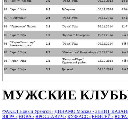
88
"Зенит" Казань
3:0
"Урал" Уфа
09.12.2014
14-й
89
"Урал" Уфа
0:3
Губерния
06.12.2014
13-й
90
"Нефтяник"
3:1
"Урал" Уфа
29.11.2014
12-й
91
"Прикамье" Пермь
3:1
"Урал" Уфа
26.11.2014
11-й
92
"Урал" Уфа
1:3
"Кузбасс" Кемерово
15.11.2014
9-й 
"Югра-Самотлор"
93
1:3
"Урал" Уфа
09.11.2014
8-й 
Нижневартовск
94
"Урал" Уфа
0:3
"Локомотив" Новосибирск
02.11.2014
7-й 
"Газпром-Югра"
95
"Урал" Уфа
1:3
22.10.2014
4-й 
Сургутский район
96
"Урал" Уфа
3:2
Грозный
04.10.2014
1-й 
МУЖСКИЕ КЛУБ
ФАКЕЛ Новый Уренгой ›
ДИНАМО Москва ›
ЗЕНИТ-КАЗАНЬ
ЮГРА ›
НОВА ›
ЯРОСЛАВИЧ ›
КУЗБАСС ›
ЕНИСЕЙ ›
ЮГРА