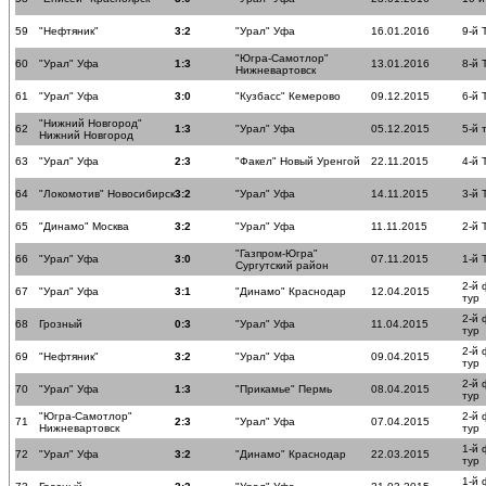
59
"Нефтяник"
3:2
"Урал" Уфа
16.01.2016
9-й 
"Югра-Самотлор"
60
"Урал" Уфа
1:3
13.01.2016
8-й 
Нижневартовск
61
"Урал" Уфа
3:0
"Кузбасс" Кемерово
09.12.2015
6-й 
"Нижний Новгород"
62
1:3
"Урал" Уфа
05.12.2015
5-й 
Нижний Новгород
63
"Урал" Уфа
2:3
"Факел" Новый Уренгой
22.11.2015
4-й 
64
"Локомотив" Новосибирск
3:2
"Урал" Уфа
14.11.2015
3-й 
65
"Динамо" Москва
3:2
"Урал" Уфа
11.11.2015
2-й 
"Газпром-Югра"
66
"Урал" Уфа
3:0
07.11.2015
1-й 
Сургутский район
2-й
67
"Урал" Уфа
3:1
"Динамо" Краснодар
12.04.2015
тур
2-й
68
Грозный
0:3
"Урал" Уфа
11.04.2015
тур
2-й
69
"Нефтяник"
3:2
"Урал" Уфа
09.04.2015
тур
2-й
70
"Урал" Уфа
1:3
"Прикамье" Пермь
08.04.2015
тур
"Югра-Самотлор"
2-й
71
2:3
"Урал" Уфа
07.04.2015
Нижневартовск
тур
1-й
72
"Урал" Уфа
3:2
"Динамо" Краснодар
22.03.2015
тур
1-й