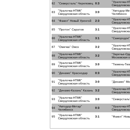
"Уралочка-Н
82
"Северсталь" Череповец
0:3
Свердловска
"Уралочка-НТМК"
"Автодор-Ме
83
3:0
Свердловская область
Челябинск
"Уралочка-Н
84
"Факел" Новый Уренгой
2:3
Свердловска
"Уралочка-Н
85
"Протон" Саратов
3:1
Свердловска
"Уралочка-НТМК"
86
3:1
"Самородок"
Свердловская область
"Уралочка-Н
87
"Омичка" Омск
3:2
Свердловска
"Уралочка-НТМК"
"Заречье-Од
88
3:2
Свердловская область
Московская 
"Уралочка-НТМК"
89
3:0
"Тюмень-Тю
Свердловская область
"Уралочка-Н
90
"Динамо" Краснодар
0:3
Свердловска
"Уралочка-НТМК"
91
3:0
"Динамо" Мо
Свердловская область
"Уралочка-Н
92
"Динамо-Казань" Казань
3:2
Свердловска
"Уралочка-НТМК"
93
3:0
"Северсталь
Свердловская область
"Автодор-Метар"
"Уралочка-Н
94
0:3
Челябинск
Свердловска
"Уралочка-НТМК"
95
3:1
"Факел" Нов
Свердловская область