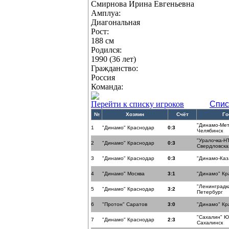
Смирнова Ирина Евгеньевна
Амплуа:
Диагональная
Рост:
188 см
Родился:
1990 (36 лет)
Гражданство:
Россия
Команда:
Перейти к списку игроков
Спис
№
Хозяин
Счёт
Го
"Динамо-Мет
1
"Динамо" Краснодар
0:3
Челябинск
"Уралочка-Н
2
"Динамо" Краснодар
0:3
Свердловска
3
"Динамо" Краснодар
0:3
"Динамо-Каз
4
"Динамо" Москва
3:1
"Динамо" Кр
"Ленинградка
5
"Динамо" Краснодар
3:2
Петербург
6
"Протон" Саратов
3:0
"Динамо" Кр
"Сахалин" Ю
7
"Динамо" Краснодар
2:3
Сахалинск