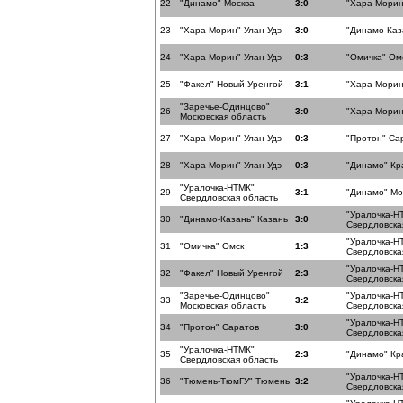
22
"Динамо" Москва
3:0
"Хара-Морин
23
"Хара-Морин" Улан-Удэ
3:0
"Динамо-Каз
24
"Хара-Морин" Улан-Удэ
0:3
"Омичка" Ом
25
"Факел" Новый Уренгой
3:1
"Хара-Морин
"Заречье-Одинцово"
26
3:0
"Хара-Морин
Московская область
27
"Хара-Морин" Улан-Удэ
0:3
"Протон" Са
28
"Хара-Морин" Улан-Удэ
0:3
"Динамо" Кр
"Уралочка-НТМК"
29
3:1
"Динамо" Мо
Свердловская область
"Уралочка-Н
30
"Динамо-Казань" Казань
3:0
Свердловска
"Уралочка-Н
31
"Омичка" Омск
1:3
Свердловска
"Уралочка-Н
32
"Факел" Новый Уренгой
2:3
Свердловска
"Заречье-Одинцово"
"Уралочка-Н
33
3:2
Московская область
Свердловска
"Уралочка-Н
34
"Протон" Саратов
3:0
Свердловска
"Уралочка-НТМК"
35
2:3
"Динамо" Кр
Свердловская область
"Уралочка-Н
36
"Тюмень-ТюмГУ" Тюмень
3:2
Свердловска