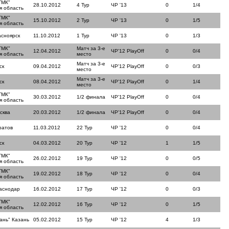
ТМК"
28.10.2012
4 Тур
ЧР '13
0
1/4
я область
ТМК"
15.10.2012
2 Тур
ЧР '13
0
1/5
я область
асноярск
11.10.2012
1 Тур
ЧР '13
0
1/3
ТМК"
Матч за 3-е
12.04.2012
ЧР'12 PlayOff
0
0/4
я область
место
Матч за 3-е
ск
09.04.2012
ЧР'12 PlayOff
0
0/3
место
Матч за 3-е
ск
08.04.2012
ЧР'12 PlayOff
0
1/4
место
ТМК"
30.03.2012
1/2 финала
ЧР'12 PlayOff
0
0/4
я область
сква
20.03.2012
1/2 финала
ЧР'12 PlayOff
0
0/4
ратов
11.03.2012
22 Тур
ЧР '12
0
0/4
ск
04.03.2012
20 Тур
ЧР '12
1
1/5
ТМК"
26.02.2012
19 Тур
ЧР '12
0
0/5
я область
ТМК"
19.02.2012
18 Тур
ЧР '12
0
0/4
я область
аснодар
16.02.2012
17 Тур
ЧР '12
0
0/3
ТМК"
12.02.2012
16 Тур
ЧР '12
0
1/5
я область
ань" Казань
05.02.2012
15 Тур
ЧР '12
4
1/3