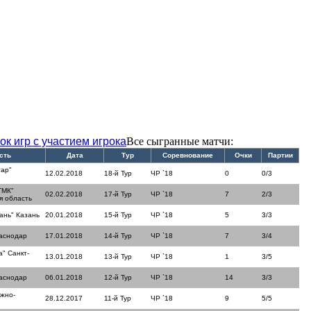
ок игр с участием игрока
Все сыгранные матчи:
сть
Дата
Тур
Соревнование
Очки
Партии
ар"
12.02.2018
18-й Тур
ЧР `18
0
0/3
ТМК"
02.02.2018
17-й Тур
ЧР `18
7
2/3
я область
ань" Казань
20.01.2018
15-й Тур
ЧР `18
5
3/3
аснодар
17.01.2018
14-й Тур
ЧР `18
7
3/4
" Санкт-
13.01.2018
13-й Тур
ЧР `18
1
3/5
аснодар
06.01.2018
12-й Тур
ЧР `18
14
3/3
жно-
28.12.2017
11-й Тур
ЧР `18
9
5/5