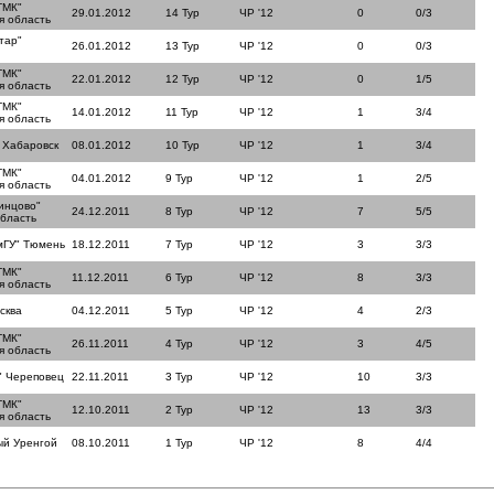
ТМК"
29.01.2012
14 Тур
ЧР '12
0
0/3
я область
тар"
26.01.2012
13 Тур
ЧР '12
0
0/3
ТМК"
22.01.2012
12 Тур
ЧР '12
0
1/5
я область
ТМК"
14.01.2012
11 Тур
ЧР '12
1
3/4
я область
 Хабаровск
08.01.2012
10 Тур
ЧР '12
1
3/4
ТМК"
04.01.2012
9 Тур
ЧР '12
1
2/5
я область
инцово"
24.12.2011
8 Тур
ЧР '12
7
5/5
область
мГУ" Тюмень
18.12.2011
7 Тур
ЧР '12
3
3/3
ТМК"
11.12.2011
6 Тур
ЧР '12
8
3/3
я область
сква
04.12.2011
5 Тур
ЧР '12
4
2/3
ТМК"
26.11.2011
4 Тур
ЧР '12
3
4/5
я область
" Череповец
22.11.2011
3 Тур
ЧР '12
10
3/3
ТМК"
12.10.2011
2 Тур
ЧР '12
13
3/3
я область
ый Уренгой
08.10.2011
1 Тур
ЧР '12
8
4/4