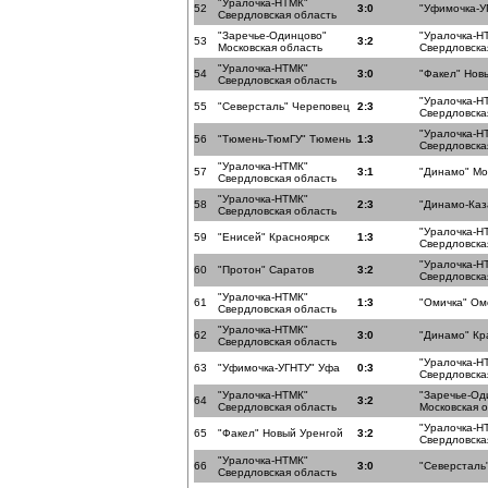
"Уралочка-НТМК"
52
3:0
"Уфимочка-У
Свердловская область
"Заречье-Одинцово"
"Уралочка-Н
53
3:2
Московская область
Свердловска
"Уралочка-НТМК"
54
3:0
"Факел" Нов
Свердловская область
"Уралочка-Н
55
"Северсталь" Череповец
2:3
Свердловска
"Уралочка-Н
56
"Тюмень-ТюмГУ" Тюмень
1:3
Свердловска
"Уралочка-НТМК"
57
3:1
"Динамо" Мо
Свердловская область
"Уралочка-НТМК"
58
2:3
"Динамо-Каз
Свердловская область
"Уралочка-Н
59
"Енисей" Красноярск
1:3
Свердловска
"Уралочка-Н
60
"Протон" Саратов
3:2
Свердловска
"Уралочка-НТМК"
61
1:3
"Омичка" Ом
Свердловская область
"Уралочка-НТМК"
62
3:0
"Динамо" Кр
Свердловская область
"Уралочка-Н
63
"Уфимочка-УГНТУ" Уфа
0:3
Свердловска
"Уралочка-НТМК"
"Заречье-Од
64
3:2
Свердловская область
Московская 
"Уралочка-Н
65
"Факел" Новый Уренгой
3:2
Свердловска
"Уралочка-НТМК"
66
3:0
"Северсталь
Свердловская область