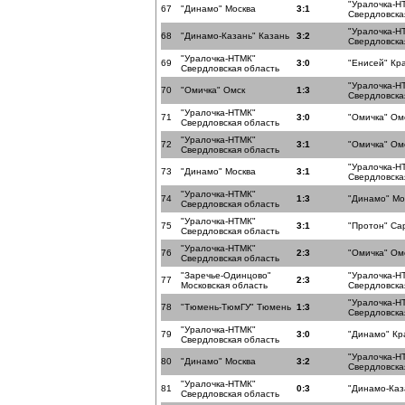
"Уралочка-Н
67
"Динамо" Москва
3:1
Свердловска
"Уралочка-Н
68
"Динамо-Казань" Казань
3:2
Свердловска
"Уралочка-НТМК"
69
3:0
"Енисей" Кр
Свердловская область
"Уралочка-Н
70
"Омичка" Омск
1:3
Свердловска
"Уралочка-НТМК"
71
3:0
"Омичка" Ом
Свердловская область
"Уралочка-НТМК"
72
3:1
"Омичка" Ом
Свердловская область
"Уралочка-Н
73
"Динамо" Москва
3:1
Свердловска
"Уралочка-НТМК"
74
1:3
"Динамо" Мо
Свердловская область
"Уралочка-НТМК"
75
3:1
"Протон" Са
Свердловская область
"Уралочка-НТМК"
76
2:3
"Омичка" Ом
Свердловская область
"Заречье-Одинцово"
"Уралочка-Н
77
2:3
Московская область
Свердловска
"Уралочка-Н
78
"Тюмень-ТюмГУ" Тюмень
1:3
Свердловска
"Уралочка-НТМК"
79
3:0
"Динамо" Кр
Свердловская область
"Уралочка-Н
80
"Динамо" Москва
3:2
Свердловска
"Уралочка-НТМК"
81
0:3
"Динамо-Каз
Свердловская область