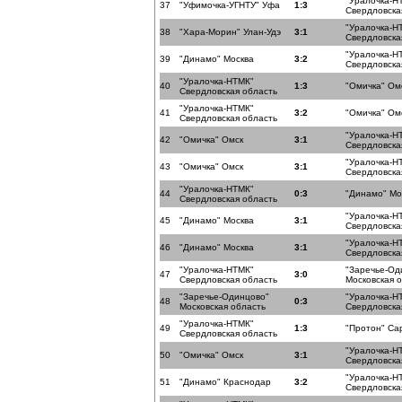
"Уралочка-Н
37
"Уфимочка-УГНТУ" Уфа
1:3
Свердловска
"Уралочка-Н
38
"Хара-Морин" Улан-Удэ
3:1
Свердловска
"Уралочка-Н
39
"Динамо" Москва
3:2
Свердловска
"Уралочка-НТМК"
40
1:3
"Омичка" Ом
Свердловская область
"Уралочка-НТМК"
41
3:2
"Омичка" Ом
Свердловская область
"Уралочка-Н
42
"Омичка" Омск
3:1
Свердловска
"Уралочка-Н
43
"Омичка" Омск
3:1
Свердловска
"Уралочка-НТМК"
44
0:3
"Динамо" Мо
Свердловская область
"Уралочка-Н
45
"Динамо" Москва
3:1
Свердловска
"Уралочка-Н
46
"Динамо" Москва
3:1
Свердловска
"Уралочка-НТМК"
"Заречье-Од
47
3:0
Свердловская область
Московская 
"Заречье-Одинцово"
"Уралочка-Н
48
0:3
Московская область
Свердловска
"Уралочка-НТМК"
49
1:3
"Протон" Са
Свердловская область
"Уралочка-Н
50
"Омичка" Омск
3:1
Свердловска
"Уралочка-Н
51
"Динамо" Краснодар
3:2
Свердловска