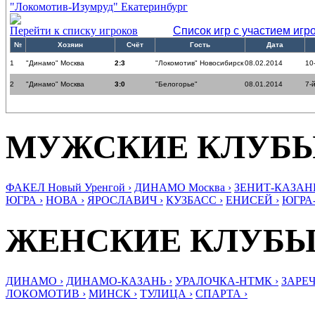
"Локомотив-Изумруд" Екатеринбург
Перейти к списку игроков
Список игр с участием игр
№
Хозяин
Счёт
Гость
Дата
1
"Динамо" Москва
2:3
"Локомотив" Новосибирск
08.02.2014
10
2
"Динамо" Москва
3:0
"Белогорье"
08.01.2014
7-
МУЖСКИЕ КЛУБ
ФАКЕЛ Новый Уренгой ›
ДИНАМО Москва ›
ЗЕНИТ-КАЗАНЬ
ЮГРА ›
НОВА ›
ЯРОСЛАВИЧ ›
КУЗБАСС ›
ЕНИСЕЙ ›
ЮГРА
ЖЕНСКИЕ КЛУБ
ДИНАМО ›
ДИНАМО-КАЗАНЬ ›
УРАЛОЧКА-НТМК ›
ЗАРЕЧ
ЛОКОМОТИВ ›
МИНСК ›
ТУЛИЦА ›
СПАРТА ›