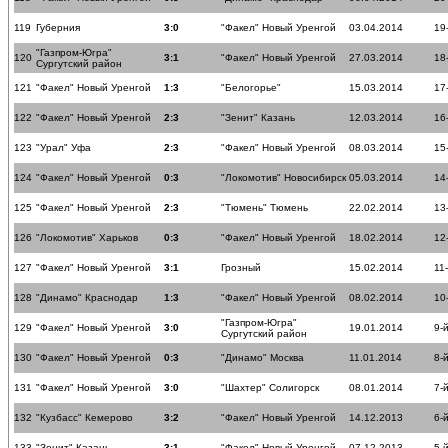
119
Губерния
3:0
"Факел" Новый Уренгой
03.04.2014
19
"Газпром-Югра"
120
3:1
"Факел" Новый Уренгой
27.03.2014
18
Сургутский район
121
"Факел" Новый Уренгой
1:3
"Белогорье"
15.03.2014
17
122
"Факел" Новый Уренгой
2:3
"Зенит" Казань
12.03.2014
16
123
"Урал" Уфа
2:3
"Факел" Новый Уренгой
08.03.2014
15
124
"Факел" Новый Уренгой
0:3
"Локомотив" Новосибирск
05.03.2014
14
125
"Факел" Новый Уренгой
2:3
"Тюмень" Тюмень
22.02.2014
13
126
"Локомотив" Харьков
0:3
"Факел" Новый Уренгой
18.02.2014
12
127
"Факел" Новый Уренгой
3:1
Грозный
15.02.2014
11
128
"Динамо" Краснодар
1:3
"Факел" Новый Уренгой
08.02.2014
10
"Газпром-Югра"
129
"Факел" Новый Уренгой
3:0
19.01.2014
9-
Сургутский район
130
"Факел" Новый Уренгой
0:3
"Динамо" Москва
11.01.2014
8-
131
"Факел" Новый Уренгой
3:0
"Шахтер" Солигорск
08.01.2014
7-
132
"Кузбасс" Кемерово
3:2
"Факел" Новый Уренгой
14.12.2013
6-
133
"Зенит" Казань
3:1
"Факел" Новый Уренгой
07.12.2013
5-