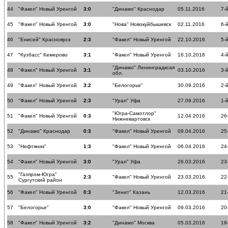
44
"Факел" Новый Уренгой
3:0
"Динамо" Краснодар
05.11.2016
7-
45
"Факел" Новый Уренгой
3:0
"Нова" Новокуйбышевск
02.11.2016
6-
46
"Енисей" Красноярск
2:3
"Факел" Новый Уренгой
22.10.2016
5-
47
"Кузбасс" Кемерово
3:1
"Факел" Новый Уренгой
16.10.2016
4-
"Динамо" Ленинградксая
48
"Факел" Новый Уренгой
3:1
03.10.2016
3-
обл.
49
"Факел" Новый Уренгой
3:2
"Белогорье"
30.09.2016
2-
50
"Факел" Новый Уренгой
2:3
"Урал" Уфа
27.09.2016
1-
"Югра-Самотлор"
51
"Факел" Новый Уренгой
0:3
12.04.2016
26
Нижневартовск
52
"Динамо" Краснодар
0:3
"Факел" Новый Уренгой
09.04.2016
25
53
"Нефтяник"
1:3
"Факел" Новый Уренгой
06.04.2016
24
54
"Факел" Новый Уренгой
3:0
"Урал" Уфа
26.03.2016
23
"Газпром-Югра"
55
2:3
"Факел" Новый Уренгой
23.03.2016
22
Сургутский район
56
"Факел" Новый Уренгой
0:3
"Зенит" Казань
12.03.2016
21
57
"Белогорье"
3:0
"Факел" Новый Уренгой
09.03.2016
20
58
"Факел" Новый Уренгой
3:2
"Динамо" Москва
05.03.2016
19