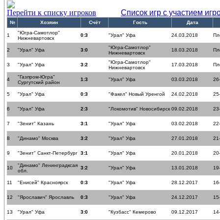
Перейти к списку игроков
Список игр с участием игр
№
Хозяин
Счёт
Гость
Дата
"Югра-Самотлор"
1
0:3
"Урал" Уфа
24.03.2018
Пл
Нижневартовск
"Югра-Самотлор"
2
"Урал" Уфа
3:0
18.03.2018
Пл
Нижневартовск
"Югра-Самотлор"
3
"Урал" Уфа
3:2
17.03.2018
Пл
Нижневартовск
"Газпром-Югра"
4
1:3
"Урал" Уфа
03.03.2018
26
Сургутский район
5
"Урал" Уфа
0:3
"Факел" Новый Уренгой
24.02.2018
25
6
"Урал" Уфа
2:3
"Локомотив" Новосибирск
09.02.2018
23
7
"Зенит" Казань
3:1
"Урал" Уфа
03.02.2018
22
8
"Динамо" Москва
3:2
"Урал" Уфа
27.01.2018
21
9
"Зенит" Санкт-Петербург
3:1
"Урал" Уфа
20.01.2018
20
"Динамо" Ленинградксая
10
3:2
"Урал" Уфа
13.01.2018
19
обл.
11
"Енисей" Красноярск
0:3
"Урал" Уфа
28.12.2017
16
12
"Ярославич" Ярославль
0:3
"Урал" Уфа
24.12.2017
15
13
"Урал" Уфа
3:0
"Кузбасс" Кемерово
09.12.2017
14