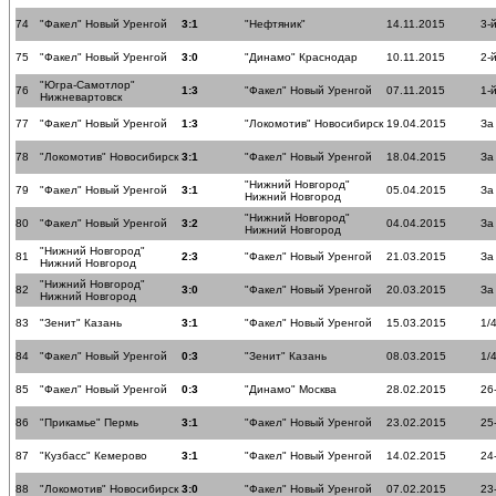
74
"Факел" Новый Уренгой
3:1
"Нефтяник"
14.11.2015
3-
75
"Факел" Новый Уренгой
3:0
"Динамо" Краснодар
10.11.2015
2-
"Югра-Самотлор"
76
1:3
"Факел" Новый Уренгой
07.11.2015
1-
Нижневартовск
77
"Факел" Новый Уренгой
1:3
"Локомотив" Новосибирск
19.04.2015
За
78
"Локомотив" Новосибирск
3:1
"Факел" Новый Уренгой
18.04.2015
За
"Нижний Новгород"
79
"Факел" Новый Уренгой
3:1
05.04.2015
За
Нижний Новгород
"Нижний Новгород"
80
"Факел" Новый Уренгой
3:2
04.04.2015
За
Нижний Новгород
"Нижний Новгород"
81
2:3
"Факел" Новый Уренгой
21.03.2015
За
Нижний Новгород
"Нижний Новгород"
82
3:0
"Факел" Новый Уренгой
20.03.2015
За
Нижний Новгород
83
"Зенит" Казань
3:1
"Факел" Новый Уренгой
15.03.2015
1/
84
"Факел" Новый Уренгой
0:3
"Зенит" Казань
08.03.2015
1/
85
"Факел" Новый Уренгой
0:3
"Динамо" Москва
28.02.2015
26
86
"Прикамье" Пермь
3:1
"Факел" Новый Уренгой
23.02.2015
25
87
"Кузбасс" Кемерово
3:1
"Факел" Новый Уренгой
14.02.2015
24
88
"Локомотив" Новосибирск
3:0
"Факел" Новый Уренгой
07.02.2015
23