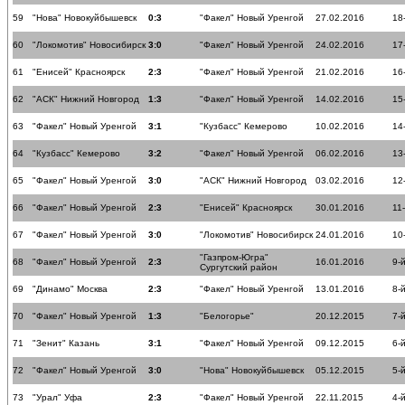
59
"Нова" Новокуйбышевск
0:3
"Факел" Новый Уренгой
27.02.2016
18
60
"Локомотив" Новосибирск
3:0
"Факел" Новый Уренгой
24.02.2016
17
61
"Енисей" Красноярск
2:3
"Факел" Новый Уренгой
21.02.2016
16
62
"АСК" Нижний Новгород
1:3
"Факел" Новый Уренгой
14.02.2016
15
63
"Факел" Новый Уренгой
3:1
"Кузбасс" Кемерово
10.02.2016
14
64
"Кузбасс" Кемерово
3:2
"Факел" Новый Уренгой
06.02.2016
13
65
"Факел" Новый Уренгой
3:0
"АСК" Нижний Новгород
03.02.2016
12
66
"Факел" Новый Уренгой
2:3
"Енисей" Красноярск
30.01.2016
11
67
"Факел" Новый Уренгой
3:0
"Локомотив" Новосибирск
24.01.2016
10
"Газпром-Югра"
68
"Факел" Новый Уренгой
2:3
16.01.2016
9-
Сургутский район
69
"Динамо" Москва
2:3
"Факел" Новый Уренгой
13.01.2016
8-
70
"Факел" Новый Уренгой
1:3
"Белогорье"
20.12.2015
7-
71
"Зенит" Казань
3:1
"Факел" Новый Уренгой
09.12.2015
6-
72
"Факел" Новый Уренгой
3:0
"Нова" Новокуйбышевск
05.12.2015
5-
73
"Урал" Уфа
2:3
"Факел" Новый Уренгой
22.11.2015
4-