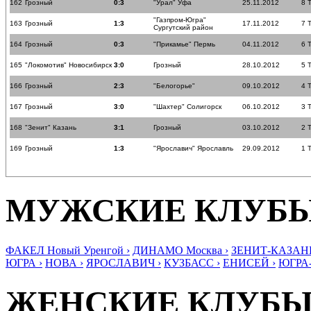
162
Грозный
0:3
"Урал" Уфа
25.11.2012
8 
"Газпром-Югра"
163
Грозный
1:3
17.11.2012
7 
Сургутский район
164
Грозный
0:3
"Прикамье" Пермь
04.11.2012
6 
165
"Локомотив" Новосибирск
3:0
Грозный
28.10.2012
5 
166
Грозный
2:3
"Белогорье"
09.10.2012
4 
167
Грозный
3:0
"Шахтер" Солигорск
06.10.2012
3 
168
"Зенит" Казань
3:1
Грозный
03.10.2012
2 
169
Грозный
1:3
"Ярославич" Ярославль
29.09.2012
1 
МУЖСКИЕ КЛУБ
ФАКЕЛ Новый Уренгой ›
ДИНАМО Москва ›
ЗЕНИТ-КАЗАНЬ
ЮГРА ›
НОВА ›
ЯРОСЛАВИЧ ›
КУЗБАСС ›
ЕНИСЕЙ ›
ЮГРА
ЖЕНСКИЕ КЛУБ