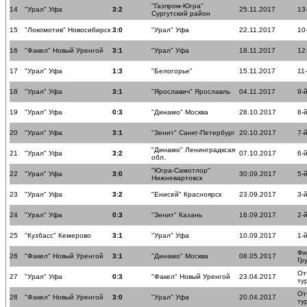
"Газпром-Югра"
14
"Урал" Уфа
3:2
25.11.2017
13
Сургутский район
15
"Локомотив" Новосибирск
3:0
"Урал" Уфа
22.11.2017
10
16
"Факел" Новый Уренгой
3:1
"Урал" Уфа
18.11.2017
12
17
"Урал" Уфа
1:3
"Белогорье"
15.11.2017
11
18
"Урал" Уфа
3:1
"Ярославич" Ярославль
04.11.2017
9-
19
"Урал" Уфа
0:3
"Динамо" Москва
28.10.2017
8-
20
"Урал" Уфа
3:1
"Зенит" Санкт-Петербург
20.10.2017
7-
"Динамо" Ленинградксая
21
"Урал" Уфа
3:2
07.10.2017
6-
обл.
"Югра-Самотлор"
22
"Урал" Уфа
3:0
30.09.2017
5-
Нижневартовск
23
"Урал" Уфа
3:2
"Енисей" Красноярск
23.09.2017
3-
24
"Урал" Уфа
0:3
"Зенит" Казань
16.09.2017
2-
25
"Кузбасс" Кемерово
3:1
"Урал" Уфа
10.09.2017
1-
Фи
26
"Факел" Новый Уренгой
3:1
"Динамо" Москва
08.05.2017
Гр
От
27
"Урал" Уфа
0:3
"Факел" Новый Уренгой
23.04.2017
ту
От
28
"Факел" Новый Уренгой
3:0
"Урал" Уфа
20.04.2017
ту