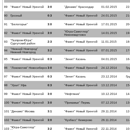
89
"Факел" Новый Уренгой
3:0
"Динамо" Краснодар
01.02.2015
22
90
Грозный
0:3
"Факел" Новый Уренгой
24.01.2015
21
91
"Белогорье"
3:0
"Факел" Новый Уренгой
17.01.2015
20
"Югра-Самотлор"
92
"Факел" Новый Уренгой
3:0
14.01.2015
19
Нижневартовск
"Газпром-Югра"
93
2:3
"Факел" Новый Уренгой
11.01.2015
18
Сургутский район
"Нижний Новгород"
94
3:2
"Факел" Новый Уренгой
07.01.2015
17
Нижний Новгород
95
"Факел" Новый Уренгой
0:3
"Зенит" Казань
04.01.2015
16
96
"Локомотив" Новосибирск
3:0
"Факел" Новый Уренгой
24.12.2014
Гр
97
"Факел" Новый Уренгой
0:3
"Зенит" Казань
23.12.2014
Гр
98
"Урал" Уфа
0:3
"Факел" Новый Уренгой
13.12.2014
15
99
"Факел" Новый Уренгой
3:0
"Нефтяник"
10.12.2014
14
100
"Факел" Новый Уренгой
3:0
"Прикамье" Пермь
07.12.2014
13
101
"Динамо" Москва
3:1
"Факел" Новый Уренгой
29.11.2014
12
102
"Факел" Новый Уренгой
3:0
"Кузбасс" Кемерово
26.11.2014
11
"Югра-Самотлор"
103
3:2
"Факел" Новый Уренгой
22.11.2014
10