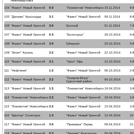
Нижневартовск
104
"Факел" Новый Уренгой
0:3
"Локомотив" Новосибирск
15.11.2014
9-
105
"Динамо" Краснодар
3:1
"Факел" Новый Уренгой
09.11.2014
8-
106
"Факел" Новый Уренгой
3:0
Грозный
01.11.2014
7-
107
"Факел" Новый Уренгой
0:3
"Белогорье"
29.10.2014
6-
108
"Факел" Новый Уренгой
3:0
Губерния
25.10.2014
5-
109
"Зенит" Казань
3:2
"Факел" Новый Уренгой
22.10.2014
4-
110
"Факел" Новый Уренгой
3:1
"Урал" Уфа
12.10.2014
3-
111
"Нефтяник"
1:3
"Факел" Новый Уренгой
08.10.2014
2-
"Газпром-Югра"
112
"Факел" Новый Уренгой
3:2
04.10.2014
1-
Сургутский район
113
"Факел" Новый Уренгой
1:3
"Локомотив" Новосибирск
19.04.2014
1/
114
"Локомотив" Новосибирск
3:2
"Факел" Новый Уренгой
16.04.2014
1/
115
"Локомотив" Новосибирск
3:2
"Факел" Новый Уренгой
15.04.2014
1/
116
"Шахтер" Солигорск
1:3
"Факел" Новый Уренгой
12.04.2014
22
117
"Факел" Новый Уренгой
3:0
"Прикамье" Пермь
09.04.2014
21
118
"Факел" Новый Уренгой
0:3
"Динамо" Краснодар
06.04.2014
20