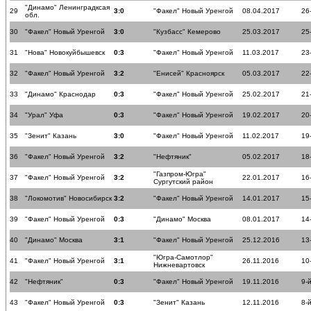
"Динамо" Ленинградксая
29
3:0
"Факел" Новый Уренгой
08.04.2017
26
обл.
30
"Факел" Новый Уренгой
3:0
"Кузбасс" Кемерово
25.03.2017
25
31
"Нова" Новокуйбышевск
0:3
"Факел" Новый Уренгой
11.03.2017
23
32
"Факел" Новый Уренгой
3:2
"Енисей" Красноярск
05.03.2017
22
33
"Динамо" Краснодар
0:3
"Факел" Новый Уренгой
25.02.2017
21
34
"Урал" Уфа
0:3
"Факел" Новый Уренгой
19.02.2017
20
35
"Зенит" Казань
3:0
"Факел" Новый Уренгой
11.02.2017
19
36
"Факел" Новый Уренгой
3:2
"Нефтяник"
05.02.2017
18
"Газпром-Югра"
37
"Факел" Новый Уренгой
3:2
22.01.2017
16
Сургутский район
38
"Локомотив" Новосибирск
3:2
"Факел" Новый Уренгой
14.01.2017
15
39
"Факел" Новый Уренгой
0:3
"Динамо" Москва
08.01.2017
14
40
"Динамо" Москва
3:1
"Факел" Новый Уренгой
25.12.2016
13
"Югра-Самотлор"
41
"Факел" Новый Уренгой
3:1
26.11.2016
10
Нижневартовск
42
"Нефтяник"
0:3
"Факел" Новый Уренгой
19.11.2016
9-
43
"Факел" Новый Уренгой
0:3
"Зенит" Казань
12.11.2016
8-