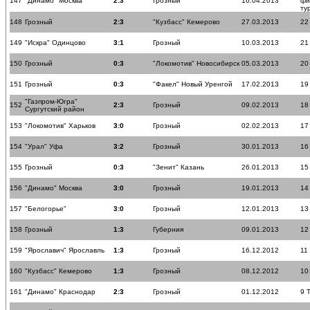
147
"Динамо" Москва
2:3
Грозный
16.04.2013
фи
ту
148
Грозный
2:3
"Кузбасс" Кемерово
27.03.2013
22
149
"Искра" Одинцово
3:1
Грозный
10.03.2013
21
150
Грозный
0:3
"Локомотив" Новосибирск
05.03.2013
20
151
Грозный
0:3
"Факел" Новый Уренгой
17.02.2013
19
"Газпром-Югра"
152
2:3
Грозный
09.02.2013
18
Сургутский район
153
"Локомотив" Харьков
3:0
Грозный
02.02.2013
17
154
"Урал" Уфа
3:2
Грозный
30.01.2013
16
155
Грозный
0:3
"Зенит" Казань
26.01.2013
15
156
"Динамо" Москва
3:0
Грозный
19.01.2013
14
157
"Белогорье"
3:0
Грозный
12.01.2013
13
158
Грозный
1:3
Губерния
09.01.2013
12
159
"Ярославич" Ярославль
1:3
Грозный
16.12.2012
11
160
"Кузбасс" Кемерово
1:3
Грозный
08.12.2012
10
161
"Динамо" Краснодар
2:3
Грозный
01.12.2012
9 