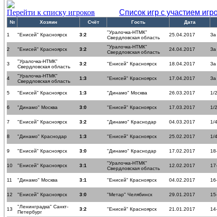
Перейти к списку игроков
Список игр с участием игр
№
Хозяин
Счёт
Гость
Дата
"Уралочка-НТМК"
1
"Енисей" Красноярск
3:2
25.04.2017
За
Свердловская область
"Уралочка-НТМК"
2
"Енисей" Красноярск
3:2
24.04.2017
За
Свердловская область
"Уралочка-НТМК"
3
3:2
"Енисей" Красноярск
18.04.2017
За
Свердловская область
"Уралочка-НТМК"
4
1:3
"Енисей" Красноярск
17.04.2017
За
Свердловская область
5
"Енисей" Красноярск
1:3
"Динамо" Москва
26.03.2017
1/
6
"Динамо" Москва
3:0
"Енисей" Красноярск
17.03.2017
1/
7
"Енисей" Красноярск
3:2
"Динамо" Краснодар
04.03.2017
1/
8
"Динамо" Краснодар
1:3
"Енисей" Красноярск
25.02.2017
1/
9
"Енисей" Красноярск
3:0
"Динамо" Краснодар
17.02.2017
18
"Уралочка-НТМК"
10
"Енисей" Красноярск
3:1
12.02.2017
17
Свердловская область
11
"Динамо" Москва
3:1
"Енисей" Красноярск
04.02.2017
16
12
"Енисей" Красноярск
3:0
"Метар" Челябинск
29.01.2017
15
"Ленинградка" Санкт-
13
3:2
"Енисей" Красноярск
21.01.2017
14
Петербург