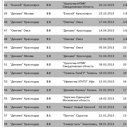
"Уралочка-НТМК"
44
"Енисей" Красноярск
0:3
20.10.2015
2-
Свердловская область
45
"Динамо" Москва
3:0
"Енисей" Красноярск
15.10.2015
1-
46
"Динамо" Краснодар
1:3
"Омичка" Омск
17.04.2013
1/
47
"Омичка" Омск
3:0
"Динамо" Краснодар
14.04.2013
1/
48
"Динамо" Краснодар
3:1
"Омичка" Омск
10.04.2013
1/
49
"Динамо" Краснодар
3:1
"Омичка" Омск
05.04.2013
22
50
"Динамо" Москва
1:3
"Динамо" Краснодар
01.04.2013
21
"Уралочка-НТМК"
51
"Динамо" Краснодар
3:2
28.03.2013
20
Свердловская область
52
"Динамо" Краснодар
3:2
"Тюмень-ТюмГУ" Тюмень
16.03.2013
19
53
"Динамо" Краснодар
3:0
"Уфимочка-УГНТУ" Уфа
12.03.2013
18
54
"Динамо" Краснодар
1:3
"Динамо-Казань" Казань
22.02.2013
17
"Заречье-Одинцово"
55
"Динамо" Краснодар
3:0
18.02.2013
16
Московская область
56
"Динамо" Краснодар
3:1
"Факел" Новый Уренгой
02.02.2013
14
57
"Динамо" Краснодар
3:1
"Протон" Саратов
12.01.2013
13
58
"Динамо" Краснодар
3:0
"Северсталь" Череповец
08.01.2013
12