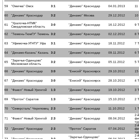
59
"Омичка" Омск
3:1
"Динамо" Краснодар
04.01.2013
11
60
"Динамо" Краснодар
3:2
"Динамо" Москва
29.12.2012
10
"Уралочка-НТМК"
61
3:0
"Динамо" Краснодар
16.12.2012
9 
Свердловская область
62
"Тюмень-ТюмГУ" Тюмень
3:2
"Динамо" Краснодар
02.12.2012
8 
63
"Уфимочка-УГНТУ" Уфа
3:1
"Динамо" Краснодар
18.11.2012
7 
64
"Динамо-Казань" Казань
3:2
"Динамо" Краснодар
09.11.2012
6 
"Заречье-Одинцово"
65
3:2
"Динамо" Краснодар
05.11.2012
5 
Московская область
66
"Динамо" Краснодар
3:0
"Енисей" Красноярск
29.10.2012
15
67
"Динамо" Краснодар
3:0
"Енисей" Красноярск
28.10.2012
4 
68
"Факел" Новый Уренгой
1:3
"Динамо" Краснодар
19.10.2012
3 
69
"Протон" Саратов
1:3
"Динамо" Краснодар
15.10.2012
2 
70
"Северсталь" Череповец
2:3
"Динамо" Краснодар
11.10.2012
1 
2-
71
"Факел" Новый Уренгой
2:3
"Динамо" Краснодар
08.04.2012
фи
ту
2-
72
"Динамо" Краснодар
2:3
"Протон" Саратов
07.04.2012
фи
ту
2-
"Заречье-Одинцово"
73
"Динамо" Краснодар
3:2
06.04.2012
фи