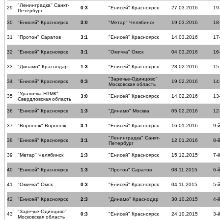
"Ленинградка" Санкт-
29
0:3
"Енисей" Красноярск
27.03.2016
19
Петербург
30
"Енисей" Красноярск
3:0
"Метар" Челябинск
19.03.2016
18
31
"Протон" Саратов
3:1
"Енисей" Красноярск
14.03.2016
17
32
"Енисей" Красноярск
3:1
"Омичка" Омск
04.03.2016
16
33
"Динамо" Краснодар
1:3
"Енисей" Красноярск
28.02.2016
15
"Заречье-Одинцово"
34
"Енисей" Красноярск
0:3
19.02.2016
14
Московская область
"Уралочка-НТМК"
35
3:0
"Енисей" Красноярск
14.02.2016
13
Свердловская область
36
"Енисей" Красноярск
1:3
"Динамо" Москва
05.02.2016
12
37
"Воронеж" Воронеж
3:1
"Енисей" Красноярск
16.01.2016
9-
"Ленинградка" Санкт-
38
"Енисей" Красноярск
3:1
12.01.2016
8-
Петербург
39
"Метар" Челябинск
1:3
"Енисей" Красноярск
15.12.2015
7-
40
"Енисей" Красноярск
1:3
"Протон" Саратов
08.11.2015
6-
41
"Омичка" Омск
0:3
"Енисей" Красноярск
04.11.2015
5-
42
"Енисей" Красноярск
2:3
"Динамо" Краснодар
30.10.2015
4-
"Заречье-Одинцово"
43
0:3
"Енисей" Красноярск
24.10.2015
3-
Московская область