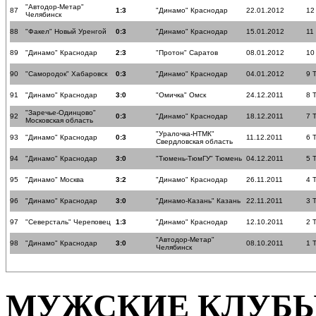
"Автодор-Метар"
87
1:3
"Динамо" Краснодар
22.01.2012
12
Челябинск
88
"Факел" Новый Уренгой
0:3
"Динамо" Краснодар
15.01.2012
11
89
"Динамо" Краснодар
2:3
"Протон" Саратов
08.01.2012
10
90
"Самородок" Хабаровск
0:3
"Динамо" Краснодар
04.01.2012
9 
91
"Динамо" Краснодар
3:0
"Омичка" Омск
24.12.2011
8 
"Заречье-Одинцово"
92
0:3
"Динамо" Краснодар
18.12.2011
7 
Московская область
"Уралочка-НТМК"
93
"Динамо" Краснодар
0:3
11.12.2011
6 
Свердловская область
94
"Динамо" Краснодар
3:0
"Тюмень-ТюмГУ" Тюмень
04.12.2011
5 
95
"Динамо" Москва
3:2
"Динамо" Краснодар
26.11.2011
4 
96
"Динамо" Краснодар
3:0
"Динамо-Казань" Казань
22.11.2011
3 
97
"Северсталь" Череповец
1:3
"Динамо" Краснодар
12.10.2011
2 
"Автодор-Метар"
98
"Динамо" Краснодар
3:0
08.10.2011
1 
Челябинск
МУЖСКИЕ КЛУБ