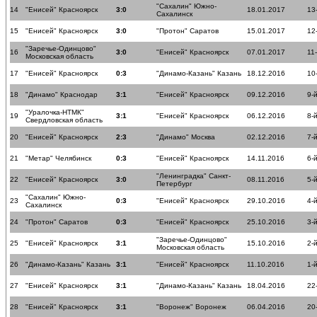
"Сахалин" Южно-
14
"Енисей" Красноярск
3:0
18.01.2017
13
Сахалинск
15
"Енисей" Красноярск
3:0
"Протон" Саратов
15.01.2017
12
"Заречье-Одинцово"
16
3:0
"Енисей" Красноярск
07.01.2017
11
Московская область
17
"Енисей" Красноярск
0:3
"Динамо-Казань" Казань
18.12.2016
10
18
"Динамо" Краснодар
3:1
"Енисей" Красноярск
09.12.2016
9-
"Уралочка-НТМК"
19
3:1
"Енисей" Красноярск
06.12.2016
8-
Свердловская область
20
"Енисей" Красноярск
2:3
"Динамо" Москва
02.12.2016
7-
21
"Метар" Челябинск
0:3
"Енисей" Красноярск
14.11.2016
6-
"Ленинградка" Санкт-
22
"Енисей" Красноярск
3:0
08.11.2016
5-
Петербург
"Сахалин" Южно-
23
0:3
"Енисей" Красноярск
29.10.2016
4-
Сахалинск
24
"Протон" Саратов
0:3
"Енисей" Красноярск
25.10.2016
3-
"Заречье-Одинцово"
25
"Енисей" Красноярск
3:1
15.10.2016
2-
Московская область
26
"Динамо-Казань" Казань
3:1
"Енисей" Красноярск
11.10.2016
1-
27
"Енисей" Красноярск
3:1
"Динамо-Казань" Казань
18.04.2016
22
28
"Енисей" Красноярск
3:1
"Воронеж" Воронеж
06.04.2016
20