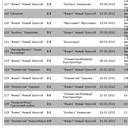
2-
117
"Факел" Новый Уренгой
2:3
"Кузбасс" Кемерово
03.04.2012
фи
ту
1-
118
Губерния
2:3
"Факел" Новый Уренгой
14.03.2012
фи
ту
1-
119
"Факел" Новый Уренгой
3:1
"Ярославич" Ярославль
13.03.2012
фи
ту
1-
120
"Кузбасс" Кемерово
3:1
"Факел" Новый Уренгой
10.03.2012
фи
ту
1-
121
"Факел" Новый Уренгой
2:3
"Белогорье"
08.03.2012
фи
ту
1-
"Автомобилист" Санкт-
122
0:3
"Факел" Новый Уренгой
07.03.2012
фи
Петербург
ту
1-
"Локомотив-Изумруд"
123
"Факел" Новый Уренгой
3:0
06.03.2012
фи
Екатеринбург
ту
124
"Локомотив" Харьков
3:1
"Факел" Новый Уренгой
25.02.2012
1/
125
"Факел" Новый Уренгой
3:1
"Локомотив" Харьков
18.02.2012
1/
126
"Локомотив" Харьков
3:1
"Факел" Новый Уренгой
15.02.2012
1/
"Локомотив-Изумруд"
127
"Факел" Новый Уренгой
3:0
11.02.2012
14
Екатеринбург
"Газпром-Югра"
128
3:1
"Факел" Новый Уренгой
04.02.2012
13
Сургутский район
129
"Факел" Новый Уренгой
3:1
"Кузбасс" Кемерово
24.01.2012
12
130
"Локомотив" Новосибирск
3:0
"Факел" Новый Уренгой
21.01.2012
11