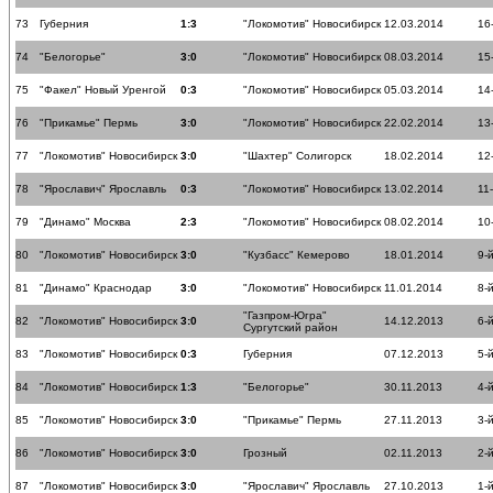
73
Губерния
1:3
"Локомотив" Новосибирск
12.03.2014
16
74
"Белогорье"
3:0
"Локомотив" Новосибирск
08.03.2014
15
75
"Факел" Новый Уренгой
0:3
"Локомотив" Новосибирск
05.03.2014
14
76
"Прикамье" Пермь
3:0
"Локомотив" Новосибирск
22.02.2014
13
77
"Локомотив" Новосибирск
3:0
"Шахтер" Солигорск
18.02.2014
12
78
"Ярославич" Ярославль
0:3
"Локомотив" Новосибирск
13.02.2014
11
79
"Динамо" Москва
2:3
"Локомотив" Новосибирск
08.02.2014
10
80
"Локомотив" Новосибирск
3:0
"Кузбасс" Кемерово
18.01.2014
9-
81
"Динамо" Краснодар
3:0
"Локомотив" Новосибирск
11.01.2014
8-
"Газпром-Югра"
82
"Локомотив" Новосибирск
3:0
14.12.2013
6-
Сургутский район
83
"Локомотив" Новосибирск
0:3
Губерния
07.12.2013
5-
84
"Локомотив" Новосибирск
1:3
"Белогорье"
30.11.2013
4-
85
"Локомотив" Новосибирск
3:0
"Прикамье" Пермь
27.11.2013
3-
86
"Локомотив" Новосибирск
3:0
Грозный
02.11.2013
2-
87
"Локомотив" Новосибирск
3:0
"Ярославич" Ярославль
27.10.2013
1-