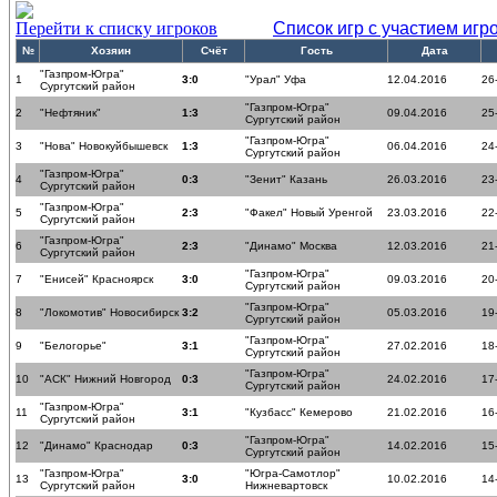
Перейти к списку игроков
Список игр с участием игр
№
Хозяин
Счёт
Гость
Дата
"Газпром-Югра"
1
3:0
"Урал" Уфа
12.04.2016
26
Сургутский район
"Газпром-Югра"
2
"Нефтяник"
1:3
09.04.2016
25
Сургутский район
"Газпром-Югра"
3
"Нова" Новокуйбышевск
1:3
06.04.2016
24
Сургутский район
"Газпром-Югра"
4
0:3
"Зенит" Казань
26.03.2016
23
Сургутский район
"Газпром-Югра"
5
2:3
"Факел" Новый Уренгой
23.03.2016
22
Сургутский район
"Газпром-Югра"
6
2:3
"Динамо" Москва
12.03.2016
21
Сургутский район
"Газпром-Югра"
7
"Енисей" Красноярск
3:0
09.03.2016
20
Сургутский район
"Газпром-Югра"
8
"Локомотив" Новосибирск
3:2
05.03.2016
19
Сургутский район
"Газпром-Югра"
9
"Белогорье"
3:1
27.02.2016
18
Сургутский район
"Газпром-Югра"
10
"АСК" Нижний Новгород
0:3
24.02.2016
17
Сургутский район
"Газпром-Югра"
11
3:1
"Кузбасс" Кемерово
21.02.2016
16
Сургутский район
"Газпром-Югра"
12
"Динамо" Краснодар
0:3
14.02.2016
15
Сургутский район
"Газпром-Югра"
"Югра-Самотлор"
13
3:0
10.02.2016
14
Сургутский район
Нижневартовск