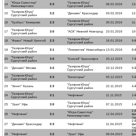
"Югра-Самотлор"
"Газпром-Югра"
14
0:3
06.02.2016
13
Нижневартовск
Сургутский район
"Газпром-Югра"
15
3:2
"Динамо" Краснодар
03.02.2016
12
Сургутский район
"Газпром-Югра"
16
"Кузбасс" Кемерово
2:3
30.01.2016
11
Сургутский район
"Газпром-Югра"
17
3:0
"АСК" Нижний Новгород
23.01.2016
10
Сургутский район
"Газпром-Югра"
18
"Факел" Новый Уренгой
2:3
16.01.2016
9-
Сургутский район
"Газпром-Югра"
19
3:1
"Локомотив" Новосибирск
13.01.2016
8-
Сургутский район
"Газпром-Югра"
20
3:0
"Енисей" Красноярск
20.12.2015
7-
Сургутский район
"Газпром-Югра"
21
"Динамо" Москва
3:2
10.12.2015
6-
Сургутский район
"Газпром-Югра"
22
0:3
"Белогорье"
05.12.2015
5-
Сургутский район
"Газпром-Югра"
23
"Зенит" Казань
2:3
22.11.2015
4-
Сургутский район
"Газпром-Югра"
24
3:1
"Нефтяник"
11.11.2015
2-
Сургутский район
"Газпром-Югра"
25
"Урал" Уфа
3:0
07.11.2015
1-
Сургутский район
2-
"Югра-Самотлор"
26
"Нефтяник"
3:1
12.04.2015
фи
Нижневартовск
ту
2-
27
"Динамо" Краснодар
0:3
"Нефтяник"
11.04.2015
фи
ту
2-
28
"Нефтяник"
3:2
"Урал" Уфа
09.04.2015
фи