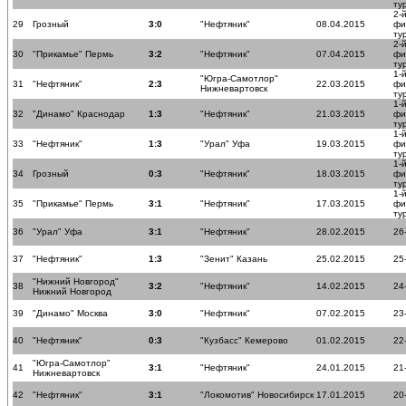
ту
2-
29
Грозный
3:0
"Нефтяник"
08.04.2015
фи
ту
2-
30
"Прикамье" Пермь
3:2
"Нефтяник"
07.04.2015
фи
ту
1-
"Югра-Самотлор"
31
"Нефтяник"
2:3
22.03.2015
фи
Нижневартовск
ту
1-
32
"Динамо" Краснодар
1:3
"Нефтяник"
21.03.2015
фи
ту
1-
33
"Нефтяник"
1:3
"Урал" Уфа
19.03.2015
фи
ту
1-
34
Грозный
0:3
"Нефтяник"
18.03.2015
фи
ту
1-
35
"Прикамье" Пермь
3:1
"Нефтяник"
17.03.2015
фи
ту
36
"Урал" Уфа
3:1
"Нефтяник"
28.02.2015
26
37
"Нефтяник"
1:3
"Зенит" Казань
25.02.2015
25
"Нижний Новгород"
38
3:2
"Нефтяник"
14.02.2015
24
Нижний Новгород
39
"Динамо" Москва
3:0
"Нефтяник"
07.02.2015
23
40
"Нефтяник"
0:3
"Кузбасс" Кемерово
01.02.2015
22
"Югра-Самотлор"
41
3:1
"Нефтяник"
24.01.2015
21
Нижневартовск
42
"Нефтяник"
3:1
"Локомотив" Новосибирск
17.01.2015
20