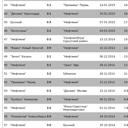
43
"Нефтяник"
3:1
"Прикамье" Пермь
14.01.2015
19
44
"Динамо" Краснодар
3:1
"Нефтяник"
10.01.2015
18
45
Грозный
0:3
"Нефтяник"
07.01.2015
17
46
"Белогорье"
3:1
"Нефтяник"
04.01.2015
16
"Газпром-Югра"
47
"Нефтяник"
0:3
13.12.2014
15
Сургутский район
48
"Факел" Новый Уренгой
3:0
"Нефтяник"
10.12.2014
14
49
"Зенит" Казань
3:1
"Нефтяник"
06.12.2014
13
50
"Нефтяник"
3:1
"Урал" Уфа
29.11.2014
12
51
"Нефтяник"
3:2
Губерния
26.11.2014
11
52
"Прикамье" Пермь
3:0
"Нефтяник"
22.11.2014
10
53
"Нефтяник"
0:3
"Динамо" Москва
15.11.2014
9-
54
"Кузбасс" Кемерово
3:0
"Нефтяник"
09.11.2014
8-
"Югра-Самотлор"
55
"Нефтяник"
3:2
01.11.2014
7-
Нижневартовск
56
"Локомотив" Новосибирск
3:0
"Нефтяник"
29.10.2014
6-
57
"Нефтяник"
3:0
Грозный
25.10.2014
5-