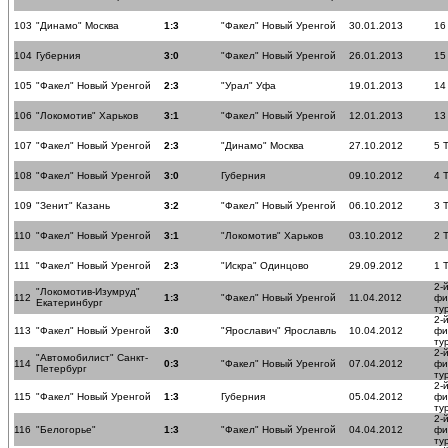
103
"Динамо" Москва
1:3
"Факел" Новый Уренгой
30.01.2013
16
104
Губерния
3:0
"Факел" Новый Уренгой
26.01.2013
15
105
"Факел" Новый Уренгой
2:3
"Урал" Уфа
19.01.2013
14
106
"Локомотив" Харьков
3:1
"Факел" Новый Уренгой
12.01.2013
13
107
"Факел" Новый Уренгой
2:3
"Динамо" Москва
27.10.2012
5 
108
"Факел" Новый Уренгой
3:0
Губерния
09.10.2012
4 
109
"Зенит" Казань
3:2
"Факел" Новый Уренгой
06.10.2012
3 
110
"Факел" Новый Уренгой
3:1
"Локомотив" Харьков
03.10.2012
2 
111
"Факел" Новый Уренгой
2:3
"Искра" Одинцово
29.09.2012
1 
2-
"Локомотив-Изумруд"
112
1:3
"Факел" Новый Уренгой
11.04.2012
фи
Екатеринбург
ту
2-
113
"Факел" Новый Уренгой
3:0
"Ярославич" Ярославль
10.04.2012
фи
ту
2-
"Автомобилист" Санкт-
114
0:3
"Факел" Новый Уренгой
07.04.2012
фи
Петербург
ту
2-
115
"Факел" Новый Уренгой
1:3
Губерния
05.04.2012
фи
ту
2-
116
"Белогорье"
1:3
"Факел" Новый Уренгой
04.04.2012
фи
ту