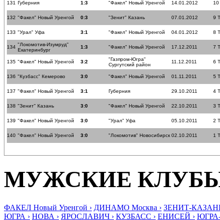
131
Губерния
1:3
"Факел" Новый Уренгой
14.01.2012
10
132
"Факел" Новый Уренгой
0:3
"Зенит" Казань
07.01.2012
9 
133
"Урал" Уфа
3:1
"Факел" Новый Уренгой
04.01.2012
8 
"Локомотив-Изумруд"
134
1:3
"Факел" Новый Уренгой
17.12.2011
7 
Екатеринбург
"Газпром-Югра"
135
"Факел" Новый Уренгой
3:2
11.12.2011
6 
Сургутский район
136
"Кузбасс" Кемерово
3:0
"Факел" Новый Уренгой
01.11.2011
5 
137
"Факел" Новый Уренгой
3:1
Губерния
29.10.2011
4 
138
"Зенит" Казань
3:0
"Факел" Новый Уренгой
22.10.2011
3 
139
"Факел" Новый Уренгой
3:0
"Урал" Уфа
05.10.2011
2 
140
"Факел" Новый Уренгой
3:0
"Локомотив" Новосибирск
02.10.2011
1 
МУЖСКИЕ КЛУБ
ФАКЕЛ Новый Уренгой ›
ДИНАМО Москва ›
ЗЕНИТ-КАЗАНЬ
ЮГРА ›
НОВА ›
ЯРОСЛАВИЧ ›
КУЗБАСС ›
ЕНИСЕЙ ›
ЮГРА