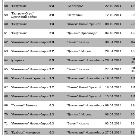
58
"Нефтяник"
0:3
"Белогорье"
22.10.2014
4-
"Газпром-Югра"
59
3:0
"Нефтяник"
12.10.2014
3-
Сургутский район
60
"Нефтяник"
1:3
"Факел" Новый Уренгой
08.10.2014
2-
61
"Нефтяник"
2:3
"Динамо" Краснодар
04.10.2014
1-
62
"Локомотив" Новосибирск
0:3
"Зенит" Казань
30.04.2014
Фи
63
"Локомотив" Новосибирск
3:2
"Динамо" Москва
29.04.2014
1/
Фи
64
Губерния
0:3
"Локомотив" Новосибирск
28.04.2014
По
Фи
65
"Локомотив" Новосибирск
3:2
"Зенит" Казань
27.04.2014
По
66
"Факел" Новый Уренгой
1:3
"Локомотив" Новосибирск
19.04.2014
1/
67
"Локомотив" Новосибирск
3:2
"Факел" Новый Уренгой
16.04.2014
1/
68
"Локомотив" Новосибирск
3:2
"Факел" Новый Уренгой
15.04.2014
1/
69
"Тюмень" Тюмень
0:3
"Локомотив" Новосибирск
09.04.2014
21
70
"Локомотив" Новосибирск
1:3
"Динамо" Москва
06.04.2014
20
71
"Локомотив" Новосибирск
0:3
"Зенит" Казань
03.04.2014
19
72
"Кузбасс" Кемерово
0:3
"Локомотив" Новосибирск
27.03.2014
18