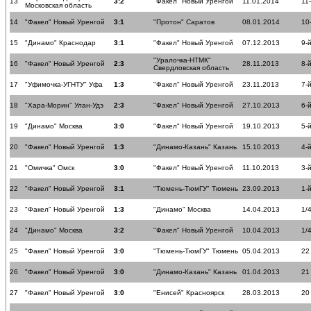
13
3:2
"Факел" Новый Уренгой
11.01.2014
11
Московская область
14
"Факел" Новый Уренгой
3:1
"Протон" Саратов
08.01.2014
10
15
"Динамо" Краснодар
3:1
"Факел" Новый Уренгой
07.12.2013
9-
"Уралочка-НТМК"
16
"Факел" Новый Уренгой
2:3
28.11.2013
8-
Свердловская область
17
"Уфимочка-УГНТУ" Уфа
1:3
"Факел" Новый Уренгой
23.11.2013
7-
18
"Хара-Морин" Улан-Удэ
2:3
"Факел" Новый Уренгой
27.10.2013
6-
19
"Динамо" Москва
3:0
"Факел" Новый Уренгой
19.10.2013
5-
20
"Факел" Новый Уренгой
1:3
"Динамо-Казань" Казань
15.10.2013
4-
21
"Омичка" Омск
3:0
"Факел" Новый Уренгой
11.10.2013
3-
22
"Факел" Новый Уренгой
3:1
"Тюмень-ТюмГУ" Тюмень
23.09.2013
1-
23
"Факел" Новый Уренгой
1:3
"Динамо" Москва
14.04.2013
1/
24
"Динамо" Москва
3:2
"Факел" Новый Уренгой
10.04.2013
1/
25
"Факел" Новый Уренгой
3:0
"Тюмень-ТюмГУ" Тюмень
05.04.2013
22
26
"Факел" Новый Уренгой
3:0
"Динамо-Казань" Казань
01.04.2013
21
27
"Факел" Новый Уренгой
3:0
"Енисей" Красноярск
28.03.2013
20