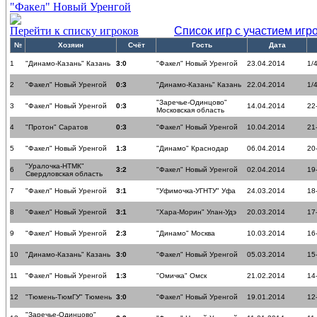
"Факел" Новый Уренгой
Перейти к списку игроков
Список игр с участием игр
№
Хозяин
Счёт
Гость
Дата
1
"Динамо-Казань" Казань
3:0
"Факел" Новый Уренгой
23.04.2014
1/
2
"Факел" Новый Уренгой
0:3
"Динамо-Казань" Казань
22.04.2014
1/
"Заречье-Одинцово"
3
"Факел" Новый Уренгой
0:3
14.04.2014
22
Московская область
4
"Протон" Саратов
0:3
"Факел" Новый Уренгой
10.04.2014
21
5
"Факел" Новый Уренгой
1:3
"Динамо" Краснодар
06.04.2014
20
"Уралочка-НТМК"
6
3:2
"Факел" Новый Уренгой
02.04.2014
19
Свердловская область
7
"Факел" Новый Уренгой
3:1
"Уфимочка-УГНТУ" Уфа
24.03.2014
18
8
"Факел" Новый Уренгой
3:1
"Хара-Морин" Улан-Удэ
20.03.2014
17
9
"Факел" Новый Уренгой
2:3
"Динамо" Москва
10.03.2014
16
10
"Динамо-Казань" Казань
3:0
"Факел" Новый Уренгой
05.03.2014
15
11
"Факел" Новый Уренгой
1:3
"Омичка" Омск
21.02.2014
14
12
"Тюмень-ТюмГУ" Тюмень
3:0
"Факел" Новый Уренгой
19.01.2014
12
"Заречье-Одинцово"