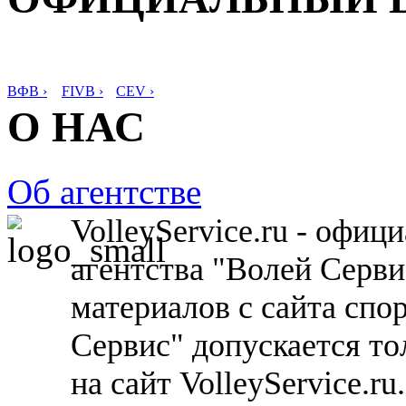
ВФВ ›
FIVB ›
CEV ›
О НАС
Об агентстве
VolleyService.ru - офи
агентства "Волей Серв
материалов с сайта спо
Сервис" допускается то
на сайт VolleyService.r