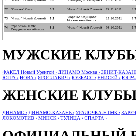
71
"Факел" Новый Уренгой
3:0
"Самородок" Хабаровск
26.11.2011
4 
72
"Омичка" Омск
0:3
"Факел" Новый Уренгой
22.11.2011
3 
"Заречье-Одинцово"
73
"Факел" Новый Уренгой
3:2
12.10.2011
2 
Московская область
"Уралочка-НТМК"
74
3:1
"Факел" Новый Уренгой
08.10.2011
1 
Свердловская область
МУЖСКИЕ КЛУБ
ФАКЕЛ Новый Уренгой ›
ДИНАМО Москва ›
ЗЕНИТ-КАЗАНЬ
ЮГРА ›
НОВА ›
ЯРОСЛАВИЧ ›
КУЗБАСС ›
ЕНИСЕЙ ›
ЮГРА
ЖЕНСКИЕ КЛУБ
ДИНАМО ›
ДИНАМО-КАЗАНЬ ›
УРАЛОЧКА-НТМК ›
ЗАРЕЧ
ЛОКОМОТИВ ›
МИНСК ›
ТУЛИЦА ›
СПАРТА ›
ОФИЦИАЛЬНЫЙ 