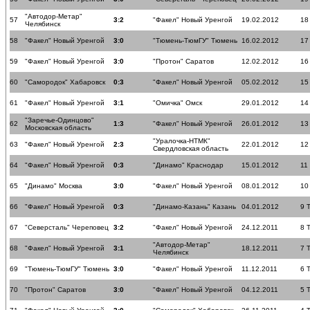
"Автодор-Метар"
57
3:2
"Факел" Новый Уренгой
19.02.2012
18
Челябинск
58
"Факел" Новый Уренгой
3:0
"Тюмень-ТюмГУ" Тюмень
16.02.2012
17
59
"Факел" Новый Уренгой
3:0
"Протон" Саратов
12.02.2012
16
60
"Самородок" Хабаровск
0:3
"Факел" Новый Уренгой
05.02.2012
15
61
"Факел" Новый Уренгой
3:1
"Омичка" Омск
29.01.2012
14
"Заречье-Одинцово"
62
1:3
"Факел" Новый Уренгой
26.01.2012
13
Московская область
"Уралочка-НТМК"
63
"Факел" Новый Уренгой
2:3
22.01.2012
12
Свердловская область
64
"Факел" Новый Уренгой
0:3
"Динамо" Краснодар
15.01.2012
11
65
"Динамо" Москва
3:0
"Факел" Новый Уренгой
08.01.2012
10
66
"Факел" Новый Уренгой
0:3
"Динамо-Казань" Казань
04.01.2012
9 
67
"Северсталь" Череповец
3:2
"Факел" Новый Уренгой
24.12.2011
8 
"Автодор-Метар"
68
"Факел" Новый Уренгой
3:1
18.12.2011
7 
Челябинск
69
"Тюмень-ТюмГУ" Тюмень
3:0
"Факел" Новый Уренгой
11.12.2011
6 
70
"Протон" Саратов
3:0
"Факел" Новый Уренгой
04.12.2011
5 