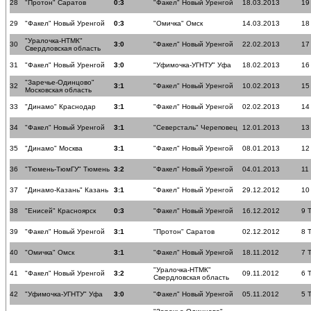
28
"Протон" Саратов
0:3
"Факел" Новый Уренгой
18.03.2013
19
29
"Факел" Новый Уренгой
0:3
"Омичка" Омск
14.03.2013
18
"Уралочка-НТМК"
30
3:0
"Факел" Новый Уренгой
22.02.2013
17
Свердловская область
31
"Факел" Новый Уренгой
3:0
"Уфимочка-УГНТУ" Уфа
18.02.2013
16
"Заречье-Одинцово"
32
3:1
"Факел" Новый Уренгой
10.02.2013
15
Московская область
33
"Динамо" Краснодар
3:1
"Факел" Новый Уренгой
02.02.2013
14
34
"Факел" Новый Уренгой
3:1
"Северсталь" Череповец
12.01.2013
13
35
"Динамо" Москва
3:1
"Факел" Новый Уренгой
08.01.2013
12
36
"Тюмень-ТюмГУ" Тюмень
3:2
"Факел" Новый Уренгой
04.01.2013
11
37
"Динамо-Казань" Казань
3:1
"Факел" Новый Уренгой
29.12.2012
10
38
"Енисей" Красноярск
0:3
"Факел" Новый Уренгой
16.12.2012
9 
39
"Факел" Новый Уренгой
3:1
"Протон" Саратов
02.12.2012
8 
40
"Омичка" Омск
3:1
"Факел" Новый Уренгой
18.11.2012
7 
"Уралочка-НТМК"
41
"Факел" Новый Уренгой
3:2
09.11.2012
6 
Свердловская область
42
"Уфимочка-УГНТУ" Уфа
3:0
"Факел" Новый Уренгой
05.11.2012
5 