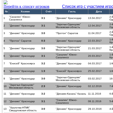
Перейти к списку игроков
Список игр с участием игр
№
Хозяин
Счёт
Гость
Дата
"Сахалин" Южно-
2-
1
3:1
"Динамо" Краснодар
13.04.2017
Сахалинск
Од
"Заречье-Одинцово"
2-
2
"Динамо" Краснодар
3:1
12.04.2017
Московская область
Од
2-
3
"Динамо" Краснодар
3:0
"Протон" Саратов
11.04.2017
Од
1-
4
"Протон" Саратов
0:3
"Динамо" Краснодар
22.03.2017
Кр
"Заречье-Одинцово"
1-
5
"Динамо" Краснодар
3:0
21.03.2017
Московская область
Кр
"Сахалин" Южно-
1-
6
"Динамо" Краснодар
3:1
20.03.2017
Сахалинск
Кр
7
"Енисей" Красноярск
3:2
"Динамо" Краснодар
04.03.2017
1/
8
"Динамо" Краснодар
1:3
"Енисей" Красноярск
25.02.2017
1/
"Заречье-Одинцово"
9
"Динамо" Краснодар
3:0
03.02.2017
16
Московская область
"Заречье-Одинцово"
10
2:3
"Динамо" Краснодар
02.12.2016
7-
Московская область
11
"Динамо" Краснодар
3:2
"Динамо-Казань" Казань
11.11.2016
6-
"Сахалин" Южно-
12
"Динамо" Краснодар
3:1
08.11.2016
5-
Сахалинск
"Уралочка-НТМК"
13
3:0
"Динамо" Краснодар
29.10.2016
4-
Свердловская область