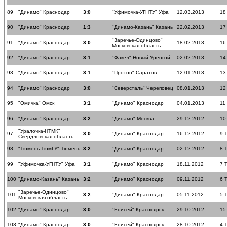
89
"Динамо" Краснодар
3:0
"Уфимочка-УГНТУ" Уфа
12.03.2013
18
90
"Динамо" Краснодар
1:3
"Динамо-Казань" Казань
22.02.2013
17
"Заречье-Одинцово"
91
"Динамо" Краснодар
3:0
18.02.2013
16
Московская область
92
"Динамо" Краснодар
3:1
"Факел" Новый Уренгой
02.02.2013
14
93
"Динамо" Краснодар
3:1
"Протон" Саратов
12.01.2013
13
94
"Динамо" Краснодар
3:0
"Северсталь" Череповец
08.01.2013
12
95
"Омичка" Омск
3:1
"Динамо" Краснодар
04.01.2013
11
96
"Динамо" Краснодар
3:2
"Динамо" Москва
29.12.2012
10
"Уралочка-НТМК"
97
3:0
"Динамо" Краснодар
16.12.2012
9 
Свердловская область
98
"Тюмень-ТюмГУ" Тюмень
3:2
"Динамо" Краснодар
02.12.2012
8 
99
"Уфимочка-УГНТУ" Уфа
3:1
"Динамо" Краснодар
18.11.2012
7 
100
"Динамо-Казань" Казань
3:2
"Динамо" Краснодар
09.11.2012
6 
"Заречье-Одинцово"
101
3:2
"Динамо" Краснодар
05.11.2012
5 
Московская область
102
"Динамо" Краснодар
3:0
"Енисей" Красноярск
29.10.2012
15
103
"Динамо" Краснодар
3:0
"Енисей" Красноярск
28.10.2012
4 