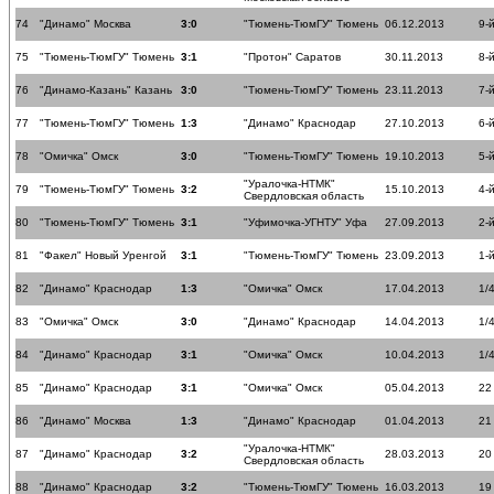
74
"Динамо" Москва
3:0
"Тюмень-ТюмГУ" Тюмень
06.12.2013
9-
75
"Тюмень-ТюмГУ" Тюмень
3:1
"Протон" Саратов
30.11.2013
8-
76
"Динамо-Казань" Казань
3:0
"Тюмень-ТюмГУ" Тюмень
23.11.2013
7-
77
"Тюмень-ТюмГУ" Тюмень
1:3
"Динамо" Краснодар
27.10.2013
6-
78
"Омичка" Омск
3:0
"Тюмень-ТюмГУ" Тюмень
19.10.2013
5-
"Уралочка-НТМК"
79
"Тюмень-ТюмГУ" Тюмень
3:2
15.10.2013
4-
Свердловская область
80
"Тюмень-ТюмГУ" Тюмень
3:1
"Уфимочка-УГНТУ" Уфа
27.09.2013
2-
81
"Факел" Новый Уренгой
3:1
"Тюмень-ТюмГУ" Тюмень
23.09.2013
1-
82
"Динамо" Краснодар
1:3
"Омичка" Омск
17.04.2013
1/
83
"Омичка" Омск
3:0
"Динамо" Краснодар
14.04.2013
1/
84
"Динамо" Краснодар
3:1
"Омичка" Омск
10.04.2013
1/
85
"Динамо" Краснодар
3:1
"Омичка" Омск
05.04.2013
22
86
"Динамо" Москва
1:3
"Динамо" Краснодар
01.04.2013
21
"Уралочка-НТМК"
87
"Динамо" Краснодар
3:2
28.03.2013
20
Свердловская область
88
"Динамо" Краснодар
3:2
"Тюмень-ТюмГУ" Тюмень
16.03.2013
19