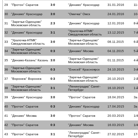
29
"Протон" Саратов
3:0
"Динамо" Краснодар
31.01.2016
11
30
"Динамо" Краснодар
3:0
"Омичка" Омск
24.01.2016
10
"Заречье-Одинцово"
31
2:3
"Динамо" Краснодар
12.01.2016
8-
Московская область
"Уралочка-НТМК"
32
"Динамо" Краснодар
3:1
13.12.2015
7-
Свердловская область
"Уралочка-НТМК"
"Заречье-Одинцово"
33
3:0
08.11.2015
6-
Свердловская область
Московская область
"Заречье-Одинцово"
34
0:3
"Динамо" Москва
04.11.2015
5-
Московская область
"Заречье-Одинцово"
35
"Динамо-Казань" Казань
3:0
01.11.2015
4-
Московская область
"Заречье-Одинцово"
36
0:3
"Енисей" Красноярск
24.10.2015
3-
Московская область
"Заречье-Одинцово"
37
"Воронеж" Воронеж
0:3
20.10.2015
2-
Московская область
"Заречье-Одинцово"
"Ленинградка" Санкт-
38
3:1
16.10.2015
1-
Московская область
Петербург
39
"Динамо" Краснодар
3:0
"Протон" Саратов
18.04.2015
За
40
"Протон" Саратов
0:3
"Динамо" Краснодар
17.04.2015
За
41
"Динамо" Москва
3:0
"Протон" Саратов
20.03.2015
1/
42
"Протон" Саратов
0:3
"Динамо" Москва
16.03.2015
1/
"Ленинградка" Санкт-
43
"Протон" Саратов
3:1
27.02.2015
17
Петербург