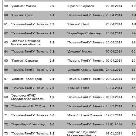
59
"Динамо" Москва
3:0
"Протон" Саратов
22.10.2014
1-
60
"Омичка" Омск
3:1
"Тюмень-ТюмГУ" Тюмень
23.04.2014
1/
61
"Тюмень-ТюмГУ" Тюмень
0:3
"Омичка" Омск
20.04.2014
1/
62
"Тюмень-ТюмГУ" Тюмень
2:3
"Хара-Морин" Улан-Удэ
14.04.2014
22
"Заречье-Одинцово"
63
3:2
"Тюмень-ТюмГУ" Тюмень
10.04.2014
21
Московская область
64
"Тюмень-ТюмГУ" Тюмень
0:3
"Динамо" Москва
06.04.2014
20
65
"Протон" Саратов
2:3
"Тюмень-ТюмГУ" Тюмень
02.04.2014
19
66
"Тюмень-ТюмГУ" Тюмень
0:3
"Динамо-Казань" Казань
24.03.2014
18
67
"Динамо" Краснодар
3:1
"Тюмень-ТюмГУ" Тюмень
20.03.2014
17
68
"Тюмень-ТюмГУ" Тюмень
2:3
"Омичка" Омск
10.03.2014
16
"Уралочка-НТМК"
69
1:3
"Тюмень-ТюмГУ" Тюмень
06.03.2014
15
Свердловская область
70
"Уфимочка-УГНТУ" Уфа
1:3
"Тюмень-ТюмГУ" Тюмень
16.02.2014
13
71
"Тюмень-ТюмГУ" Тюмень
3:0
"Факел" Новый Уренгой
19.01.2014
12
72
"Хара-Морин" Улан-Удэ
3:0
"Тюмень-ТюмГУ" Тюмень
11.01.2014
11
"Заречье-Одинцово"
73
"Тюмень-ТюмГУ" Тюмень
3:2
08.01.2014
10
Московская область