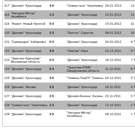
117
"Динамо" Краснодар
3:0
"Северсталь" Череповец
26.01.2012
13
"Автодор-Метар"
118
1:3
"Динамо" Краснодар
22.01.2012
12
Челябинск
119
"Факел" Новый Уренгой
0:3
"Динамо" Краснодар
15.01.2012
11
120
"Динамо" Краснодар
2:3
"Протон" Саратов
08.01.2012
10
121
"Самородок" Хабаровск
0:3
"Динамо" Краснодар
04.01.2012
9 
122
"Динамо" Краснодар
3:0
"Омичка" Омск
24.12.2011
8 
"Заречье-Одинцово"
123
0:3
"Динамо" Краснодар
18.12.2011
7 
Московская область
"Уралочка-НТМК"
124
"Динамо" Краснодар
0:3
11.12.2011
6 
Свердловская область
125
"Динамо" Краснодар
3:0
"Тюмень-ТюмГУ" Тюмень
04.12.2011
5 
126
"Динамо" Москва
3:2
"Динамо" Краснодар
26.11.2011
4 
127
"Динамо" Краснодар
3:0
"Динамо-Казань" Казань
22.11.2011
3 
128
"Северсталь" Череповец
1:3
"Динамо" Краснодар
12.10.2011
2 
"Автодор-Метар"
129
"Динамо" Краснодар
3:0
08.10.2011
1 
Челябинск