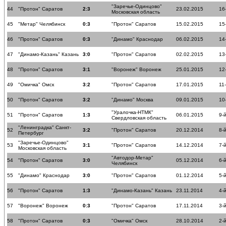
"Заречье-Одинцово"
44
"Протон" Саратов
2:3
23.02.2015
16
Московская область
45
"Метар" Челябинск
0:3
"Протон" Саратов
15.02.2015
15
46
"Протон" Саратов
0:3
"Динамо" Краснодар
06.02.2015
14
47
"Динамо-Казань" Казань
3:0
"Протон" Саратов
02.02.2015
13
48
"Протон" Саратов
3:1
"Воронеж" Воронеж
25.01.2015
12
49
"Омичка" Омск
3:2
"Протон" Саратов
17.01.2015
11
50
"Протон" Саратов
3:2
"Динамо" Москва
09.01.2015
10
"Уралочка-НТМК"
51
"Протон" Саратов
1:3
06.01.2015
9-
Свердловская область
"Ленинградка" Санкт-
52
3:2
"Протон" Саратов
20.12.2014
8-
Петербург
"Заречье-Одинцово"
53
3:1
"Протон" Саратов
14.12.2014
7-
Московская область
"Автодор-Метар"
54
"Протон" Саратов
3:0
05.12.2014
6-
Челябинск
55
"Динамо" Краснодар
3:0
"Протон" Саратов
01.12.2014
5-
56
"Протон" Саратов
1:3
"Динамо-Казань" Казань
23.11.2014
4-
57
"Воронеж" Воронеж
0:3
"Протон" Саратов
17.11.2014
3-
58
"Протон" Саратов
0:3
"Омичка" Омск
28.10.2014
2-