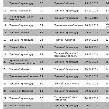
14
"Динамо" Краснодар
0:3
"Динамо" Москва
25.10.2016
3-
15
"Метар" Челябинск
0:3
"Динамо" Краснодар
14.10.2016
2-
"Ленинградка" Санкт-
16
0:3
"Динамо" Краснодар
11.10.2016
1-
Петербург
Ма
17
"Динамо" Краснодар
3:2
"Динамо-Казань" Казань
26.04.2016
ме
18
"Динамо" Москва
3:0
"Динамо" Краснодар
25.04.2016
По
19
"Динамо" Краснодар
3:0
"Протон" Саратов
18.04.2016
22
20
"Омичка" Омск
0:3
"Динамо" Краснодар
14.04.2016
21
"Заречье-Одинцово"
21
"Динамо" Краснодар
3:0
25.03.2016
19
Московская область
"Уралочка-НТМК"
22
3:0
"Динамо" Краснодар
20.03.2016
18
Свердловская область
23
"Динамо" Москва
3:0
"Динамо" Краснодар
15.03.2016
17
24
"Динамо-Казань" Казань
3:0
"Динамо" Краснодар
04.03.2016
16
25
"Динамо" Краснодар
1:3
"Енисей" Красноярск
28.02.2016
15
26
"Воронеж" Воронеж
1:3
"Динамо" Краснодар
20.02.2016
14
"Ленинградка" Санкт-
27
"Динамо" Краснодар
3:1
14.02.2016
13
Петербург
28
"Метар" Челябинск
0:3
"Динамо" Краснодар
05.02.2016
12