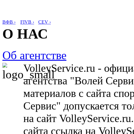
ВФВ ›
FIVB ›
CEV ›
О НАС
Об агентстве
VolleyService.ru - офи
агентства "Волей Серв
материалов с сайта спо
Сервис" допускается то
на сайт VolleyService.r
сайта ссылка на VolleyS