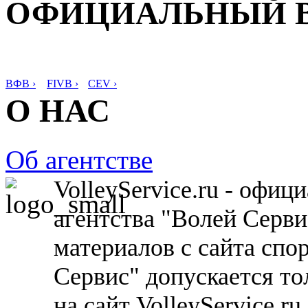
ОФИЦИАЛЬНЫЙ 
ВФВ ›
FIVB ›
CEV ›
О НАС
Об агентстве
VolleyService.ru - офи
агентства "Волей Серв
материалов с сайта спо
Сервис" допускается то
на сайт VolleyService.r