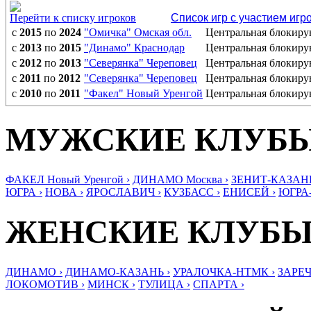
Перейти к списку игроков
Список игр с участием игр
с
2015
по
2024
"Омичка" Омская обл.
Центральная блокир
с
2013
по
2015
"Динамо" Краснодар
Центральная блокир
с
2012
по
2013
"Северянка" Череповец
Центральная блокир
с
2011
по
2012
"Северянка" Череповец
Центральная блокир
с
2010
по
2011
"Факел" Новый Уренгой
Центральная блокир
МУЖСКИЕ КЛУБ
ФАКЕЛ Новый Уренгой ›
ДИНАМО Москва ›
ЗЕНИТ-КАЗАНЬ
ЮГРА ›
НОВА ›
ЯРОСЛАВИЧ ›
КУЗБАСС ›
ЕНИСЕЙ ›
ЮГРА
ЖЕНСКИЕ КЛУБ
ДИНАМО ›
ДИНАМО-КАЗАНЬ ›
УРАЛОЧКА-НТМК ›
ЗАРЕЧ
ЛОКОМОТИВ ›
МИНСК ›
ТУЛИЦА ›
СПАРТА ›