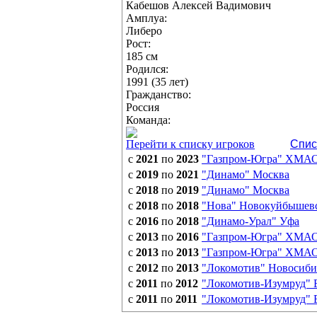
Кабешов Алексей Вадимович
Амплуа:
Либеро
Рост:
185 см
Родился:
1991 (35 лет)
Гражданство:
Россия
Команда:
Перейти к списку игроков
Спис
с
2021
по
2023
"Газпром-Югра" ХМА
с
2019
по
2021
"Динамо" Москва
с
2018
по
2019
"Динамо" Москва
с
2018
по
2018
"Нова" Новокуйбышев
с
2016
по
2018
"Динамо-Урал" Уфа
с
2013
по
2016
"Газпром-Югра" ХМА
с
2013
по
2013
"Газпром-Югра" ХМА
с
2012
по
2013
"Локомотив" Новосиби
с
2011
по
2012
"Локомотив-Изумруд" 
с
2011
по
2011
"Локомотив-Изумруд" 