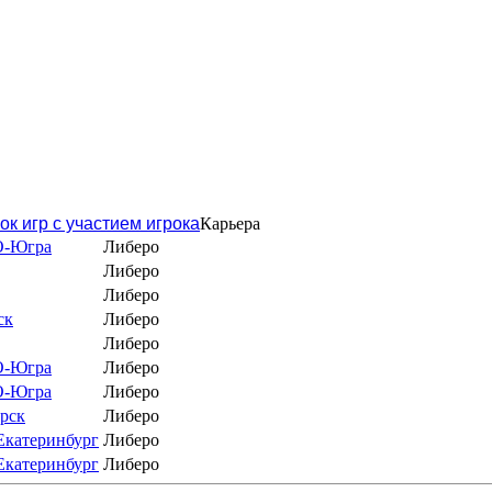
ок игр с участием игрока
Карьера
О-Югра
Либеро
Либеро
Либеро
ск
Либеро
Либеро
О-Югра
Либеро
О-Югра
Либеро
рск
Либеро
Екатеринбург
Либеро
Екатеринбург
Либеро