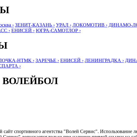
БЫ
ква ›
ЗЕНИТ-КАЗАНЬ ›
УРАЛ ›
ЛОКОМОТИВ ›
ДИНАМО-ЛО
СС ›
ЕНИСЕЙ ›
ЮГРА-САМОТЛОР ›
БЫ
ЛОЧКА-НТМК ›
ЗАРЕЧЬЕ ›
ЕНИСЕЙ ›
ЛЕНИНГРАДКА ›
ДИНА
СПАРТА ›
 ВОЛЕЙБОЛ
ый сайт спортивного агентства "Волей Сервис". Использование 
 Сервис" допускается только при наличии прямой ссылки на сайт