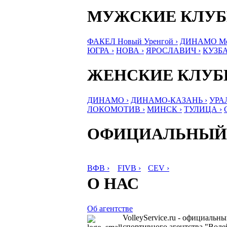
МУЖСКИЕ КЛУ
ФАКЕЛ Новый Уренгой ›
ДИНАМО Мос
ЮГРА ›
НОВА ›
ЯРОСЛАВИЧ ›
КУЗБА
ЖЕНСКИЕ КЛУ
ДИНАМО ›
ДИНАМО-КАЗАНЬ ›
УРА
ЛОКОМОТИВ ›
МИНСК ›
ТУЛИЦА ›
ОФИЦИАЛЬНЫЙ
ВФВ ›
FIVB ›
CEV ›
О НАС
Об агентстве
VolleyService.ru - официальн
спортивного агентства "Волей