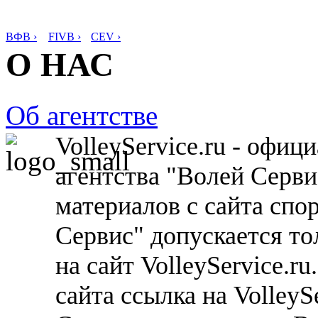
ВФВ ›
FIVB ›
CEV ›
О НАС
Об агентстве
VolleyService.ru - офи
агентства "Волей Серв
материалов с сайта спо
Сервис" допускается то
на сайт VolleyService.r
сайта ссылка на VolleyS