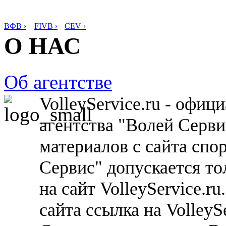
ВФВ ›
FIVB ›
CEV ›
О НАС
Об агентстве
VolleyService.ru - офи
агентства "Волей Серв
материалов с сайта спо
Сервис" допускается то
на сайт VolleyService.r
сайта ссылка на VolleyS